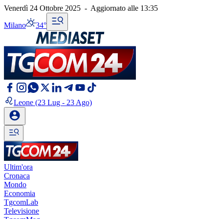
Venerdì 24 Ottobre 2025
-
Aggiornato alle
13:35
Milano
34°
Leone
(23 Lug - 23 Ago)
Ultim'ora
Cronaca
Mondo
Economia
TgcomLab
Televisione