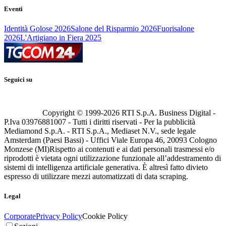
Eventi
Identità Golose 2026
Salone del Risparmio 2026
Fuorisalone
2026
L'Artigiano in Fiera 2025
Seguici su
Copyright © 1999-
2026
RTI S.p.A. Business Digital -
P.Iva 03976881007 - Tutti i diritti riservati - Per la pubblicità
Mediamond S.p.A. - RTI S.p.A., Mediaset N.V., sede legale
Amsterdam (Paesi Bassi) - Uffici Viale Europa 46, 20093 Cologno
Monzese (MI)
Rispetto ai contenuti e ai dati personali trasmessi e/o
riprodotti è vietata ogni utilizzazione funzionale all’addestramento di
sistemi di intelligenza artificiale generativa. È altresì fatto divieto
espresso di utilizzare mezzi automatizzati di data scraping.
Legal
Corporate
Privacy Policy
Cookie Policy