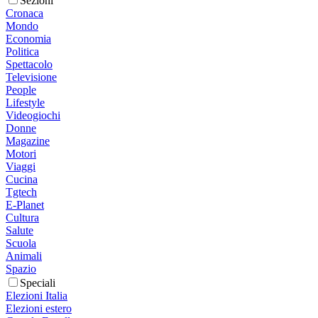
Sezioni
Cronaca
Mondo
Economia
Politica
Spettacolo
Televisione
People
Lifestyle
Videogiochi
Donne
Magazine
Motori
Viaggi
Cucina
Tgtech
E-Planet
Cultura
Salute
Scuola
Animali
Spazio
Speciali
Elezioni Italia
Elezioni estero