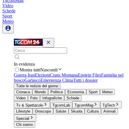
TgcomMag
Video
Schede
Sport
Meteo
In evidenza
Mostra tutti
Nascondi
Guerra Iran
Elezioni
Crans Montana
Epstein Files
Famiglia nel
bosco
Garlasco
Emergenza Clima
Tutti i dossier
Tutte le notizie del giorno
Cronaca
Mondo
Politica
Economia
Sport
Meteo
Video
Foto
Infografiche
Schede
Tv & Spettacolo
TgcomLab
TgcomMag
TgTech
Lifestyle
Oroscopo
Salute
Skuola
Cultura
Animali
Speciali
Chi siamo