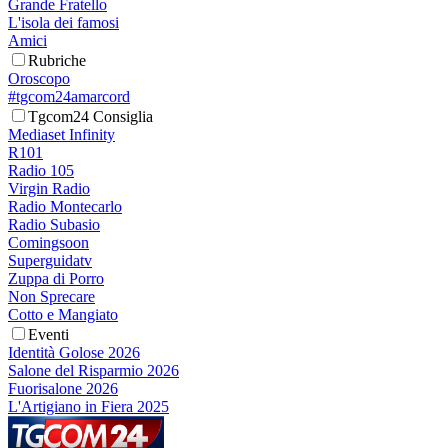
Grande Fratello
L'isola dei famosi
Amici
Rubriche
Oroscopo
#tgcom24amarcord
Tgcom24 Consiglia
Mediaset Infinity
R101
Radio 105
Virgin Radio
Radio Montecarlo
Radio Subasio
Comingsoon
Superguidatv
Zuppa di Porro
Non Sprecare
Cotto e Mangiato
Eventi
Identità Golose 2026
Salone del Risparmio 2026
Fuorisalone 2026
L'Artigiano in Fiera 2025