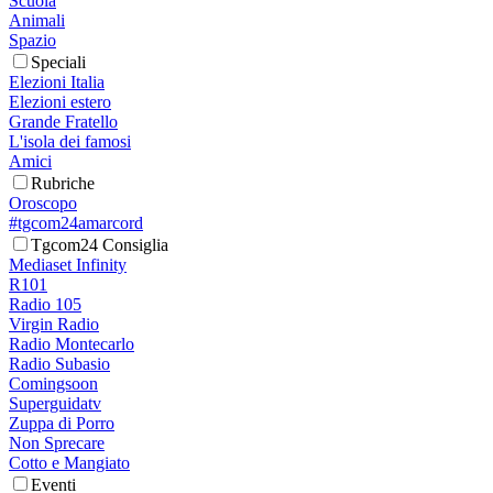
Scuola
Animali
Spazio
Speciali
Elezioni Italia
Elezioni estero
Grande Fratello
L'isola dei famosi
Amici
Rubriche
Oroscopo
#tgcom24amarcord
Tgcom24 Consiglia
Mediaset Infinity
R101
Radio 105
Virgin Radio
Radio Montecarlo
Radio Subasio
Comingsoon
Superguidatv
Zuppa di Porro
Non Sprecare
Cotto e Mangiato
Eventi