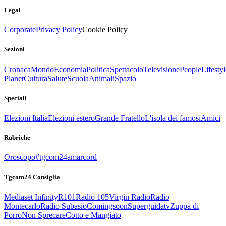
Legal
Corporate
Privacy Policy
Cookie Policy
Sezioni
Cronaca
Mondo
Economia
Politica
Spettacolo
Televisione
People
Lifestyl
Planet
Cultura
Salute
Scuola
Animali
Spazio
Speciali
Elezioni Italia
Elezioni estero
Grande Fratello
L'isola dei famosi
Amici
Rubriche
Oroscopo
#tgcom24amarcord
Tgcom24 Consiglia
Mediaset Infinity
R101
Radio 105
Virgin Radio
Radio
Montecarlo
Radio Subasio
Comingsoon
Superguidatv
Zuppa di
Porro
Non Sprecare
Cotto e Mangiato