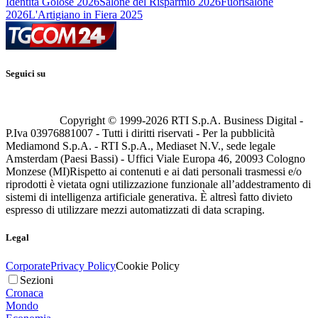
Identità Golose 2026
Salone del Risparmio 2026
Fuorisalone
2026
L'Artigiano in Fiera 2025
Seguici su
Copyright © 1999-
2026
RTI S.p.A. Business Digital -
P.Iva 03976881007 - Tutti i diritti riservati - Per la pubblicità
Mediamond S.p.A. - RTI S.p.A., Mediaset N.V., sede legale
Amsterdam (Paesi Bassi) - Uffici Viale Europa 46, 20093 Cologno
Monzese (MI)
Rispetto ai contenuti e ai dati personali trasmessi e/o
riprodotti è vietata ogni utilizzazione funzionale all’addestramento di
sistemi di intelligenza artificiale generativa. È altresì fatto divieto
espresso di utilizzare mezzi automatizzati di data scraping.
Legal
Corporate
Privacy Policy
Cookie Policy
Sezioni
Cronaca
Mondo