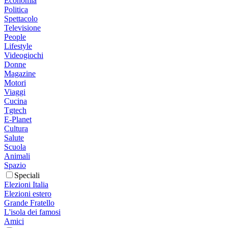
Economia
Politica
Spettacolo
Televisione
People
Lifestyle
Videogiochi
Donne
Magazine
Motori
Viaggi
Cucina
Tgtech
E-Planet
Cultura
Salute
Scuola
Animali
Spazio
Speciali
Elezioni Italia
Elezioni estero
Grande Fratello
L'isola dei famosi
Amici