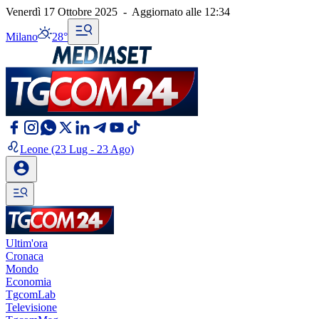
Venerdì 17 Ottobre 2025
-
Aggiornato alle
12:34
Milano
28°
Leone
(23 Lug - 23 Ago)
Ultim'ora
Cronaca
Mondo
Economia
TgcomLab
Televisione