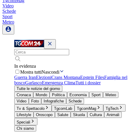
TgcomMag
Video
Schede
Sport
Meteo
In evidenza
Mostra tutti
Nascondi
Guerra Iran
Elezioni
Crans Montana
Epstein Files
Famiglia nel
bosco
Garlasco
Emergenza Clima
Tutti i dossier
Tutte le notizie del giorno
Cronaca
Mondo
Politica
Economia
Sport
Meteo
Video
Foto
Infografiche
Schede
Tv & Spettacolo
TgcomLab
TgcomMag
TgTech
Lifestyle
Oroscopo
Salute
Skuola
Cultura
Animali
Speciali
Chi siamo