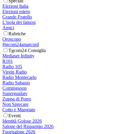
Speciali
Elezioni Italia
Elezioni estero
Grande Fratello
L'isola dei famosi
Amici
Rubriche
Oroscopo
#tgcom24amarcord
Tgcom24 Consiglia
Mediaset Infinity
R101
Radio 105
Virgin Radio
Radio Montecarlo
Radio Subasio
Comingsoon
Superguidatv
Zuppa di Porro
Non Sprecare
Cotto e Mangiato
Eventi
Identità Golose 2026
Salone del Risparmio 2026
Fuorisalone 2026