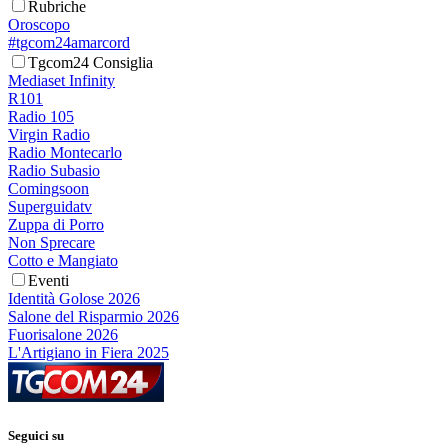
Rubriche
Oroscopo
#tgcom24amarcord
Tgcom24 Consiglia
Mediaset Infinity
R101
Radio 105
Virgin Radio
Radio Montecarlo
Radio Subasio
Comingsoon
Superguidatv
Zuppa di Porro
Non Sprecare
Cotto e Mangiato
Eventi
Identità Golose 2026
Salone del Risparmio 2026
Fuorisalone 2026
L'Artigiano in Fiera 2025
Seguici su