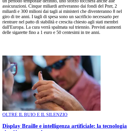
un periodo temporale definito, uno sforzo toccherà anche alle
assicurazioni. Cinque miliardi arriveranno dai fondi del Pnrr, 2
miliardi e 300 milioni dai tagli ai ministeri che diventeranno 8 nel
giro di tre anni. I tagli di spesa sono un sacrificio necessario per
rientrare nel patto di stabilità e crescita chiesto agli stati membri
dall'Europa. La cura verrà spalmata sul triennio. Previsti aumenti
delle sigarette fino a 1 euro e 50 centesimi in tre anni.
OLTRE IL BUIO E IL SILENZIO
Display Braille e intelligenza artificiale: la tecnologia