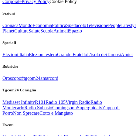
Corporate
Privacy Policy
Cookie Policy
Sezioni
Cronaca
Mondo
Economia
Politica
Spettacolo
Televisione
People
Lifestyl
Planet
Cultura
Salute
Scuola
Animali
Spazio
Speciali
Elezioni Italia
Elezioni estero
Grande Fratello
L'isola dei famosi
Amici
Rubriche
Oroscopo
#tgcom24amarcord
Tgcom24 Consiglia
Mediaset Infinity
R101
Radio 105
Virgin Radio
Radio
Montecarlo
Radio Subasio
Comingsoon
Superguidatv
Zuppa di
Porro
Non Sprecare
Cotto e Mangiato
Eventi