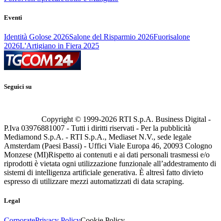
Eventi
Identità Golose 2026
Salone del Risparmio 2026
Fuorisalone
2026
L'Artigiano in Fiera 2025
Seguici su
Copyright © 1999-
2026
RTI S.p.A. Business Digital -
P.Iva 03976881007 - Tutti i diritti riservati - Per la pubblicità
Mediamond S.p.A. - RTI S.p.A., Mediaset N.V., sede legale
Amsterdam (Paesi Bassi) - Uffici Viale Europa 46, 20093 Cologno
Monzese (MI)
Rispetto ai contenuti e ai dati personali trasmessi e/o
riprodotti è vietata ogni utilizzazione funzionale all’addestramento di
sistemi di intelligenza artificiale generativa. È altresì fatto divieto
espresso di utilizzare mezzi automatizzati di data scraping.
Legal
Corporate
Privacy Policy
Cookie Policy