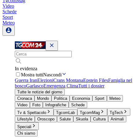
TgcomMag
Video
Schede
Sport
Meteo
In evidenza
Mostra tutti
Nascondi
Guerra Iran
Elezioni
Crans Montana
Epstein Files
Famiglia nel
bosco
Garlasco
Emergenza Clima
Tutti i dossier
Tutte le notizie del giorno
Cronaca
Mondo
Politica
Economia
Sport
Meteo
Video
Foto
Infografiche
Schede
Tv & Spettacolo
TgcomLab
TgcomMag
TgTech
Lifestyle
Oroscopo
Salute
Skuola
Cultura
Animali
Speciali
Chi siamo