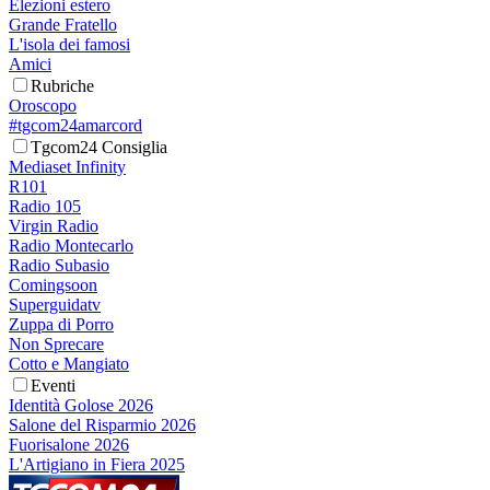
Elezioni estero
Grande Fratello
L'isola dei famosi
Amici
Rubriche
Oroscopo
#tgcom24amarcord
Tgcom24 Consiglia
Mediaset Infinity
R101
Radio 105
Virgin Radio
Radio Montecarlo
Radio Subasio
Comingsoon
Superguidatv
Zuppa di Porro
Non Sprecare
Cotto e Mangiato
Eventi
Identità Golose 2026
Salone del Risparmio 2026
Fuorisalone 2026
L'Artigiano in Fiera 2025