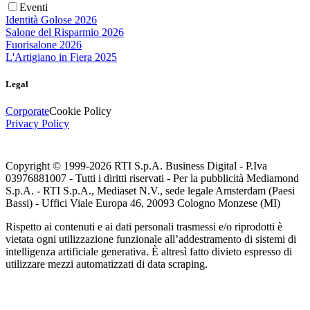
Eventi
Identità Golose 2026
Salone del Risparmio 2026
Fuorisalone 2026
L'Artigiano in Fiera 2025
Legal
Corporate
Cookie Policy
Privacy Policy
Copyright © 1999-
2026
RTI S.p.A. Business Digital - P.Iva
03976881007 - Tutti i diritti riservati - Per la pubblicità Mediamond
S.p.A. - RTI S.p.A., Mediaset N.V., sede legale Amsterdam (Paesi
Bassi) - Uffici Viale Europa 46, 20093 Cologno Monzese (MI)
Rispetto ai contenuti e ai dati personali trasmessi e/o riprodotti è
vietata ogni utilizzazione funzionale all’addestramento di sistemi di
intelligenza artificiale generativa. È altresì fatto divieto espresso di
utilizzare mezzi automatizzati di data scraping.