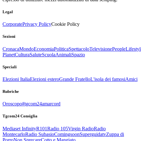
Legal
Corporate
Privacy Policy
Cookie Policy
Sezioni
Cronaca
Mondo
Economia
Politica
Spettacolo
Televisione
People
Lifestyl
Planet
Cultura
Salute
Scuola
Animali
Spazio
Speciali
Elezioni Italia
Elezioni estero
Grande Fratello
L'isola dei famosi
Amici
Rubriche
Oroscopo
#tgcom24amarcord
Tgcom24 Consiglia
Mediaset Infinity
R101
Radio 105
Virgin Radio
Radio
Montecarlo
Radio Subasio
Comingsoon
Superguidatv
Zuppa di
Porro
Non Sprecare
Cotto e Mangiato