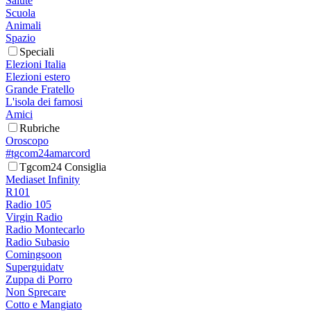
Salute
Scuola
Animali
Spazio
Speciali
Elezioni Italia
Elezioni estero
Grande Fratello
L'isola dei famosi
Amici
Rubriche
Oroscopo
#tgcom24amarcord
Tgcom24 Consiglia
Mediaset Infinity
R101
Radio 105
Virgin Radio
Radio Montecarlo
Radio Subasio
Comingsoon
Superguidatv
Zuppa di Porro
Non Sprecare
Cotto e Mangiato