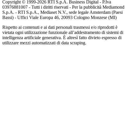
Copyright © 1999-
2026
RTI S.p.A. Business Digital - P.Iva
03976881007 - Tutti i diritti riservati - Per la pubblicità Mediamond
S.p.A. - RTI S.p.A., Mediaset N.V., sede legale Amsterdam (Paesi
Bassi) - Uffici Viale Europa 46, 20093 Cologno Monzese (MI)
Rispetto ai contenuti e ai dati personali trasmessi e/o riprodotti è
vietata ogni utilizzazione funzionale all’addestramento di sistemi di
intelligenza artificiale generativa. È altresì fatto divieto espresso di
utilizzare mezzi automatizzati di data scraping.