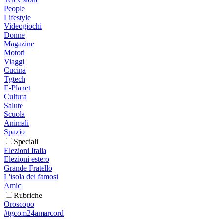
People
Lifestyle
Videogiochi
Donne
Magazine
Motori
Viaggi
Cucina
Tgtech
E-Planet
Cultura
Salute
Scuola
Animali
Spazio
Speciali
Elezioni Italia
Elezioni estero
Grande Fratello
L'isola dei famosi
Amici
Rubriche
Oroscopo
#tgcom24amarcord