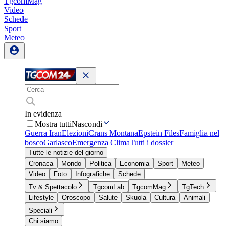
TgcomMag
Video
Schede
Sport
Meteo
In evidenza
Mostra tutti
Nascondi
Guerra Iran
Elezioni
Crans Montana
Epstein Files
Famiglia nel
bosco
Garlasco
Emergenza Clima
Tutti i dossier
Tutte le notizie del giorno
Cronaca
Mondo
Politica
Economia
Sport
Meteo
Video
Foto
Infografiche
Schede
Tv & Spettacolo
TgcomLab
TgcomMag
TgTech
Lifestyle
Oroscopo
Salute
Skuola
Cultura
Animali
Speciali
Chi siamo