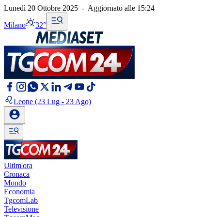
Lunedì 20 Ottobre 2025
-
Aggiornato alle
15:24
Milano
32°
Leone
(23 Lug - 23 Ago)
Ultim'ora
Cronaca
Mondo
Economia
TgcomLab
Televisione