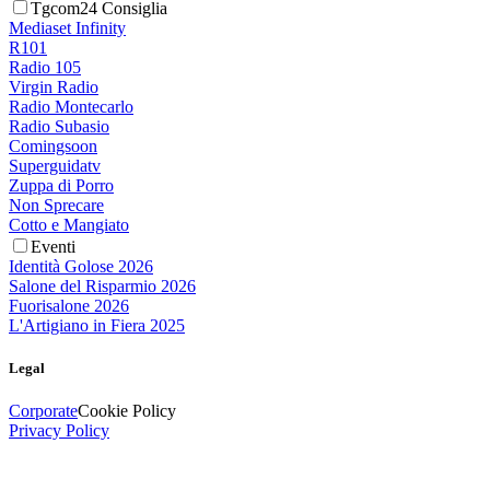
Tgcom24 Consiglia
Mediaset Infinity
R101
Radio 105
Virgin Radio
Radio Montecarlo
Radio Subasio
Comingsoon
Superguidatv
Zuppa di Porro
Non Sprecare
Cotto e Mangiato
Eventi
Identità Golose 2026
Salone del Risparmio 2026
Fuorisalone 2026
L'Artigiano in Fiera 2025
Legal
Corporate
Cookie Policy
Privacy Policy