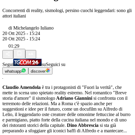
Concorrenti di reality, sismologi, persino cuochi leggendari: sono gli
attori italiani
di
Michelangelo Iuliano
20 Ott 2025 - 15:24
20 Ott 2025 - 15:24
01:29
Segui
su
Seguici su
whatsapp
discover
Claudio Amendola
è tra i protagonisti di "Fuori la verità", che
mette in scena uno spietato reality estremo. Nel romantico "Breve
storia d'amore" il sismologo
Adriano Giannini
si confronta con il
terremoto delle relazioni. Ma a Roma c'è spazio anche per
suggestioni e idee per il futuro, come un docufilm su Alfredo di
Lelio, il leggendario oste creatore delle omonime fettuccine al burro
e parmigiano, piatto forte della cucina italiana nel mondo e di uno
dei ristoranti storici della capitale.
Dino Abbrescia
si sta già
preparando a sfoggiare gli iconici baffi di Alfredo e a mantecare...