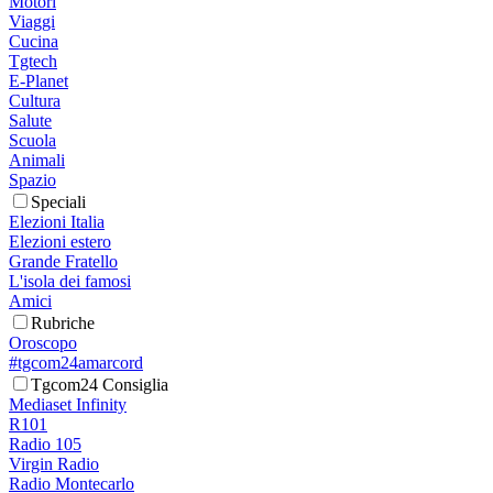
Motori
Viaggi
Cucina
Tgtech
E-Planet
Cultura
Salute
Scuola
Animali
Spazio
Speciali
Elezioni Italia
Elezioni estero
Grande Fratello
L'isola dei famosi
Amici
Rubriche
Oroscopo
#tgcom24amarcord
Tgcom24 Consiglia
Mediaset Infinity
R101
Radio 105
Virgin Radio
Radio Montecarlo