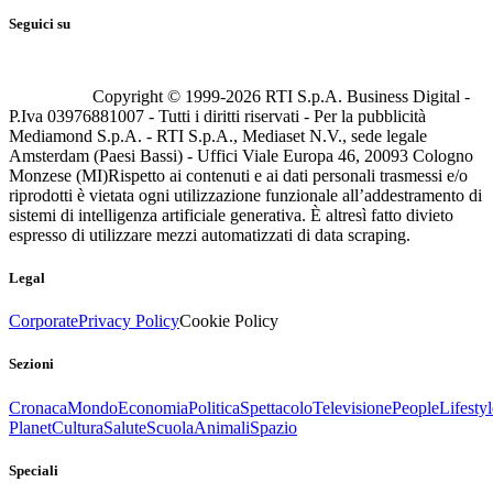
Seguici su
Copyright © 1999-
2026
RTI S.p.A. Business Digital -
P.Iva 03976881007 - Tutti i diritti riservati - Per la pubblicità
Mediamond S.p.A. - RTI S.p.A., Mediaset N.V., sede legale
Amsterdam (Paesi Bassi) - Uffici Viale Europa 46, 20093 Cologno
Monzese (MI)
Rispetto ai contenuti e ai dati personali trasmessi e/o
riprodotti è vietata ogni utilizzazione funzionale all’addestramento di
sistemi di intelligenza artificiale generativa. È altresì fatto divieto
espresso di utilizzare mezzi automatizzati di data scraping.
Legal
Corporate
Privacy Policy
Cookie Policy
Sezioni
Cronaca
Mondo
Economia
Politica
Spettacolo
Televisione
People
Lifestyl
Planet
Cultura
Salute
Scuola
Animali
Spazio
Speciali