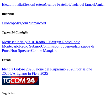
Elezioni Italia
Elezioni estero
Grande Fratello
L'isola dei famosi
Amici
Rubriche
Oroscopo
#tgcom24amarcord
Tgcom24 Consiglia
Mediaset Infinity
R101
Radio 105
Virgin Radio
Radio
Montecarlo
Radio Subasio
Comingsoon
Superguidatv
Zuppa di
Porro
Non Sprecare
Cotto e Mangiato
Eventi
Identità Golose 2026
Salone del Risparmio 2026
Fuorisalone
2026
L'Artigiano in Fiera 2025
Seguici su