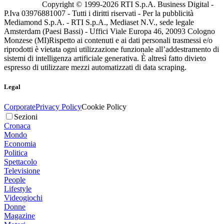
Copyright © 1999-
2026
RTI S.p.A. Business Digital -
P.Iva 03976881007 - Tutti i diritti riservati - Per la pubblicità
Mediamond S.p.A. - RTI S.p.A., Mediaset N.V., sede legale
Amsterdam (Paesi Bassi) - Uffici Viale Europa 46, 20093 Cologno
Monzese (MI)
Rispetto ai contenuti e ai dati personali trasmessi e/o
riprodotti è vietata ogni utilizzazione funzionale all’addestramento di
sistemi di intelligenza artificiale generativa. È altresì fatto divieto
espresso di utilizzare mezzi automatizzati di data scraping.
Legal
Corporate
Privacy Policy
Cookie Policy
Sezioni
Cronaca
Mondo
Economia
Politica
Spettacolo
Televisione
People
Lifestyle
Videogiochi
Donne
Magazine