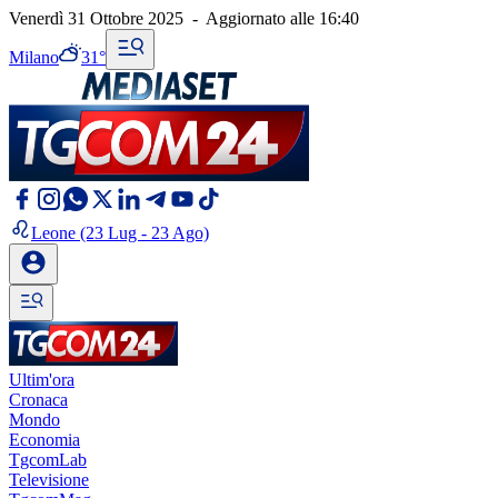
Venerdì 31 Ottobre 2025
-
Aggiornato alle
16:40
Milano
31°
Leone
(23 Lug - 23 Ago)
Ultim'ora
Cronaca
Mondo
Economia
TgcomLab
Televisione