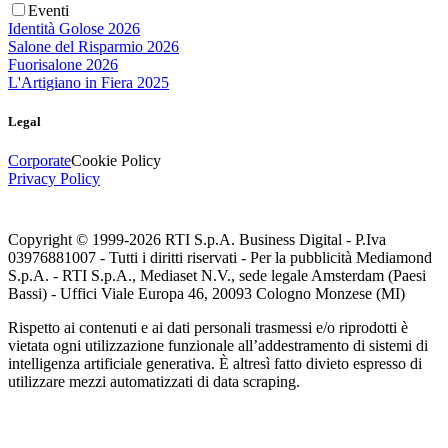
Eventi
Identità Golose 2026
Salone del Risparmio 2026
Fuorisalone 2026
L'Artigiano in Fiera 2025
Legal
Corporate
Cookie Policy
Privacy Policy
Copyright © 1999-
2026
RTI S.p.A. Business Digital - P.Iva
03976881007 - Tutti i diritti riservati - Per la pubblicità Mediamond
S.p.A. - RTI S.p.A., Mediaset N.V., sede legale Amsterdam (Paesi
Bassi) - Uffici Viale Europa 46, 20093 Cologno Monzese (MI)
Rispetto ai contenuti e ai dati personali trasmessi e/o riprodotti è
vietata ogni utilizzazione funzionale all’addestramento di sistemi di
intelligenza artificiale generativa. È altresì fatto divieto espresso di
utilizzare mezzi automatizzati di data scraping.