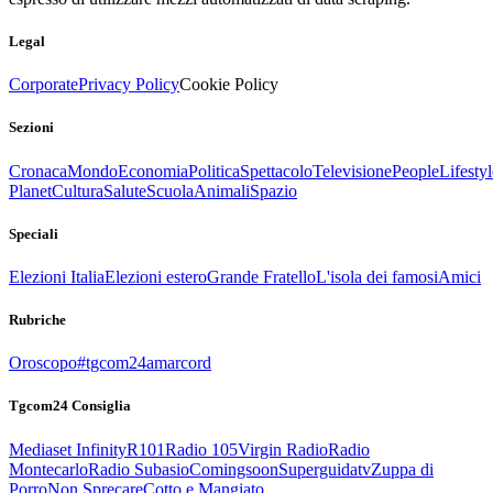
Legal
Corporate
Privacy Policy
Cookie Policy
Sezioni
Cronaca
Mondo
Economia
Politica
Spettacolo
Televisione
People
Lifestyl
Planet
Cultura
Salute
Scuola
Animali
Spazio
Speciali
Elezioni Italia
Elezioni estero
Grande Fratello
L'isola dei famosi
Amici
Rubriche
Oroscopo
#tgcom24amarcord
Tgcom24 Consiglia
Mediaset Infinity
R101
Radio 105
Virgin Radio
Radio
Montecarlo
Radio Subasio
Comingsoon
Superguidatv
Zuppa di
Porro
Non Sprecare
Cotto e Mangiato