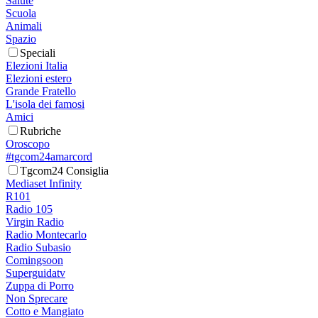
Salute
Scuola
Animali
Spazio
Speciali
Elezioni Italia
Elezioni estero
Grande Fratello
L'isola dei famosi
Amici
Rubriche
Oroscopo
#tgcom24amarcord
Tgcom24 Consiglia
Mediaset Infinity
R101
Radio 105
Virgin Radio
Radio Montecarlo
Radio Subasio
Comingsoon
Superguidatv
Zuppa di Porro
Non Sprecare
Cotto e Mangiato