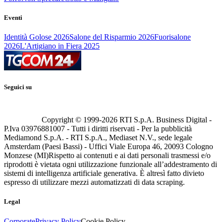
Eventi
Identità Golose 2026
Salone del Risparmio 2026
Fuorisalone
2026
L'Artigiano in Fiera 2025
Seguici su
Copyright © 1999-
2026
RTI S.p.A. Business Digital -
P.Iva 03976881007 - Tutti i diritti riservati - Per la pubblicità
Mediamond S.p.A. - RTI S.p.A., Mediaset N.V., sede legale
Amsterdam (Paesi Bassi) - Uffici Viale Europa 46, 20093 Cologno
Monzese (MI)
Rispetto ai contenuti e ai dati personali trasmessi e/o
riprodotti è vietata ogni utilizzazione funzionale all’addestramento di
sistemi di intelligenza artificiale generativa. È altresì fatto divieto
espresso di utilizzare mezzi automatizzati di data scraping.
Legal
Corporate
Privacy Policy
Cookie Policy