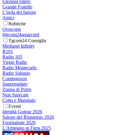
Elezioni estero
Grande Fratello
L'isola dei famosi
Amici
Rubriche
Oroscopo
#tgcom24amarcord
Tgcom24 Consiglia
Mediaset Infinity
R101
Radio 105
Virgin Radio
Radio Montecarlo
Radio Subasio
Comingsoon
Superguidatv
Zuppa di Porro
Non Sprecare
Cotto e Mangiato
Eventi
Identità Golose 2026
Salone del Risparmio 2026
Fuorisalone 2026
L'Artigiano in Fiera 2025