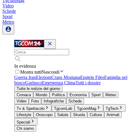
TgcomMag
Video
Schede
Sport
Meteo
In evidenza
Mostra tutti
Nascondi
Guerra Iran
Elezioni
Crans Montana
Epstein Files
Famiglia nel
bosco
Garlasco
Emergenza Clima
Tutti i dossier
Tutte le notizie del giorno
Cronaca
Mondo
Politica
Economia
Sport
Meteo
Video
Foto
Infografiche
Schede
Tv & Spettacolo
TgcomLab
TgcomMag
TgTech
Lifestyle
Oroscopo
Salute
Skuola
Cultura
Animali
Speciali
Chi siamo