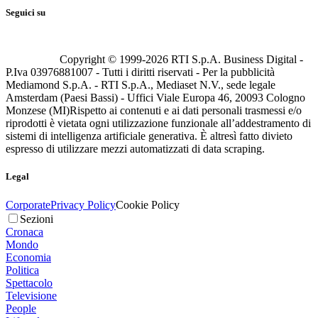
Seguici su
Copyright © 1999-
2026
RTI S.p.A. Business Digital -
P.Iva 03976881007 - Tutti i diritti riservati - Per la pubblicità
Mediamond S.p.A. - RTI S.p.A., Mediaset N.V., sede legale
Amsterdam (Paesi Bassi) - Uffici Viale Europa 46, 20093 Cologno
Monzese (MI)
Rispetto ai contenuti e ai dati personali trasmessi e/o
riprodotti è vietata ogni utilizzazione funzionale all’addestramento di
sistemi di intelligenza artificiale generativa. È altresì fatto divieto
espresso di utilizzare mezzi automatizzati di data scraping.
Legal
Corporate
Privacy Policy
Cookie Policy
Sezioni
Cronaca
Mondo
Economia
Politica
Spettacolo
Televisione
People