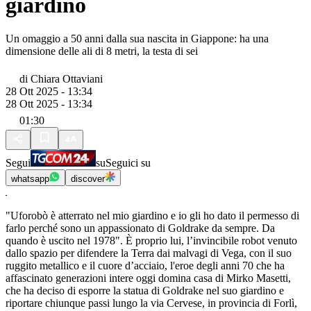
giardino
Un omaggio a 50 anni dalla sua nascita in Giappone: ha una
dimensione delle ali di 8 metri, la testa di sei
di
Chiara Ottaviani
28 Ott 2025 - 13:34
28 Ott 2025 - 13:34
01:30
Segui
su
Seguici su
whatsapp
discover
"Uforobò è atterrato nel mio giardino e io gli ho dato il permesso di
farlo perché sono un appassionato di Goldrake da sempre. Da
quando è uscito nel 1978". È proprio lui, l’invincibile robot venuto
dallo spazio per difendere la Terra dai malvagi di Vega, con il suo
ruggito metallico e il cuore d’acciaio, l'eroe degli anni 70 che ha
affascinato generazioni intere oggi domina casa di Mirko Masetti,
che ha deciso di esporre la statua di Goldrake nel suo giardino e
riportare chiunque passi lungo la via Cervese, in provincia di Forlì,