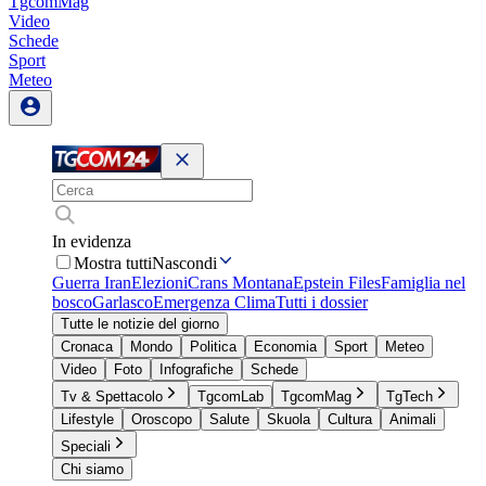
TgcomMag
Video
Schede
Sport
Meteo
In evidenza
Mostra tutti
Nascondi
Guerra Iran
Elezioni
Crans Montana
Epstein Files
Famiglia nel
bosco
Garlasco
Emergenza Clima
Tutti i dossier
Tutte le notizie del giorno
Cronaca
Mondo
Politica
Economia
Sport
Meteo
Video
Foto
Infografiche
Schede
Tv & Spettacolo
TgcomLab
TgcomMag
TgTech
Lifestyle
Oroscopo
Salute
Skuola
Cultura
Animali
Speciali
Chi siamo