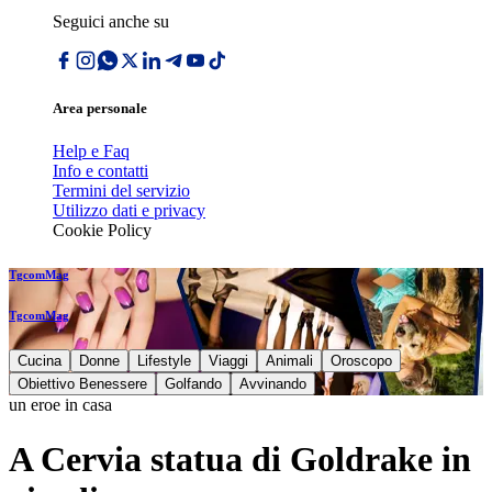
Seguici anche su
Area personale
Help e Faq
Info e contatti
Termini del servizio
Utilizzo dati e privacy
Cookie Policy
TgcomMag
TgcomMag
Cucina
Donne
Lifestyle
Viaggi
Animali
Oroscopo
Obiettivo Benessere
Golfando
Avvinando
un eroe in casa
A Cervia statua di Goldrake in