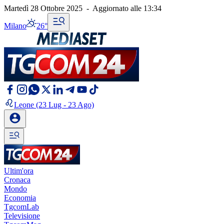
Martedì 28 Ottobre 2025
-
Aggiornato alle
13:34
Milano
26°
Leone
(23 Lug - 23 Ago)
Ultim'ora
Cronaca
Mondo
Economia
TgcomLab
Televisione