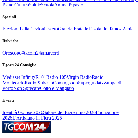
Planet
Cultura
Salute
Scuola
Animali
Spazio
Speciali
Elezioni Italia
Elezioni estero
Grande Fratello
L'isola dei famosi
Amici
Rubriche
Oroscopo
#tgcom24amarcord
Tgcom24 Consiglia
Mediaset Infinity
R101
Radio 105
Virgin Radio
Radio
Montecarlo
Radio Subasio
Comingsoon
Superguidatv
Zuppa di
Porro
Non Sprecare
Cotto e Mangiato
Eventi
Identità Golose 2026
Salone del Risparmio 2026
Fuorisalone
2026
L'Artigiano in Fiera 2025