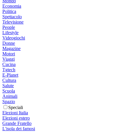
Mondo
Economia
Politica
Spettacolo
Televisione
People
Lifestyle
Videogiochi
Donne
Magazine
Motori
Viaggi
Cucina
Tgtech
E-Planet
Cultura
Salute
Scuola
Animali
Spazio
Speciali
Elezioni Italia
Elezioni estero
Grande Fratello
L'isola dei famosi