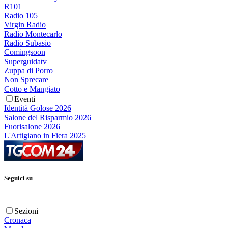
R101
Radio 105
Virgin Radio
Radio Montecarlo
Radio Subasio
Comingsoon
Superguidatv
Zuppa di Porro
Non Sprecare
Cotto e Mangiato
Eventi
Identità Golose 2026
Salone del Risparmio 2026
Fuorisalone 2026
L'Artigiano in Fiera 2025
Seguici su
Sezioni
Cronaca