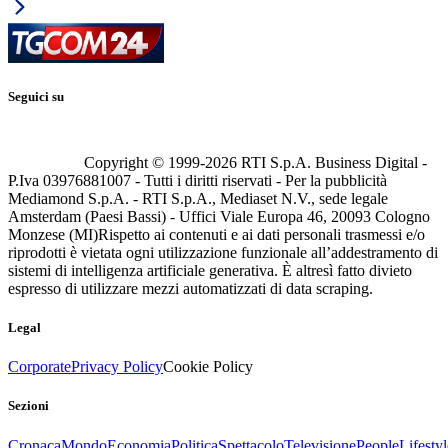
Seguici su
Copyright © 1999-
2026
RTI S.p.A. Business Digital -
P.Iva 03976881007 - Tutti i diritti riservati - Per la pubblicità
Mediamond S.p.A. - RTI S.p.A., Mediaset N.V., sede legale
Amsterdam (Paesi Bassi) - Uffici Viale Europa 46, 20093 Cologno
Monzese (MI)
Rispetto ai contenuti e ai dati personali trasmessi e/o
riprodotti è vietata ogni utilizzazione funzionale all’addestramento di
sistemi di intelligenza artificiale generativa. È altresì fatto divieto
espresso di utilizzare mezzi automatizzati di data scraping.
Legal
Corporate
Privacy Policy
Cookie Policy
Sezioni
Cronaca
Mondo
Economia
Politica
Spettacolo
Televisione
People
Lifestyl