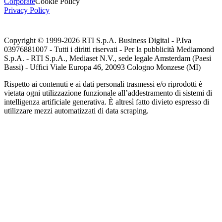
Corporate
Cookie Policy
Privacy Policy
Copyright © 1999-
2026
RTI S.p.A. Business Digital - P.Iva
03976881007 - Tutti i diritti riservati - Per la pubblicità Mediamond
S.p.A. - RTI S.p.A., Mediaset N.V., sede legale Amsterdam (Paesi
Bassi) - Uffici Viale Europa 46, 20093 Cologno Monzese (MI)
Rispetto ai contenuti e ai dati personali trasmessi e/o riprodotti è
vietata ogni utilizzazione funzionale all’addestramento di sistemi di
intelligenza artificiale generativa. È altresì fatto divieto espresso di
utilizzare mezzi automatizzati di data scraping.