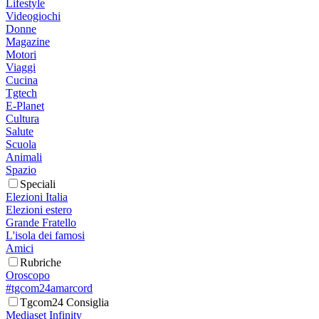
Lifestyle
Videogiochi
Donne
Magazine
Motori
Viaggi
Cucina
Tgtech
E-Planet
Cultura
Salute
Scuola
Animali
Spazio
Speciali
Elezioni Italia
Elezioni estero
Grande Fratello
L'isola dei famosi
Amici
Rubriche
Oroscopo
#tgcom24amarcord
Tgcom24 Consiglia
Mediaset Infinity