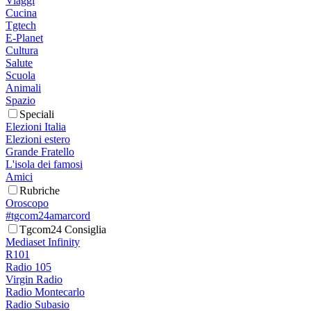
Viaggi
Cucina
Tgtech
E-Planet
Cultura
Salute
Scuola
Animali
Spazio
Speciali
Elezioni Italia
Elezioni estero
Grande Fratello
L'isola dei famosi
Amici
Rubriche
Oroscopo
#tgcom24amarcord
Tgcom24 Consiglia
Mediaset Infinity
R101
Radio 105
Virgin Radio
Radio Montecarlo
Radio Subasio