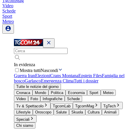
TgcomMag
Video
Schede
Sport
Meteo
In evidenza
Mostra tutti
Nascondi
Guerra Iran
Elezioni
Crans Montana
Epstein Files
Famiglia nel
bosco
Garlasco
Emergenza Clima
Tutti i dossier
Tutte le notizie del giorno
Cronaca
Mondo
Politica
Economia
Sport
Meteo
Video
Foto
Infografiche
Schede
Tv & Spettacolo
TgcomLab
TgcomMag
TgTech
Lifestyle
Oroscopo
Salute
Skuola
Cultura
Animali
Speciali
Chi siamo