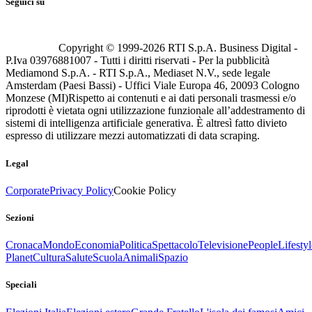
Seguici su
Copyright © 1999-
2026
RTI S.p.A. Business Digital -
P.Iva 03976881007 - Tutti i diritti riservati - Per la pubblicità
Mediamond S.p.A. - RTI S.p.A., Mediaset N.V., sede legale
Amsterdam (Paesi Bassi) - Uffici Viale Europa 46, 20093 Cologno
Monzese (MI)
Rispetto ai contenuti e ai dati personali trasmessi e/o
riprodotti è vietata ogni utilizzazione funzionale all’addestramento di
sistemi di intelligenza artificiale generativa. È altresì fatto divieto
espresso di utilizzare mezzi automatizzati di data scraping.
Legal
Corporate
Privacy Policy
Cookie Policy
Sezioni
Cronaca
Mondo
Economia
Politica
Spettacolo
Televisione
People
Lifestyl
Planet
Cultura
Salute
Scuola
Animali
Spazio
Speciali