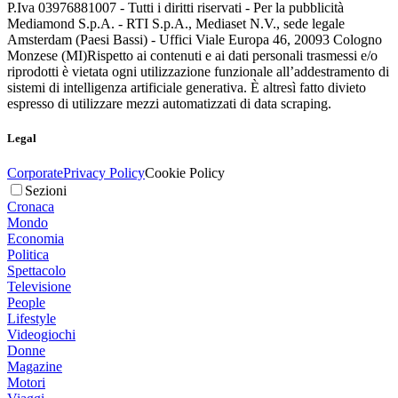
P.Iva 03976881007 - Tutti i diritti riservati - Per la pubblicità
Mediamond S.p.A. - RTI S.p.A., Mediaset N.V., sede legale
Amsterdam (Paesi Bassi) - Uffici Viale Europa 46, 20093 Cologno
Monzese (MI)
Rispetto ai contenuti e ai dati personali trasmessi e/o
riprodotti è vietata ogni utilizzazione funzionale all’addestramento di
sistemi di intelligenza artificiale generativa. È altresì fatto divieto
espresso di utilizzare mezzi automatizzati di data scraping.
Legal
Corporate
Privacy Policy
Cookie Policy
Sezioni
Cronaca
Mondo
Economia
Politica
Spettacolo
Televisione
People
Lifestyle
Videogiochi
Donne
Magazine
Motori