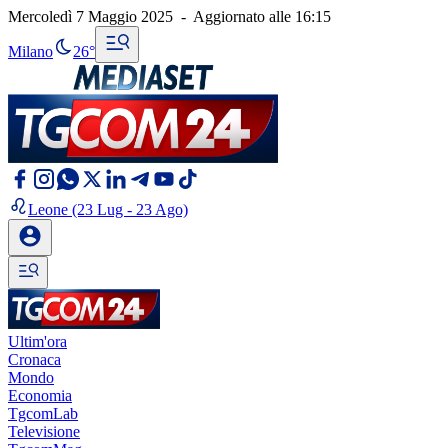
Mercoledì 7 Maggio 2025
-
Aggiornato alle
16:15
Milano
26°
Leone
(23 Lug - 23 Ago)
Ultim'ora
Cronaca
Mondo
Economia
TgcomLab
Televisione