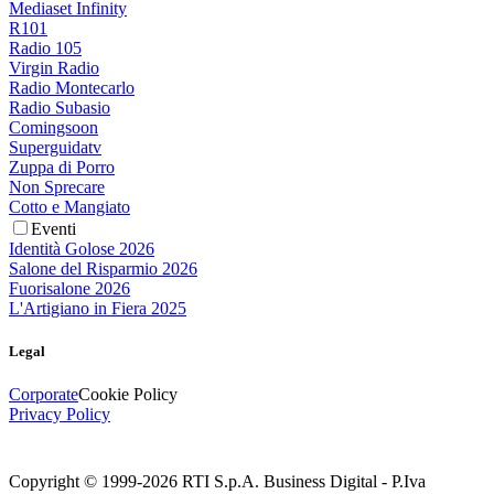
Mediaset Infinity
R101
Radio 105
Virgin Radio
Radio Montecarlo
Radio Subasio
Comingsoon
Superguidatv
Zuppa di Porro
Non Sprecare
Cotto e Mangiato
Eventi
Identità Golose 2026
Salone del Risparmio 2026
Fuorisalone 2026
L'Artigiano in Fiera 2025
Legal
Corporate
Cookie Policy
Privacy Policy
Copyright © 1999-
2026
RTI S.p.A. Business Digital - P.Iva