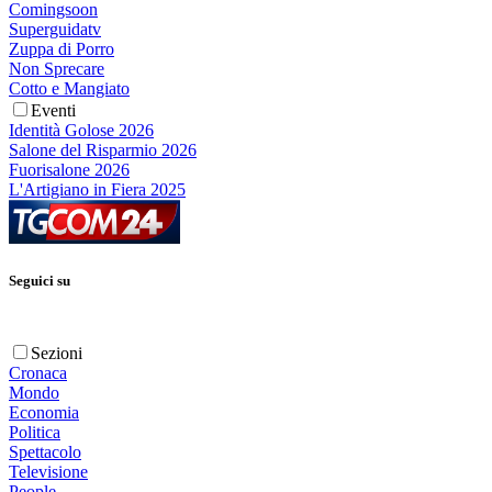
Comingsoon
Superguidatv
Zuppa di Porro
Non Sprecare
Cotto e Mangiato
Eventi
Identità Golose 2026
Salone del Risparmio 2026
Fuorisalone 2026
L'Artigiano in Fiera 2025
Seguici su
Sezioni
Cronaca
Mondo
Economia
Politica
Spettacolo
Televisione
People