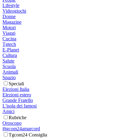
Lifestyle
Videogiochi
Donne
Magazine
Motori
Viaggi
Cucina
Tgtech
E-Planet
Cultura
Salute
Scuola
Animali
Spazio
Speciali
Elezioni Italia
Elezioni estero
Grande Fratello
L'isola dei famosi
Amici
Rubriche
Oroscopo
#tgcom24amarcord
Tgcom24 Consiglia