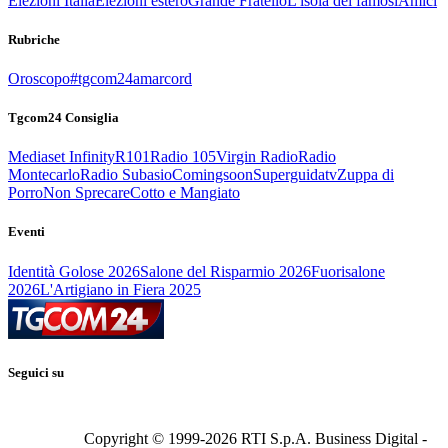
Elezioni Italia
Elezioni estero
Grande Fratello
L'isola dei famosi
Amici
Rubriche
Oroscopo
#tgcom24amarcord
Tgcom24 Consiglia
Mediaset Infinity
R101
Radio 105
Virgin Radio
Radio
Montecarlo
Radio Subasio
Comingsoon
Superguidatv
Zuppa di
Porro
Non Sprecare
Cotto e Mangiato
Eventi
Identità Golose 2026
Salone del Risparmio 2026
Fuorisalone
2026
L'Artigiano in Fiera 2025
Seguici su
Copyright © 1999-
2026
RTI S.p.A. Business Digital -