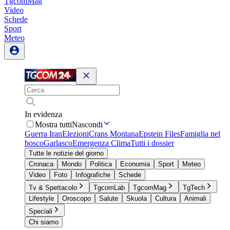
TgcomMag
Video
Schede
Sport
Meteo
In evidenza
Mostra tutti
Nascondi
Guerra Iran
Elezioni
Crans Montana
Epstein Files
Famiglia nel
bosco
Garlasco
Emergenza Clima
Tutti i dossier
Tutte le notizie del giorno
Cronaca
Mondo
Politica
Economia
Sport
Meteo
Video
Foto
Infografiche
Schede
Tv & Spettacolo
TgcomLab
TgcomMag
TgTech
Lifestyle
Oroscopo
Salute
Skuola
Cultura
Animali
Speciali
Chi siamo