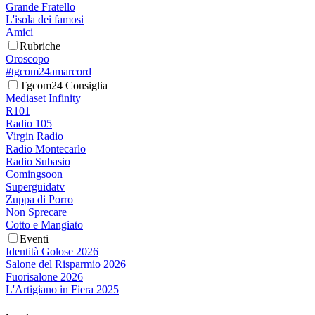
Grande Fratello
L'isola dei famosi
Amici
Rubriche
Oroscopo
#tgcom24amarcord
Tgcom24 Consiglia
Mediaset Infinity
R101
Radio 105
Virgin Radio
Radio Montecarlo
Radio Subasio
Comingsoon
Superguidatv
Zuppa di Porro
Non Sprecare
Cotto e Mangiato
Eventi
Identità Golose 2026
Salone del Risparmio 2026
Fuorisalone 2026
L'Artigiano in Fiera 2025