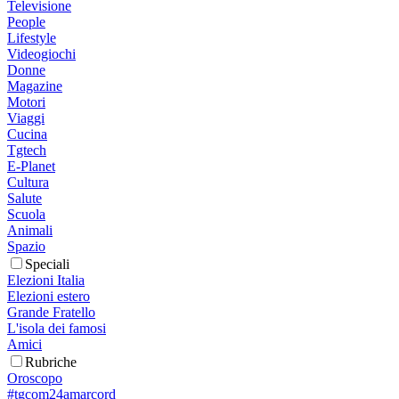
Televisione
People
Lifestyle
Videogiochi
Donne
Magazine
Motori
Viaggi
Cucina
Tgtech
E-Planet
Cultura
Salute
Scuola
Animali
Spazio
Speciali
Elezioni Italia
Elezioni estero
Grande Fratello
L'isola dei famosi
Amici
Rubriche
Oroscopo
#tgcom24amarcord