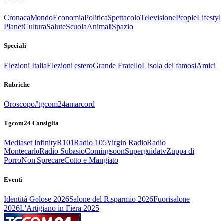
Cronaca
Mondo
Economia
Politica
Spettacolo
Televisione
People
Lifestyl
Planet
Cultura
Salute
Scuola
Animali
Spazio
Speciali
Elezioni Italia
Elezioni estero
Grande Fratello
L'isola dei famosi
Amici
Rubriche
Oroscopo
#tgcom24amarcord
Tgcom24 Consiglia
Mediaset Infinity
R101
Radio 105
Virgin Radio
Radio
Montecarlo
Radio Subasio
Comingsoon
Superguidatv
Zuppa di
Porro
Non Sprecare
Cotto e Mangiato
Eventi
Identità Golose 2026
Salone del Risparmio 2026
Fuorisalone
2026
L'Artigiano in Fiera 2025