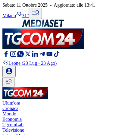
Sabato 11 Ottobre 2025
-
Aggiornato alle
13:41
Milano
31°
Leone
(23 Lug - 23 Ago)
Ultim'ora
Cronaca
Mondo
Economia
TgcomLab
Televisione