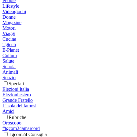
People
Lifestyle
Videogiochi
Donne
Magazine
Motori
Viaggi
Cucina
Tgtech
E-Planet
Cultura
Salute
Scuola
Animali
Spazio
Speciali
Elezioni Italia
Elezioni estero
Grande Fratello
L'isola dei famosi
Amici
Rubriche
Oroscopo
#tgcom24amarcord
Tgcom24 Consiglia