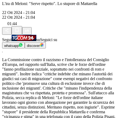
L'ira di Meloni: "Serve rispetto". Lo stupore di Mattarella
22 Ott 2024 - 21:04
22 Ott 2024 - 21:04
01:44
Segui
su
Seguici su
whatsapp
discover
La Commissione contro il razzismo e l'intolleranza del Consiglio
d'Europa, nel rapporto sull'Italia, scrive che le forze dell'ordine
"fanno profilazione razziale, soprattutto nei confronti di rom e
migranti". Inoltre indica "critiche indebite che minano l'autorità dei
giudici sui casi di migrazione" come esempi negativi del confronto
politico che 'promuove una cultura di esclusione invece che di
inclusione dei migranti'. Critiche che "minano l'indipendenza della
magistratura che va rispettata, protetta e promossa". Sull'attacco alla
Polizia, secca replica di Meloni: "Le forze dell'ordine italiane
lavorano ogni giorno con abnegazione per garantire la sicurezza dei
cittadini, senza distinzioni. Meritano rispetto, non ingiurie". Esprime
"stupore" il presidente della Repubblica Mattarella e conferma
"vicinanza e stima" in una telefonata con il capo della Polizia Pisani.