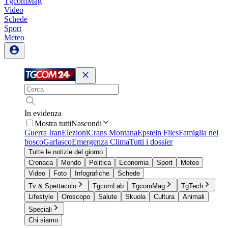
TgcomMag
Video
Schede
Sport
Meteo
In evidenza
Mostra tutti
Nascondi
Guerra Iran
Elezioni
Crans Montana
Epstein Files
Famiglia nel
bosco
Garlasco
Emergenza Clima
Tutti i dossier
Tutte le notizie del giorno
Cronaca
Mondo
Politica
Economia
Sport
Meteo
Video
Foto
Infografiche
Schede
Tv & Spettacolo
TgcomLab
TgcomMag
TgTech
Lifestyle
Oroscopo
Salute
Skuola
Cultura
Animali
Speciali
Chi siamo