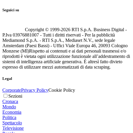
Seguici su
Copyright © 1999-
2026
RTI S.p.A. Business Digital -
P.Iva 03976881007 - Tutti i diritti riservati - Per la pubblicità
Mediamond S.p.A. - RTI S.p.A., Mediaset N.V., sede legale
Amsterdam (Paesi Bassi) - Uffici Viale Europa 46, 20093 Cologno
Monzese (MI)
Rispetto ai contenuti e ai dati personali trasmessi e/o
riprodotti è vietata ogni utilizzazione funzionale all’addestramento di
sistemi di intelligenza artificiale generativa. È altresì fatto divieto
espresso di utilizzare mezzi automatizzati di data scraping.
Legal
Corporate
Privacy Policy
Cookie Policy
Sezioni
Cronaca
Mondo
Economia
Politica
Spettacolo
Televisione