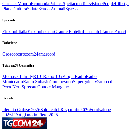
Cronaca
Mondo
Economia
Politica
Spettacolo
Televisione
People
Lifestyl
Planet
Cultura
Salute
Scuola
Animali
Spazio
Speciali
Elezioni Italia
Elezioni estero
Grande Fratello
L'isola dei famosi
Amici
Rubriche
Oroscopo
#tgcom24amarcord
Tgcom24 Consiglia
Mediaset Infinity
R101
Radio 105
Virgin Radio
Radio
Montecarlo
Radio Subasio
Comingsoon
Superguidatv
Zuppa di
Porro
Non Sprecare
Cotto e Mangiato
Eventi
Identità Golose 2026
Salone del Risparmio 2026
Fuorisalone
2026
L'Artigiano in Fiera 2025