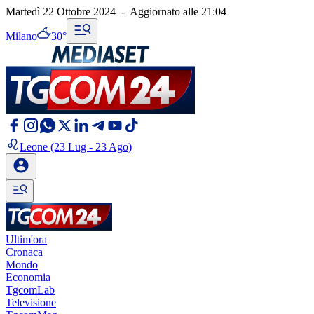
Martedì 22 Ottobre 2024
-
Aggiornato alle
21:04
Milano
30°
Leone
(23 Lug - 23 Ago)
Ultim'ora
Cronaca
Mondo
Economia
TgcomLab
Televisione