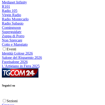
Mediaset Infinity
R101
Radio 105
Virgin Radio
Radio Montecarlo
Radio Subasio
Comingsoon
Superguidatv
Zuppa di Porro
Non Sprecare
Cotto e Mangiato
Eventi
Identità Golose 2026
Salone del Risparmio 2026
Fuorisalone 2026
L'Artigiano in Fiera 2025
Seguici su
Sezioni