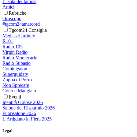
L'isola dei famosi
Amici
Rubriche
Oroscopo
#tgcom24amarcord
Tgcom24 Consiglia
Mediaset Infinity
R101
Radio 105
Virgin Radio
Radio Montecarlo
Radio Subasio
Comingsoon
Superguidatv
Zuppa di Porro
Non Sprecare
Cotto e Mangiato
Eventi
Identità Golose 2026
Salone del Risparmio 2026
Fuorisalone 2026
L'Artigiano in Fiera 2025
Legal