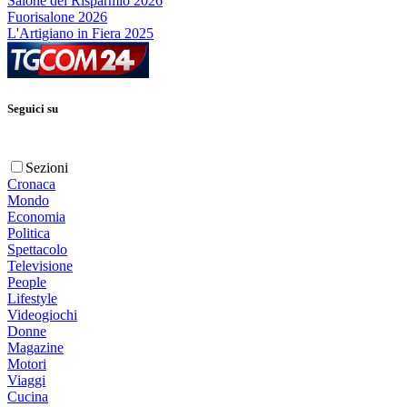
Salone del Risparmio 2026
Fuorisalone 2026
L'Artigiano in Fiera 2025
Seguici su
Sezioni
Cronaca
Mondo
Economia
Politica
Spettacolo
Televisione
People
Lifestyle
Videogiochi
Donne
Magazine
Motori
Viaggi
Cucina