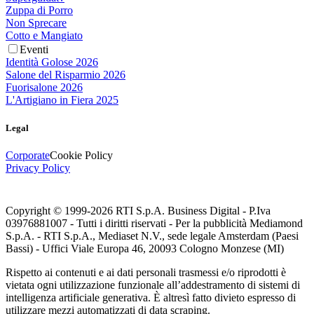
Zuppa di Porro
Non Sprecare
Cotto e Mangiato
Eventi
Identità Golose 2026
Salone del Risparmio 2026
Fuorisalone 2026
L'Artigiano in Fiera 2025
Legal
Corporate
Cookie Policy
Privacy Policy
Copyright © 1999-
2026
RTI S.p.A. Business Digital - P.Iva
03976881007 - Tutti i diritti riservati - Per la pubblicità Mediamond
S.p.A. - RTI S.p.A., Mediaset N.V., sede legale Amsterdam (Paesi
Bassi) - Uffici Viale Europa 46, 20093 Cologno Monzese (MI)
Rispetto ai contenuti e ai dati personali trasmessi e/o riprodotti è
vietata ogni utilizzazione funzionale all’addestramento di sistemi di
intelligenza artificiale generativa. È altresì fatto divieto espresso di
utilizzare mezzi automatizzati di data scraping.