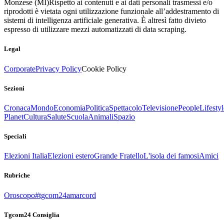
Monzese (MI)
Rispetto ai contenuti e ai dati personali trasmessi e/o
riprodotti è vietata ogni utilizzazione funzionale all’addestramento di
sistemi di intelligenza artificiale generativa. È altresì fatto divieto
espresso di utilizzare mezzi automatizzati di data scraping.
Legal
Corporate
Privacy Policy
Cookie Policy
Sezioni
Cronaca
Mondo
Economia
Politica
Spettacolo
Televisione
People
Lifestyl
Planet
Cultura
Salute
Scuola
Animali
Spazio
Speciali
Elezioni Italia
Elezioni estero
Grande Fratello
L'isola dei famosi
Amici
Rubriche
Oroscopo
#tgcom24amarcord
Tgcom24 Consiglia