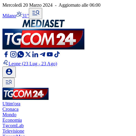
Mercoledì 20 Marzo 2024
-
Aggiornato alle
06:00
Milano
31°
Leone
(23 Lug - 23 Ago)
Ultim'ora
Cronaca
Mondo
Economia
TgcomLab
Televisione