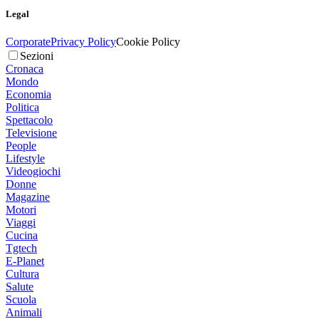
Legal
Corporate
Privacy Policy
Cookie Policy
Sezioni
Cronaca
Mondo
Economia
Politica
Spettacolo
Televisione
People
Lifestyle
Videogiochi
Donne
Magazine
Motori
Viaggi
Cucina
Tgtech
E-Planet
Cultura
Salute
Scuola
Animali