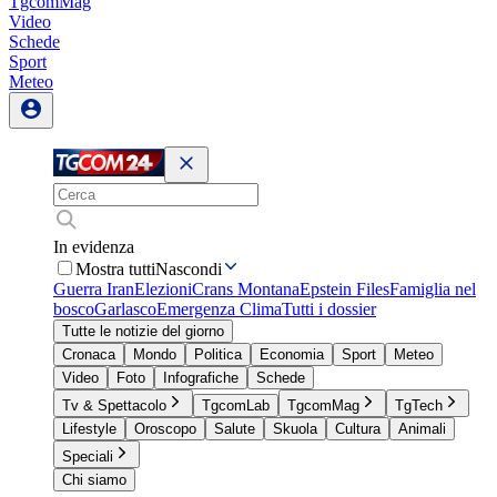
TgcomMag
Video
Schede
Sport
Meteo
In evidenza
Mostra tutti
Nascondi
Guerra Iran
Elezioni
Crans Montana
Epstein Files
Famiglia nel
bosco
Garlasco
Emergenza Clima
Tutti i dossier
Tutte le notizie del giorno
Cronaca
Mondo
Politica
Economia
Sport
Meteo
Video
Foto
Infografiche
Schede
Tv & Spettacolo
TgcomLab
TgcomMag
TgTech
Lifestyle
Oroscopo
Salute
Skuola
Cultura
Animali
Speciali
Chi siamo