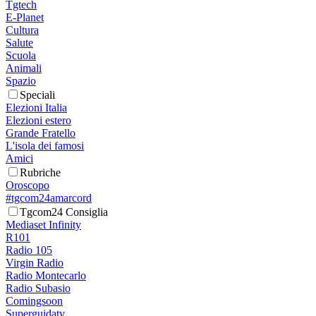
Tgtech
E-Planet
Cultura
Salute
Scuola
Animali
Spazio
Speciali
Elezioni Italia
Elezioni estero
Grande Fratello
L'isola dei famosi
Amici
Rubriche
Oroscopo
#tgcom24amarcord
Tgcom24 Consiglia
Mediaset Infinity
R101
Radio 105
Virgin Radio
Radio Montecarlo
Radio Subasio
Comingsoon
Superguidatv