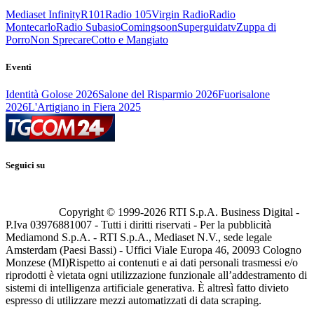
Mediaset Infinity
R101
Radio 105
Virgin Radio
Radio
Montecarlo
Radio Subasio
Comingsoon
Superguidatv
Zuppa di
Porro
Non Sprecare
Cotto e Mangiato
Eventi
Identità Golose 2026
Salone del Risparmio 2026
Fuorisalone
2026
L'Artigiano in Fiera 2025
Seguici su
Copyright © 1999-
2026
RTI S.p.A. Business Digital -
P.Iva 03976881007 - Tutti i diritti riservati - Per la pubblicità
Mediamond S.p.A. - RTI S.p.A., Mediaset N.V., sede legale
Amsterdam (Paesi Bassi) - Uffici Viale Europa 46, 20093 Cologno
Monzese (MI)
Rispetto ai contenuti e ai dati personali trasmessi e/o
riprodotti è vietata ogni utilizzazione funzionale all’addestramento di
sistemi di intelligenza artificiale generativa. È altresì fatto divieto
espresso di utilizzare mezzi automatizzati di data scraping.