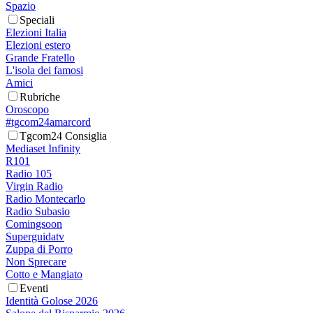
Spazio
Speciali
Elezioni Italia
Elezioni estero
Grande Fratello
L'isola dei famosi
Amici
Rubriche
Oroscopo
#tgcom24amarcord
Tgcom24 Consiglia
Mediaset Infinity
R101
Radio 105
Virgin Radio
Radio Montecarlo
Radio Subasio
Comingsoon
Superguidatv
Zuppa di Porro
Non Sprecare
Cotto e Mangiato
Eventi
Identità Golose 2026