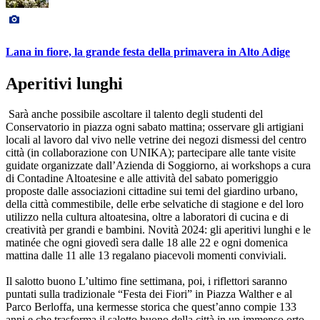
Lana in fiore, la grande festa della primavera in Alto Adige
Aperitivi lunghi
Sarà anche possibile ascoltare il talento degli studenti del
Conservatorio in piazza ogni sabato mattina; osservare gli artigiani
locali al lavoro dal vivo nelle vetrine dei negozi dismessi del centro
città (in collaborazione con UNIKA); partecipare alle tante visite
guidate organizzate dall’Azienda di Soggiorno, ai workshops a cura
di Contadine Altoatesine e alle attività del sabato pomeriggio
proposte dalle associazioni cittadine sui temi del giardino urbano,
della città commestibile, delle erbe selvatiche di stagione e del loro
utilizzo nella cultura altoatesina, oltre a laboratori di cucina e di
creatività per grandi e bambini. Novità 2024: gli aperitivi lunghi e le
matinée che ogni giovedì sera dalle 18 alle 22 e ogni domenica
mattina dalle 11 alle 13 regalano piacevoli momenti conviviali.
Il salotto buono
L’ultimo fine settimana, poi, i riflettori saranno
puntati sulla tradizionale “Festa dei Fiori” in Piazza Walther e al
Parco Berloffa, una kermesse storica che quest’anno compie 133
anni e che trasforma il salotto buono della città in un immenso orto