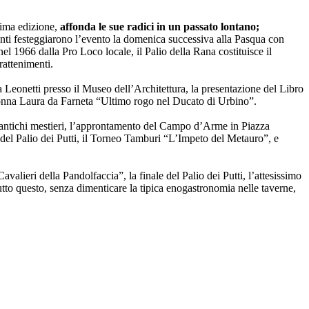
esima edizione,
affonda le sue radici in un passato lontano;
nti festeggiarono l’evento la domenica successiva alla Pasqua con
nel 1966 dalla Pro Loco locale, il Palio della Rana costituisce il
rattenimenti.
a Leonetti presso il Museo dell’Architettura, la presentazione del Libro
Donna Laura da Farneta “Ultimo rogo nel Ducato di Urbino”.
di antichi mestieri, l’approntamento del Campo d’Arme in Piazza
ie del Palio dei Putti, il Torneo Tamburi “L’Impeto del Metauro”, e
Cavalieri della Pandolfaccia”, la finale del Palio dei Putti, l’attesissimo
Tutto questo, senza dimenticare la tipica enogastronomia nelle taverne,