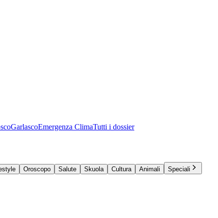
osco
Garlasco
Emergenza Clima
Tutti i dossier
estyle
Oroscopo
Salute
Skuola
Cultura
Animali
Speciali