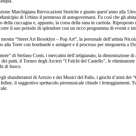
Pasqua.
sociazione Marchigiana Rievocazioni Storiche e giunto quest’anno alla 53
unicipio di Urbino il permesso di autogovernarsi. Fu così che gli abita
ero della cuccagna e, appunto, la corsa della rana in carriola. Riproposto 
orre il suo periodo di splendore con un ricco programma di eventi e int
a mostra “Street Art Brooklyn – Pop Art”, la personale dell’artista Nicol
io alla Torre con bombarde e armigeri e il processo per stregoneria a 
atore” di Stefano Conti, i mercatini dell’artigianato, la dimostrazione 
 dei putti, il Torneo degli Arcieri “I Falchi del Castello”, le eliminator
hi di fuoco.
 degli sbandieratori di Arezzo e dei Musici del Palio, i giochi d’armi dei “
. Infine, il suggestivo spettacolo piromusicale chiude i festeggiamenti. 
cale.