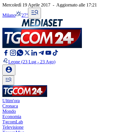
Mercoledì 19 Aprile 2017
-
Aggiornato alle
17:21
Milano
27°
Leone
(23 Lug - 23 Ago)
Ultim'ora
Cronaca
Mondo
Economia
TgcomLab
Televisione