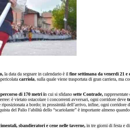
o,
la data da segnare in calendario è il
fine settimana da venerdì 21 e
spericolata
carriola
, sulla quale viene trasportata di gran carriera, ma co
percorso di 170 metri i
n cui si sfidano
sette Contrade,
rappresentate d
ree: è vietato ostacolare i concorrenti avversari, ogni corridore deve
tr
e riposizionata a bordo; in prossimità dell’arrivo, infine, ogni corridore de
quista del Palio l’abilità dello “scariolante” è importante almeno quando
cimentali, sbandieratori e cene nelle taverne,
in tre giorni di festa e 