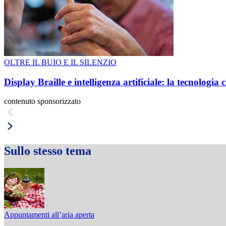
OLTRE IL BUIO E IL SILENZIO
Display Braille e intelligenza artificiale: la tecnologi
contenuto sponsorizzato
Sullo stesso tema
Appuntamenti all’aria aperta