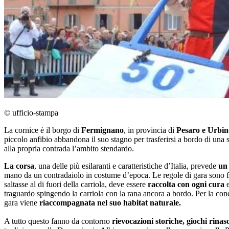
© ufficio-stampa
La cornice è il borgo di
Fermignano
, in provincia di
Pesaro e Urbin
piccolo anfibio abbandona il suo stagno per trasferirsi a bordo di una 
alla propria contrada l’ambito stendardo.
La corsa
, una delle più esilaranti e caratteristiche d’Italia, prevede
un 
mano da un contradaiolo in costume d’epoca. Le regole di gara sono fer
saltasse al di fuori della carriola, deve essere
raccolta con ogni cura
traguardo spingendo la carriola con la rana ancora a bordo. Per la con
gara viene
riaccompagnata nel suo habitat naturale.
A tutto questo fanno da contorno
rievocazioni storiche, giochi rinas