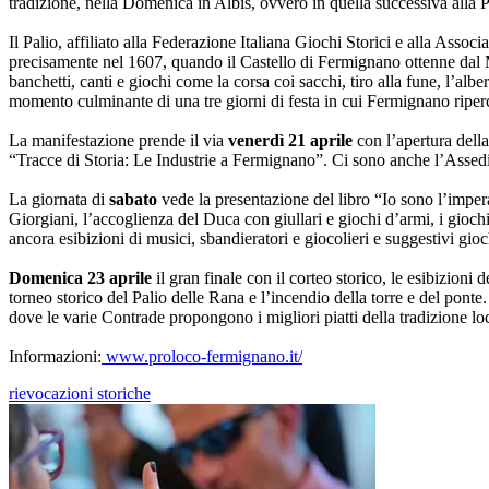
tradizione, nella Domenica in Albis, ovvero in quella successiva alla 
Il Palio, affiliato alla Federazione Italiana Giochi Storici e alla As
precisamente nel 1607, quando il Castello di Fermignano ottenne dal M
banchetti, canti e giochi come la corsa coi sacchi, tiro alla fune, l’alb
momento culminante di una tre giorni di festa in cui Fermignano riperc
La manifestazione prende il via
venerdì 21 aprile
con l’apertura dell
“Tracce di Storia: Le Industrie a Fermignano”. Ci sono anche l’Assed
La giornata di
sabato
vede la presentazione del libro “Io sono l’imper
Giorgiani, l’accoglienza del Duca con giullari e giochi d’armi, i giochi
ancora esibizioni di musici, sbandieratori e giocolieri e suggestivi gioc
Domenica 23 aprile
il gran finale con il corteo storico, le esibizioni
torneo storico del Palio delle Rana e l’incendio della torre e del ponte
dove le varie Contrade propongono i migliori piatti della tradizione lo
Informazioni:
www.proloco-fermignano.it/
rievocazioni storiche