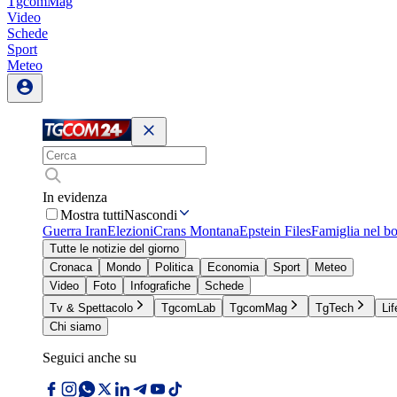
TgcomMag
Video
Schede
Sport
Meteo
In evidenza
Mostra tutti
Nascondi
Guerra Iran
Elezioni
Crans Montana
Epstein Files
Famiglia nel b
Tutte le notizie del giorno
Cronaca
Mondo
Politica
Economia
Sport
Meteo
Video
Foto
Infografiche
Schede
Tv & Spettacolo
TgcomLab
TgcomMag
TgTech
Lif
Chi siamo
Seguici anche su