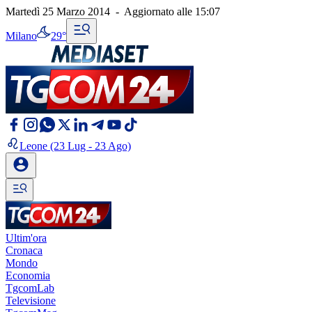
Martedì 25 Marzo 2014
-
Aggiornato alle
15:07
Milano
29°
Leone
(23 Lug - 23 Ago)
Ultim'ora
Cronaca
Mondo
Economia
TgcomLab
Televisione