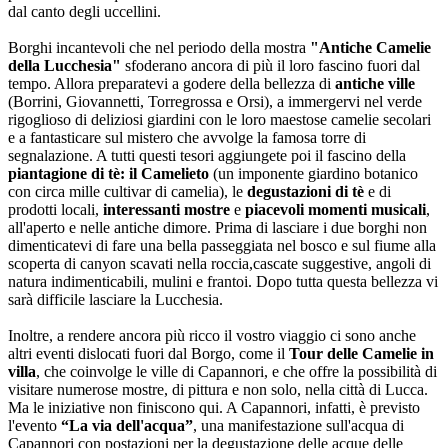
dal canto degli uccellini.
Borghi incantevoli che nel periodo della mostra
"Antiche Camelie
della Lucchesia"
sfoderano ancora di più il loro fascino fuori dal
tempo. Allora preparatevi a godere della bellezza di
antiche ville
(Borrini, Giovannetti, Torregrossa e Orsi), a immergervi nel verde
rigoglioso di deliziosi giardini con le loro maestose camelie secolari
e a fantasticare sul mistero che avvolge la famosa torre di
segnalazione. A tutti questi tesori aggiungete poi il fascino della
piantagione di tè: il Camelieto
(un imponente giardino botanico
con circa mille cultivar di camelia), le
degustazioni di tè
e di
prodotti locali,
interessanti mostre
e
piacevoli momenti musicali
,
all'aperto e nelle antiche dimore. Prima di lasciare i due borghi non
dimenticatevi di fare una bella passeggiata nel bosco e sul fiume alla
scoperta di canyon scavati nella roccia,cascate suggestive, angoli di
natura indimenticabili, mulini e frantoi. Dopo tutta questa bellezza vi
sarà difficile lasciare la Lucchesia.
Inoltre, a rendere ancora più ricco il vostro viaggio ci sono anche
altri eventi dislocati fuori dal Borgo, come il
Tour delle Camelie in
villa
, che coinvolge le ville di Capannori, e che offre la possibilità di
visitare numerose mostre, di pittura e non solo, nella città di Lucca.
Ma le iniziative non finiscono qui. A Capannori, infatti, è previsto
l'evento
“La via dell'acqua”
, una manifestazione sull'acqua di
Capannori con postazioni per la degustazione delle acque delle