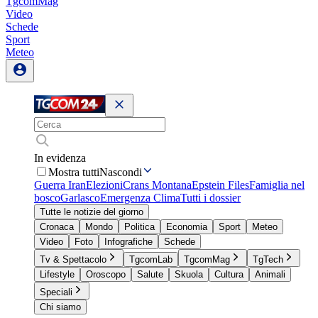
TgcomMag
Video
Schede
Sport
Meteo
In evidenza
Mostra tutti
Nascondi
Guerra Iran
Elezioni
Crans Montana
Epstein Files
Famiglia nel
bosco
Garlasco
Emergenza Clima
Tutti i dossier
Tutte le notizie del giorno
Cronaca
Mondo
Politica
Economia
Sport
Meteo
Video
Foto
Infografiche
Schede
Tv & Spettacolo
TgcomLab
TgcomMag
TgTech
Lifestyle
Oroscopo
Salute
Skuola
Cultura
Animali
Speciali
Chi siamo