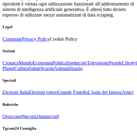
riprodotti è vietata ogni utilizzazione funzionale all’addestramento di
sistemi di intelligenza artificiale generativa. È altresì fatto divieto
espresso di utilizzare mezzi automatizzati di data scraping.
Legal
Corporate
Privacy Policy
Cookie Policy
Sezioni
Cronaca
Mondo
Economia
Politica
Spettacolo
Televisione
People
Lifestyl
Planet
Cultura
Salute
Scuola
Animali
Spazio
Speciali
Elezioni Italia
Elezioni estero
Grande Fratello
L'isola dei famosi
Amici
Rubriche
Oroscopo
#tgcom24amarcord
Tgcom24 Consiglia