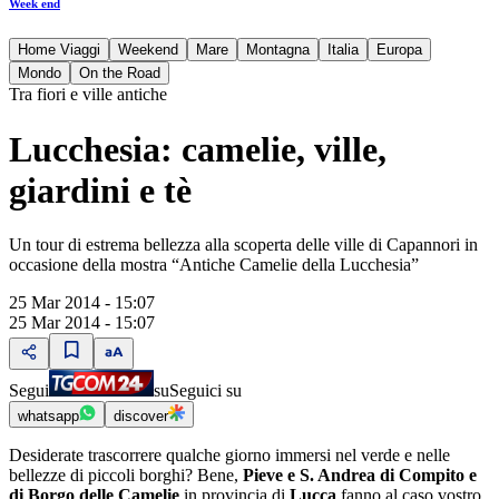
Week end
Home Viaggi
Weekend
Mare
Montagna
Italia
Europa
Mondo
On the Road
Tra fiori e ville antiche
Lucchesia: camelie, ville,
giardini e tè
Un tour di estrema bellezza alla scoperta delle ville di Capannori in
occasione della mostra “Antiche Camelie della Lucchesia”
25 Mar 2014 - 15:07
25 Mar 2014 - 15:07
Segui
su
Seguici su
whatsapp
discover
Desiderate trascorrere qualche giorno immersi nel verde e nelle
bellezze di piccoli borghi? Bene,
Pieve e S. Andrea di Compito e
di Borgo delle Camelie
in provincia di
Lucca
fanno al caso vostro.