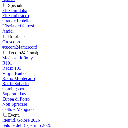
Speciali
Elezioni Italia
Elezioni estero
Grande Fratello
L'isola dei famosi
Amici
Rubriche
Oroscopo
#tgcom24amarcord
Tgcom24 Consiglia
Mediaset Infinity
R101
Radio 105
Virgin Radio
Radio Montecarlo
Radio Subasio
Comingsoon
Superguidatv
Zuppa di Porro
Non Sprecare
Cotto e Mangiato
Eventi
Identità Golose 2026
Salone del Risparmio 2026