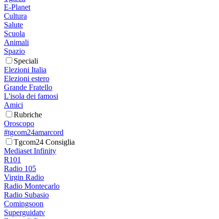
E-Planet
Cultura
Salute
Scuola
Animali
Spazio
Speciali
Elezioni Italia
Elezioni estero
Grande Fratello
L'isola dei famosi
Amici
Rubriche
Oroscopo
#tgcom24amarcord
Tgcom24 Consiglia
Mediaset Infinity
R101
Radio 105
Virgin Radio
Radio Montecarlo
Radio Subasio
Comingsoon
Superguidatv