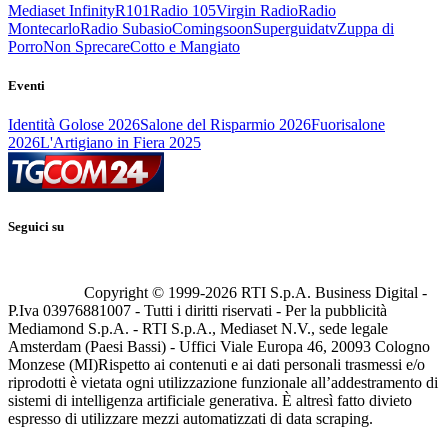
Mediaset Infinity
R101
Radio 105
Virgin Radio
Radio
Montecarlo
Radio Subasio
Comingsoon
Superguidatv
Zuppa di
Porro
Non Sprecare
Cotto e Mangiato
Eventi
Identità Golose 2026
Salone del Risparmio 2026
Fuorisalone
2026
L'Artigiano in Fiera 2025
Seguici su
Copyright © 1999-
2026
RTI S.p.A. Business Digital -
P.Iva 03976881007 - Tutti i diritti riservati - Per la pubblicità
Mediamond S.p.A. - RTI S.p.A., Mediaset N.V., sede legale
Amsterdam (Paesi Bassi) - Uffici Viale Europa 46, 20093 Cologno
Monzese (MI)
Rispetto ai contenuti e ai dati personali trasmessi e/o
riprodotti è vietata ogni utilizzazione funzionale all’addestramento di
sistemi di intelligenza artificiale generativa. È altresì fatto divieto
espresso di utilizzare mezzi automatizzati di data scraping.