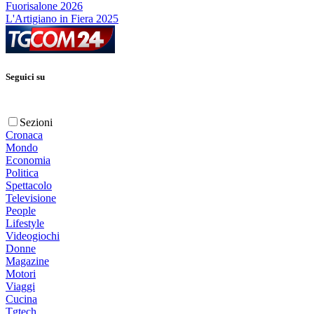
Fuorisalone 2026
L'Artigiano in Fiera 2025
Seguici su
Sezioni
Cronaca
Mondo
Economia
Politica
Spettacolo
Televisione
People
Lifestyle
Videogiochi
Donne
Magazine
Motori
Viaggi
Cucina
Tgtech