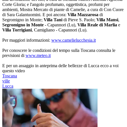
Corte Gloria; e l'angolo profumato, oggettistica, profumi per
ambienti, Mostra Mercato di piante di Camelie, a cura di Con Cuore
di Sara Galantuomini. E poi ancora:
Villa Mazzarosa
di
Segromigno in Monte;
Villa Tani
di Pieve S. Paolo;
Villa Mansi
,
Segromigno in Monte
- Capannori (Lu),
Villa Reale di Marlia
e
Villa Torrigiani
, Camigliano - Capannori (Lu).
Per maggiori informazioni:
www.camelielucchesia.it
Per conoscere le condizioni del tempo sulla Toscana consulta le
previsioni di
www.meteo.it
E per un assaggio in anteprima delle bellezze di Lucca ecco a voi
questo video
Toscana
ville
Lucca