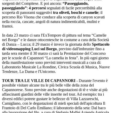
sorgenti del Compitese. E poi ancora:
“Passeggiando,
passeggiando”
:
4 percorsi
segnalati di facile percorribilità alla
scoperta di panorami suggestivi
tra
oliveti, boschi e camelie
; il
percorso Rio Visona che conduce alla scoperta di canyon scavati
nella roccia, cascate, angoli di natura indimenticabili, mulini e
frantoi.
In data 23 marzo ci sara l'ExTempore di pittura sul tema “Camelie
nel Borgo” e le danze ottocentesche in costume a cura della Società
di Danza – Lucca; il 29 marzo è invece la giornata dello
Spettacolo
di videomapping Luci sul Borgo
, previsto dall'imbrunire fino a
tarda sera mentre il 30 marzo ci sarà la Premiazione del Concorso
per le scuole di Capannori “La camelia in festa”. In più ogni giorno
della manifestazione sono previsti interventi musicali a cura di:
Laboratorio Musicale La Rondine, Civica Scuola di Musica, Nuove
Tendenze, La Dama e l'Unicorno.
TOUR TRA LE VILLE DI CAPANNORI
- Durante l'evento è
possibile visitare alcune tra le più belle ville della zona del
Capannorese. Sono previste anche degustazioni di tè e visite ai più
affascinanti giardini delle ville inserite nel tour. Ad esempio: tra i
diversi edifici potrete gustare le bellezze di Villa Lazzareschi,
Camigliano, con le degustazioni di mieli speciali dell'apicoltura Il
Frantoio di Del Carlo Emiliano; il laboratorio della seta: Dal baco
alla lavorazione del filo, a cura di Stefania Maffei Azienda Agricola