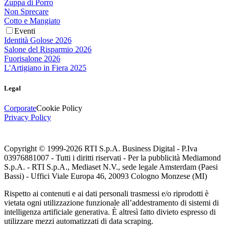
Zuppa di Porro
Non Sprecare
Cotto e Mangiato
Eventi
Identità Golose 2026
Salone del Risparmio 2026
Fuorisalone 2026
L'Artigiano in Fiera 2025
Legal
Corporate
Cookie Policy
Privacy Policy
Copyright © 1999-
2026
RTI S.p.A. Business Digital - P.Iva
03976881007 - Tutti i diritti riservati - Per la pubblicità Mediamond
S.p.A. - RTI S.p.A., Mediaset N.V., sede legale Amsterdam (Paesi
Bassi) - Uffici Viale Europa 46, 20093 Cologno Monzese (MI)
Rispetto ai contenuti e ai dati personali trasmessi e/o riprodotti è
vietata ogni utilizzazione funzionale all’addestramento di sistemi di
intelligenza artificiale generativa. È altresì fatto divieto espresso di
utilizzare mezzi automatizzati di data scraping.