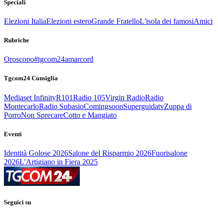
Speciali
Elezioni Italia
Elezioni estero
Grande Fratello
L'isola dei famosi
Amici
Rubriche
Oroscopo
#tgcom24amarcord
Tgcom24 Consiglia
Mediaset Infinity
R101
Radio 105
Virgin Radio
Radio
Montecarlo
Radio Subasio
Comingsoon
Superguidatv
Zuppa di
Porro
Non Sprecare
Cotto e Mangiato
Eventi
Identità Golose 2026
Salone del Risparmio 2026
Fuorisalone
2026
L'Artigiano in Fiera 2025
Seguici su