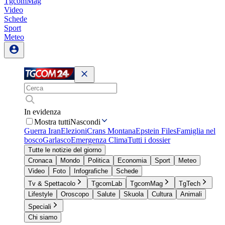
TgcomMag
Video
Schede
Sport
Meteo
In evidenza
Mostra tutti
Nascondi
Guerra Iran
Elezioni
Crans Montana
Epstein Files
Famiglia nel
bosco
Garlasco
Emergenza Clima
Tutti i dossier
Tutte le notizie del giorno
Cronaca
Mondo
Politica
Economia
Sport
Meteo
Video
Foto
Infografiche
Schede
Tv & Spettacolo
TgcomLab
TgcomMag
TgTech
Lifestyle
Oroscopo
Salute
Skuola
Cultura
Animali
Speciali
Chi siamo