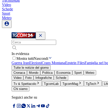
TgcomMag
Video
Schede
Sport
Meteo
In evidenza
Mostra tutti
Nascondi
Guerra Iran
Elezioni
Crans Montana
Epstein Files
Famiglia nel b
Tutte le notizie del giorno
Cronaca
Mondo
Politica
Economia
Sport
Meteo
Video
Foto
Infografiche
Schede
Tv & Spettacolo
TgcomLab
TgcomMag
TgTech
Lif
Chi siamo
Seguici anche su