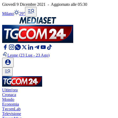
Giovedì 9 Dicembre 2021
-
Aggiornato alle
05:30
Milano
29°
Leone
(23 Lug - 23 Ago)
Ultim'ora
Cronaca
Mondo
Economia
TgcomLab
Televisione