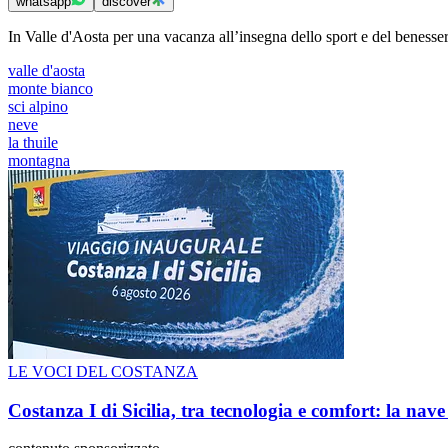
whatsapp
discover
In Valle d'Aosta per una vacanza all’insegna dello sport e del benesser
valle d'aosta
monte bianco
sci alpino
neve
la thuile
montagna
LE VOCI DEL COSTANZA
Costanza I di Sicilia, tra tecnologia e comfort: la nav