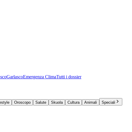
osco
Garlasco
Emergenza Clima
Tutti i dossier
estyle
Oroscopo
Salute
Skuola
Cultura
Animali
Speciali