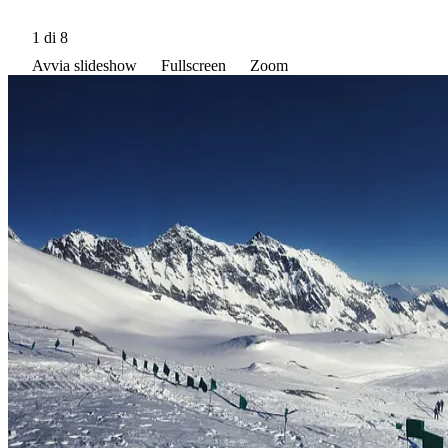
1
di 8
Avvia slideshow
Fullscreen
Zoom