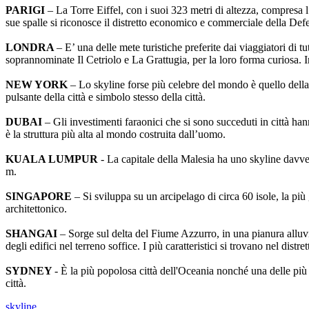
PARIGI
– La Torre Eiffel, con i suoi 323 metri di altezza, compresa 
sue spalle si riconosce il distretto economico e commerciale della Defe
LONDRA
– E’ una delle mete turistiche preferite dai viaggiatori di tu
soprannominate Il Cetriolo e La Grattugia, per la loro forma curiosa. 
NEW YORK
– Lo skyline forse più celebre del mondo è quello della 
pulsante della città e simbolo stesso della città.
DUBAI
– Gli investimenti faraonici che si sono succeduti in città han
è la struttura più alta al mondo costruita dall’uomo.
KUALA LUMPUR
- La capitale della Malesia ha uno skyline davve
m.
SINGAPORE
– Si sviluppa su un arcipelago di circa 60 isole, la pi
architettonico.
SHANGAI
– Sorge sul delta del Fiume Azzurro, in una pianura alluvi
degli edifici nel terreno soffice. I più caratteristici si trovano nel distr
SYDNEY
- È la più popolosa città dell'Oceania nonché una delle più 
città.
skyline