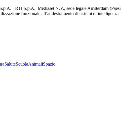
d S.p.A. - RTI S.p.A., Mediaset N.V., sede legale Amsterdam (Paesi
utilizzazione funzionale all’addestramento di sistemi di intelligenza
ura
Salute
Scuola
Animali
Spazio