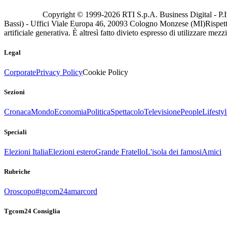
Copyright © 1999-
2026
RTI S.p.A. Business Digital - P.I
Bassi) - Uffici Viale Europa 46, 20093 Cologno Monzese (MI)
Rispett
artificiale generativa. È altresì fatto divieto espresso di utilizzare mez
Legal
Corporate
Privacy Policy
Cookie Policy
Sezioni
Cronaca
Mondo
Economia
Politica
Spettacolo
Televisione
People
Lifestyl
Speciali
Elezioni Italia
Elezioni estero
Grande Fratello
L'isola dei famosi
Amici
Rubriche
Oroscopo
#tgcom24amarcord
Tgcom24 Consiglia