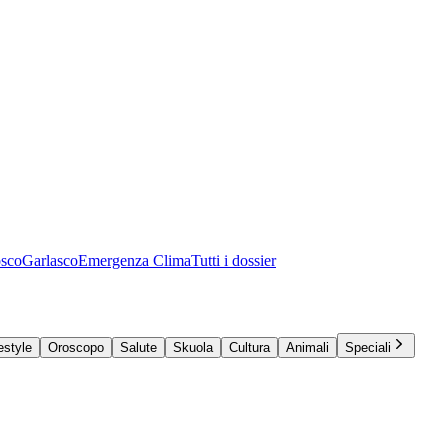
osco
Garlasco
Emergenza Clima
Tutti i dossier
estyle
Oroscopo
Salute
Skuola
Cultura
Animali
Speciali