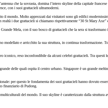
l’antenna che la sovrasta, domina l’intero skyline della capitale frances
nce, con i suoi grattacieli ultramoderni.
tto il mondo. Molto apprezzati dai visitatori sono gli edifici modernissimi 
In realtà i due grattacieli si chiamano rispettivamente “30 St Mary Axe”
Grande Mela, con il suo bosco di grattacieli che la sera si trasformano
no modellato e arricchito la sua struttura, in continua trasformazione. Tra
ro iconico, reso inconfondibile da alcuni celebri grattacieli. Tra quest
ù grande delle quali ospita il centro urbano. Singapore è un grande melti
onale: per questo le fondamenta dei suoi grattacieli hanno dovuto essere
etto finanziario di Pudong.
multiculturali del mondo. Il suo skyline è caratterizzato dalla struttura 