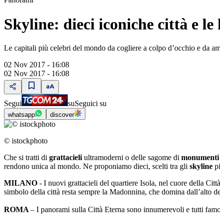
Skyline: dieci iconiche città e le
Le capitali più celebri del mondo da cogliere a colpo d’occhio e da amm
02 Nov 2017 - 16:08
02 Nov 2017 - 16:08
Segui
su
Seguici su
whatsapp
discover
© istockphoto
Che si tratti di
grattacieli
ultramoderni o delle sagome di
monument
rendono unica al mondo. Ne proponiamo dieci, scelti tra gli
skyline
p
MILANO
- I nuovi grattacieli del quartiere Isola, nel cuore della 
simbolo della città resta sempre la Madonnina, che domina dall’alto
ROMA
– I panorami sulla Città Eterna sono innumerevoli e tutti famosis