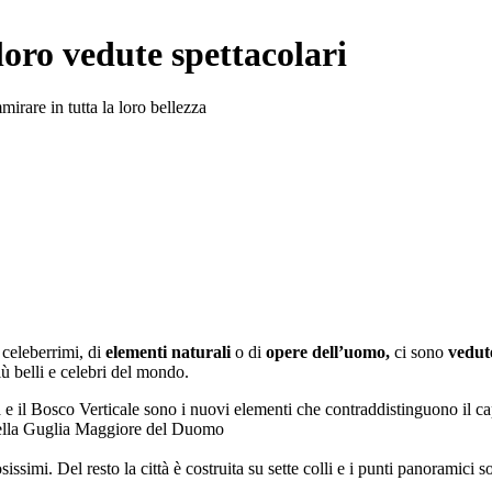
 loro vedute spettacolari
irare in tutta la loro bellezza
i
celeberrimi, di
elementi naturali
o di
opere dell’uomo,
ci sono
vedu
iù belli e celebri del mondo.
Città e il Bosco Verticale sono i nuovi elementi che contraddistinguono i
 della Guglia Maggiore del Duomo
simi. Del resto la città è costruita su sette colli e i punti panoramici son