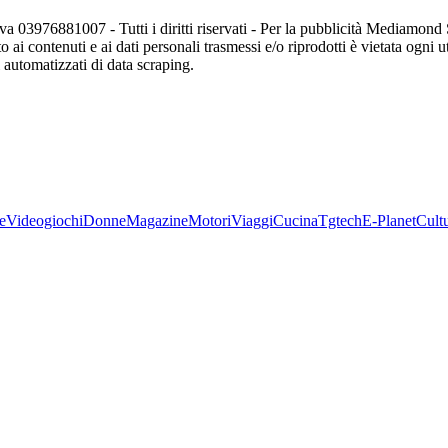
va 03976881007 - Tutti i diritti riservati - Per la pubblicità Mediamon
o ai contenuti e ai dati personali trasmessi e/o riprodotti è vietata ogni 
zi automatizzati di data scraping.
e
Videogiochi
Donne
Magazine
Motori
Viaggi
Cucina
Tgtech
E-Planet
Cult