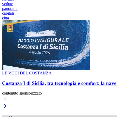
vedute
panorami
capitali
citta
LE VOCI DEL COSTANZA
Costanza I di Sicilia, tra tecnologia e comfort: la nav
contenuto sponsorizzato