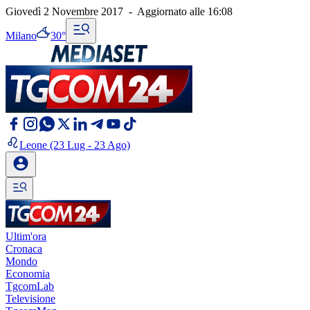
Giovedì 2 Novembre 2017
-
Aggiornato alle
16:08
Milano
30°
Leone
(23 Lug - 23 Ago)
Ultim'ora
Cronaca
Mondo
Economia
TgcomLab
Televisione