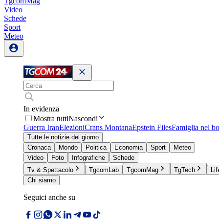
TgcomMag
Video
Schede
Sport
Meteo
In evidenza
Mostra tutti
Nascondi
Guerra Iran
Elezioni
Crans Montana
Epstein Files
Famiglia nel b
Tutte le notizie del giorno
Cronaca
Mondo
Politica
Economia
Sport
Meteo
Video
Foto
Infografiche
Schede
Tv & Spettacolo
TgcomLab
TgcomMag
TgTech
Lif
Chi siamo
Seguici anche su