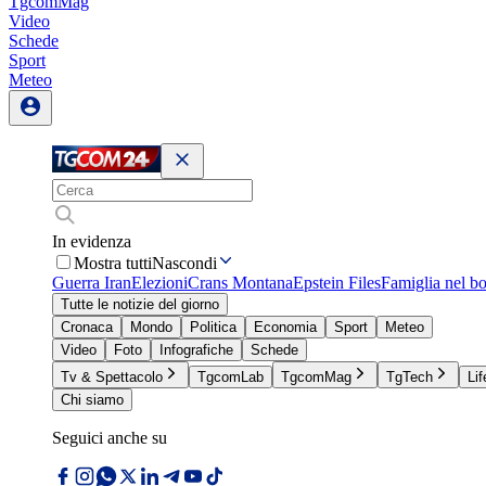
TgcomMag
Video
Schede
Sport
Meteo
In evidenza
Mostra tutti
Nascondi
Guerra Iran
Elezioni
Crans Montana
Epstein Files
Famiglia nel b
Tutte le notizie del giorno
Cronaca
Mondo
Politica
Economia
Sport
Meteo
Video
Foto
Infografiche
Schede
Tv & Spettacolo
TgcomLab
TgcomMag
TgTech
Lif
Chi siamo
Seguici anche su