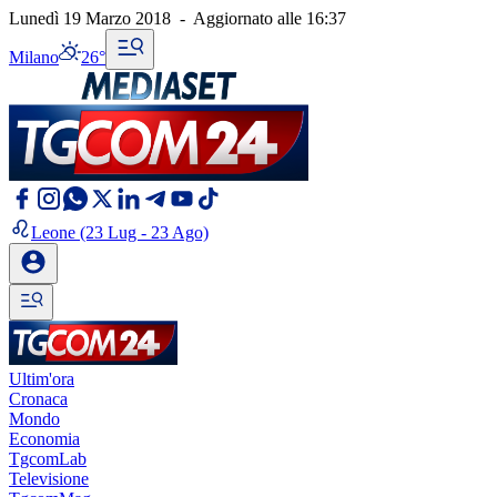
Lunedì 19 Marzo 2018
-
Aggiornato alle
16:37
Milano
26°
Leone
(23 Lug - 23 Ago)
Ultim'ora
Cronaca
Mondo
Economia
TgcomLab
Televisione