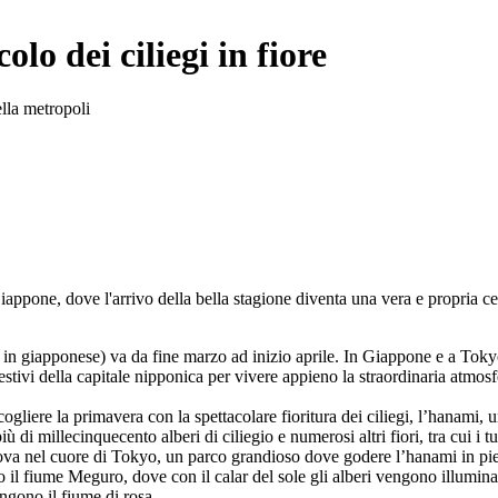
lo dei ciliegi in fiore
ella metropoli
appone, dove l'arrivo della bella stagione diventa una vera e propria ce
a in giapponese) va da fine marzo ad inizio aprile. In Giappone e a Tokyo 
stivi della capitale nipponica per vivere appieno la straordinaria atmosfe
ogliere la primavera con la spettacolare fioritura dei ciliegi, l’hanami, 
 millecinquecento alberi di ciliegio e numerosi altri fiori, tra cui i tul
va nel cuore di Tokyo, un parco grandioso dove godere l’hanami in piena
l fiume Meguro, dove con il calar del sole gli alberi vengono illuminati 
ingono il fiume di rosa.