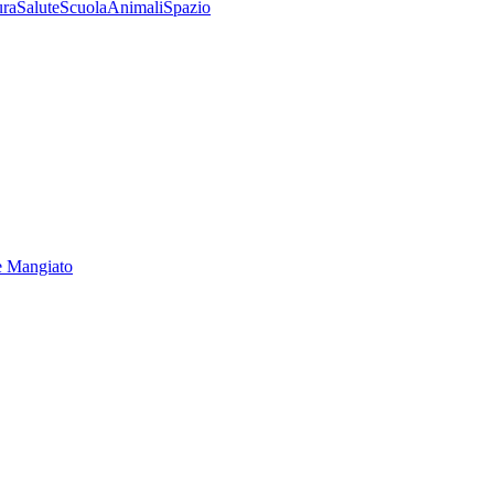
ura
Salute
Scuola
Animali
Spazio
e Mangiato