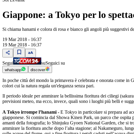
Giappone: a Tokyo per lo spettaco
Si chiama hanami e colora di rosa e bianco gli angoli più suggestivi d
19 Mar 2018 - 16:37
19 Mar 2018 - 16:37
Segui
su
Seguici su
whatsapp
discover
In poche città del mondo la primavera è celebrata e onorata come in Gi
colori cui la natura regala un'eleganza senza pari.
Il periodo ideale per ammirare la bellissima fioritura dei ciliegi (sakur
previsioni meteo, ma ecco, invece, quali sono i luoghi più belli e sugge
A Tokyo irrompe l’hanami -
E Tokyo in particolare si prepara ad acc
giapponese. Si comincia dal Showa Kinen Park, un parco che ospita più di
amanti della fotografia; lo Shinjuku Gyoen National Garden, che si tro
ammirare la fioritura anche dopo l’alta stagione; al Nakameguro, lungo i
sulle acque del fiume, qui a fine fioritura i petali caduti nell’acqua dip