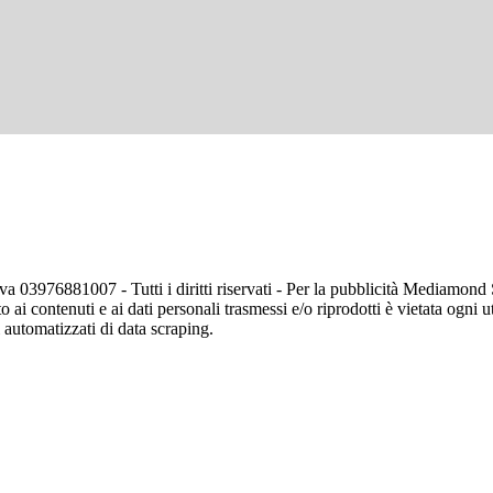
va 03976881007 - Tutti i diritti riservati - Per la pubblicità Mediamon
o ai contenuti e ai dati personali trasmessi e/o riprodotti è vietata ogni 
zi automatizzati di data scraping.