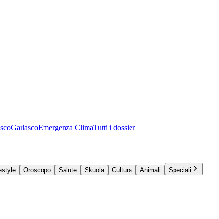
osco
Garlasco
Emergenza Clima
Tutti i dossier
estyle
Oroscopo
Salute
Skuola
Cultura
Animali
Speciali