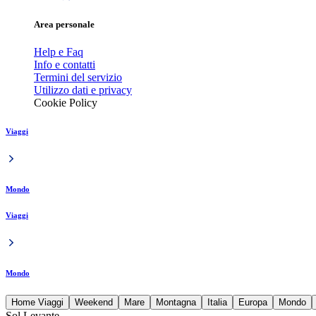
Area personale
Help e Faq
Info e contatti
Termini del servizio
Utilizzo dati e privacy
Cookie Policy
Viaggi
Mondo
Viaggi
Mondo
Home Viaggi
Weekend
Mare
Montagna
Italia
Europa
Mondo
Sol Levante