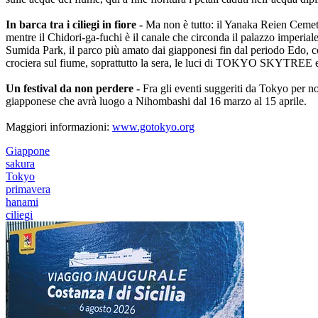
In barca tra i ciliegi in fiore -
Ma non è tutto: il Yanaka Reien Cemeter
mentre il Chidori-ga-fuchi è il canale che circonda il palazzo imperial
Sumida Park, il parco più amato dai giapponesi fin dal periodo Edo, c
crociera sul fiume, soprattutto la sera, le luci di TOKYO SKYTREE e
Un festival da non perdere -
Fra gli eventi suggeriti da Tokyo per no
giapponese che avrà luogo a Nihombashi dal 16 marzo al 15 aprile.
Maggiori informazioni:
www.gotokyo.org
Giappone
sakura
Tokyo
primavera
hanami
ciliegi