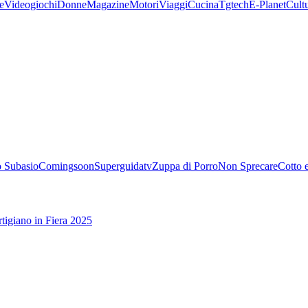
e
Videogiochi
Donne
Magazine
Motori
Viaggi
Cucina
Tgtech
E-Planet
Cult
 Subasio
Comingsoon
Superguidatv
Zuppa di Porro
Non Sprecare
Cotto 
tigiano in Fiera 2025