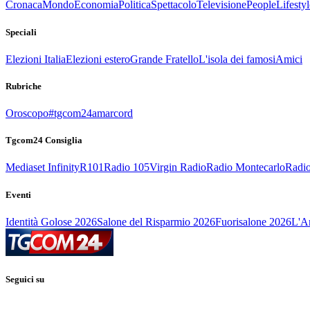
Cronaca
Mondo
Economia
Politica
Spettacolo
Televisione
People
Lifestyl
Speciali
Elezioni Italia
Elezioni estero
Grande Fratello
L'isola dei famosi
Amici
Rubriche
Oroscopo
#tgcom24amarcord
Tgcom24 Consiglia
Mediaset Infinity
R101
Radio 105
Virgin Radio
Radio Montecarlo
Radio
Eventi
Identità Golose 2026
Salone del Risparmio 2026
Fuorisalone 2026
L'Ar
Seguici su