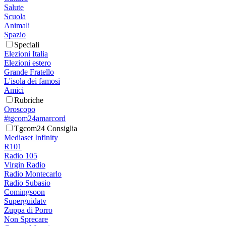
Salute
Scuola
Animali
Spazio
Speciali
Elezioni Italia
Elezioni estero
Grande Fratello
L'isola dei famosi
Amici
Rubriche
Oroscopo
#tgcom24amarcord
Tgcom24 Consiglia
Mediaset Infinity
R101
Radio 105
Virgin Radio
Radio Montecarlo
Radio Subasio
Comingsoon
Superguidatv
Zuppa di Porro
Non Sprecare