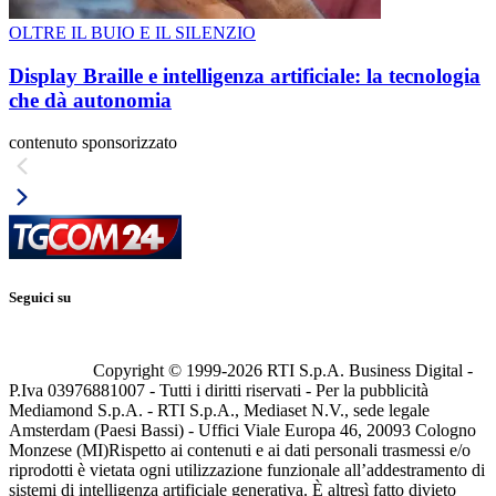
OLTRE IL BUIO E IL SILENZIO
Display Braille e intelligenza artificiale: la tecnologia
che dà autonomia
contenuto sponsorizzato
Seguici su
Copyright © 1999-
2026
RTI S.p.A. Business Digital -
P.Iva 03976881007 - Tutti i diritti riservati - Per la pubblicità
Mediamond S.p.A. - RTI S.p.A., Mediaset N.V., sede legale
Amsterdam (Paesi Bassi) - Uffici Viale Europa 46, 20093 Cologno
Monzese (MI)
Rispetto ai contenuti e ai dati personali trasmessi e/o
riprodotti è vietata ogni utilizzazione funzionale all’addestramento di
sistemi di intelligenza artificiale generativa. È altresì fatto divieto