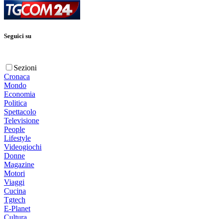
Seguici su
Sezioni
Cronaca
Mondo
Economia
Politica
Spettacolo
Televisione
People
Lifestyle
Videogiochi
Donne
Magazine
Motori
Viaggi
Cucina
Tgtech
E-Planet
Cultura