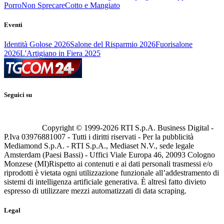
Porro
Non Sprecare
Cotto e Mangiato
Eventi
Identità Golose 2026
Salone del Risparmio 2026
Fuorisalone
2026
L'Artigiano in Fiera 2025
Seguici su
Copyright © 1999-
2026
RTI S.p.A. Business Digital -
P.Iva 03976881007 - Tutti i diritti riservati - Per la pubblicità
Mediamond S.p.A. - RTI S.p.A., Mediaset N.V., sede legale
Amsterdam (Paesi Bassi) - Uffici Viale Europa 46, 20093 Cologno
Monzese (MI)
Rispetto ai contenuti e ai dati personali trasmessi e/o
riprodotti è vietata ogni utilizzazione funzionale all’addestramento di
sistemi di intelligenza artificiale generativa. È altresì fatto divieto
espresso di utilizzare mezzi automatizzati di data scraping.
Legal