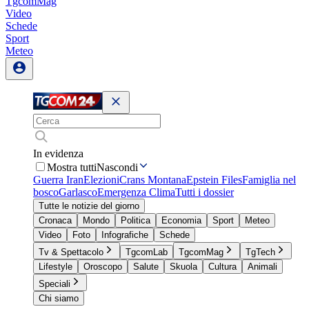
TgcomMag
Video
Schede
Sport
Meteo
In evidenza
Mostra tutti
Nascondi
Guerra Iran
Elezioni
Crans Montana
Epstein Files
Famiglia nel
bosco
Garlasco
Emergenza Clima
Tutti i dossier
Tutte le notizie del giorno
Cronaca
Mondo
Politica
Economia
Sport
Meteo
Video
Foto
Infografiche
Schede
Tv & Spettacolo
TgcomLab
TgcomMag
TgTech
Lifestyle
Oroscopo
Salute
Skuola
Cultura
Animali
Speciali
Chi siamo