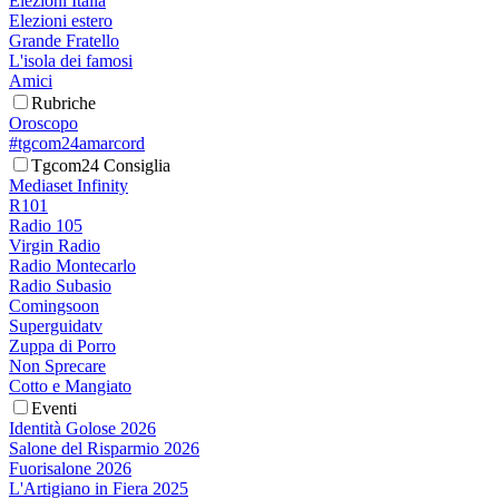
Elezioni Italia
Elezioni estero
Grande Fratello
L'isola dei famosi
Amici
Rubriche
Oroscopo
#tgcom24amarcord
Tgcom24 Consiglia
Mediaset Infinity
R101
Radio 105
Virgin Radio
Radio Montecarlo
Radio Subasio
Comingsoon
Superguidatv
Zuppa di Porro
Non Sprecare
Cotto e Mangiato
Eventi
Identità Golose 2026
Salone del Risparmio 2026
Fuorisalone 2026
L'Artigiano in Fiera 2025