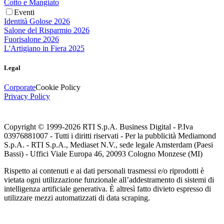
Cotto e Mangiato
Eventi
Identità Golose 2026
Salone del Risparmio 2026
Fuorisalone 2026
L'Artigiano in Fiera 2025
Legal
Corporate
Cookie Policy
Privacy Policy
Copyright © 1999-
2026
RTI S.p.A. Business Digital - P.Iva
03976881007 - Tutti i diritti riservati - Per la pubblicità Mediamond
S.p.A. - RTI S.p.A., Mediaset N.V., sede legale Amsterdam (Paesi
Bassi) - Uffici Viale Europa 46, 20093 Cologno Monzese (MI)
Rispetto ai contenuti e ai dati personali trasmessi e/o riprodotti è
vietata ogni utilizzazione funzionale all’addestramento di sistemi di
intelligenza artificiale generativa. È altresì fatto divieto espresso di
utilizzare mezzi automatizzati di data scraping.