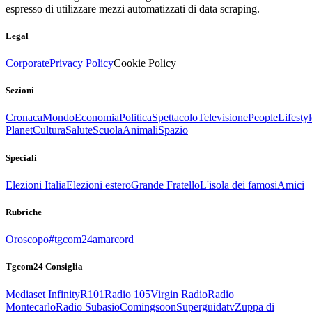
espresso di utilizzare mezzi automatizzati di data scraping.
Legal
Corporate
Privacy Policy
Cookie Policy
Sezioni
Cronaca
Mondo
Economia
Politica
Spettacolo
Televisione
People
Lifestyl
Planet
Cultura
Salute
Scuola
Animali
Spazio
Speciali
Elezioni Italia
Elezioni estero
Grande Fratello
L'isola dei famosi
Amici
Rubriche
Oroscopo
#tgcom24amarcord
Tgcom24 Consiglia
Mediaset Infinity
R101
Radio 105
Virgin Radio
Radio
Montecarlo
Radio Subasio
Comingsoon
Superguidatv
Zuppa di