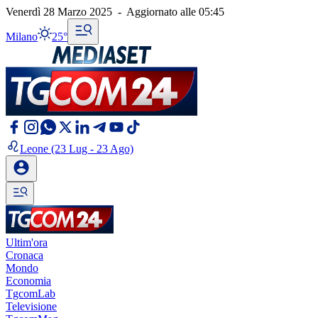
Venerdì 28 Marzo 2025
-
Aggiornato alle
05:45
Milano
25°
Leone
(23 Lug - 23 Ago)
Ultim'ora
Cronaca
Mondo
Economia
TgcomLab
Televisione