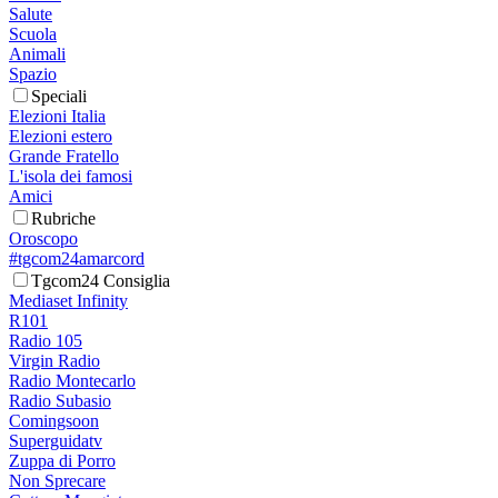
Salute
Scuola
Animali
Spazio
Speciali
Elezioni Italia
Elezioni estero
Grande Fratello
L'isola dei famosi
Amici
Rubriche
Oroscopo
#tgcom24amarcord
Tgcom24 Consiglia
Mediaset Infinity
R101
Radio 105
Virgin Radio
Radio Montecarlo
Radio Subasio
Comingsoon
Superguidatv
Zuppa di Porro
Non Sprecare