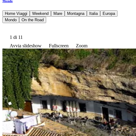
Mondo
Home Viaggi
Weekend
Mare
Montagna
Italia
Europa
Mondo
On the Road
1
di 11
Avvia slideshow
Fullscreen
Zoom