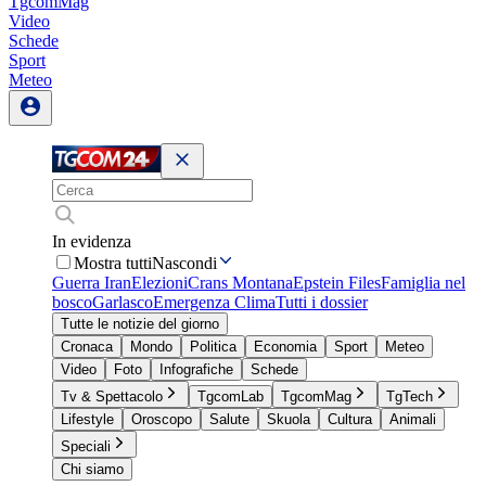
TgcomMag
Video
Schede
Sport
Meteo
In evidenza
Mostra tutti
Nascondi
Guerra Iran
Elezioni
Crans Montana
Epstein Files
Famiglia nel
bosco
Garlasco
Emergenza Clima
Tutti i dossier
Tutte le notizie del giorno
Cronaca
Mondo
Politica
Economia
Sport
Meteo
Video
Foto
Infografiche
Schede
Tv & Spettacolo
TgcomLab
TgcomMag
TgTech
Lifestyle
Oroscopo
Salute
Skuola
Cultura
Animali
Speciali
Chi siamo