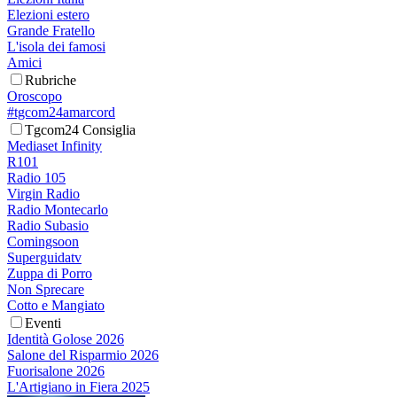
Elezioni estero
Grande Fratello
L'isola dei famosi
Amici
Rubriche
Oroscopo
#tgcom24amarcord
Tgcom24 Consiglia
Mediaset Infinity
R101
Radio 105
Virgin Radio
Radio Montecarlo
Radio Subasio
Comingsoon
Superguidatv
Zuppa di Porro
Non Sprecare
Cotto e Mangiato
Eventi
Identità Golose 2026
Salone del Risparmio 2026
Fuorisalone 2026
L'Artigiano in Fiera 2025