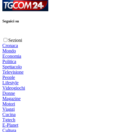
Seguici su
Sezioni
Cronaca
Mondo
Economia
Politica
Spettacolo
Televisione
People
Lifestyle
Videogiochi
Donne
Magazine
Motori
Viaggi
Cucina
Tgtech
E-Planet
Cultura