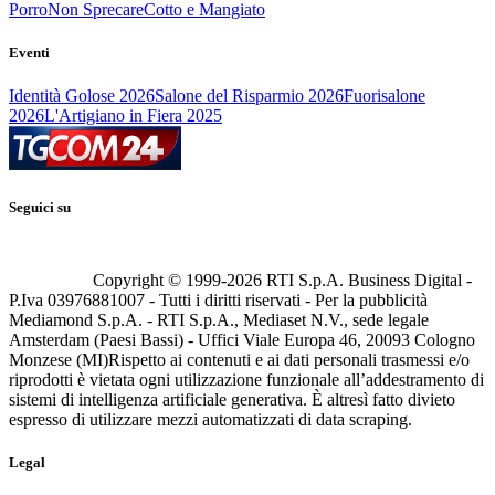
Porro
Non Sprecare
Cotto e Mangiato
Eventi
Identità Golose 2026
Salone del Risparmio 2026
Fuorisalone
2026
L'Artigiano in Fiera 2025
Seguici su
Copyright © 1999-
2026
RTI S.p.A. Business Digital -
P.Iva 03976881007 - Tutti i diritti riservati - Per la pubblicità
Mediamond S.p.A. - RTI S.p.A., Mediaset N.V., sede legale
Amsterdam (Paesi Bassi) - Uffici Viale Europa 46, 20093 Cologno
Monzese (MI)
Rispetto ai contenuti e ai dati personali trasmessi e/o
riprodotti è vietata ogni utilizzazione funzionale all’addestramento di
sistemi di intelligenza artificiale generativa. È altresì fatto divieto
espresso di utilizzare mezzi automatizzati di data scraping.
Legal