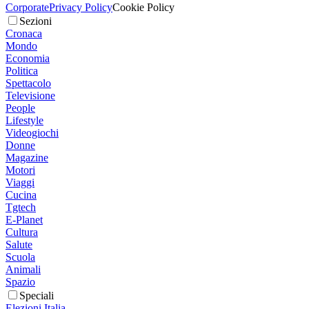
Corporate
Privacy Policy
Cookie Policy
Sezioni
Cronaca
Mondo
Economia
Politica
Spettacolo
Televisione
People
Lifestyle
Videogiochi
Donne
Magazine
Motori
Viaggi
Cucina
Tgtech
E-Planet
Cultura
Salute
Scuola
Animali
Spazio
Speciali
Elezioni Italia