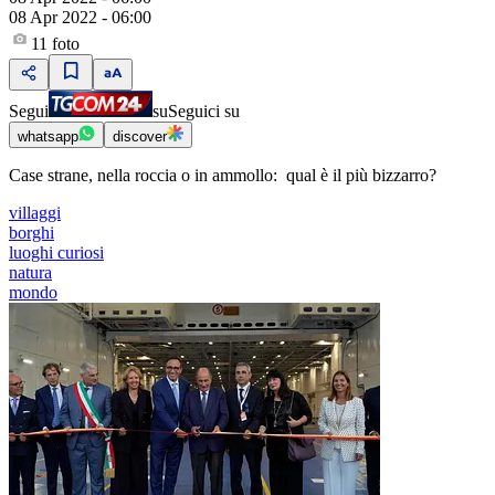
08 Apr 2022 - 06:00
11
foto
Segui
su
Seguici su
whatsapp
discover
Case strane, nella roccia o in ammollo: qual è il più bizzarro?
villaggi
borghi
luoghi curiosi
natura
mondo