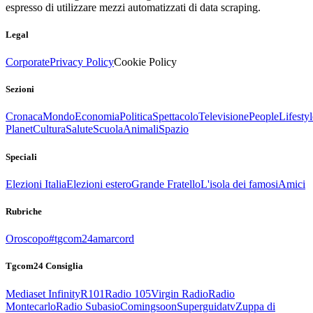
espresso di utilizzare mezzi automatizzati di data scraping.
Legal
Corporate
Privacy Policy
Cookie Policy
Sezioni
Cronaca
Mondo
Economia
Politica
Spettacolo
Televisione
People
Lifestyl
Planet
Cultura
Salute
Scuola
Animali
Spazio
Speciali
Elezioni Italia
Elezioni estero
Grande Fratello
L'isola dei famosi
Amici
Rubriche
Oroscopo
#tgcom24amarcord
Tgcom24 Consiglia
Mediaset Infinity
R101
Radio 105
Virgin Radio
Radio
Montecarlo
Radio Subasio
Comingsoon
Superguidatv
Zuppa di