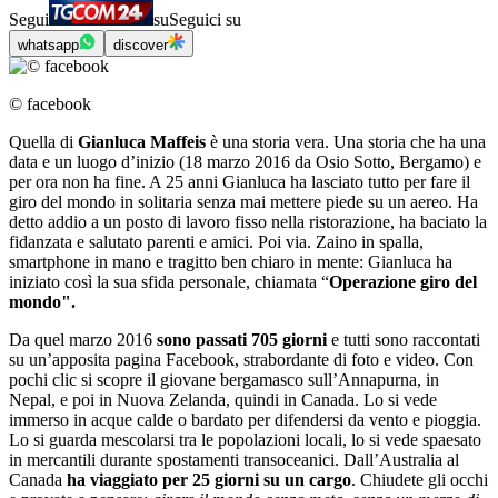
Segui
su
Seguici su
whatsapp
discover
© facebook
Quella di
Gianluca Maffeis
è una storia vera. Una storia che ha una
data e un luogo d’inizio (18 marzo 2016 da Osio Sotto, Bergamo) e
per ora non ha fine. A 25 anni Gianluca ha lasciato tutto per fare il
giro del mondo in solitaria senza mai mettere piede su un aereo. Ha
detto addio a un posto di lavoro fisso nella ristorazione, ha baciato la
fidanzata e salutato parenti e amici. Poi via. Zaino in spalla,
smartphone in mano e tragitto ben chiaro in mente: Gianluca ha
iniziato così la sua sfida personale, chiamata “
Operazione giro del
mondo".
Da quel marzo 2016
sono passati 705 giorni
e tutti sono raccontati
su un’apposita pagina Facebook, strabordante di foto e video. Con
pochi clic si scopre il giovane bergamasco sull’Annapurna, in
Nepal, e poi in Nuova Zelanda, quindi in Canada. Lo si vede
immerso in acque calde o bardato per difendersi da vento e pioggia.
Lo si guarda mescolarsi tra le popolazioni locali, lo si vede spaesato
in mercantili durante spostamenti transoceanici. Dall’Australia al
Canada
ha viaggiato per 25 giorni su un cargo
. Chiudete gli occhi