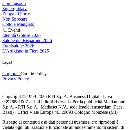
Comingsoon
Superguidatv
Zuppa di Porro
Non Sprecare
Cotto e Mangiato
Eventi
Identità Golose 2026
Salone del Risparmio 2026
Fuorisalone 2026
L'Artigiano in Fiera 2025
Legal
Corporate
Cookie Policy
Privacy Policy
Copyright © 1999-
2026
RTI S.p.A. Business Digital - P.Iva
03976881007 - Tutti i diritti riservati - Per la pubblicità Mediamond
S.p.A. - RTI S.p.A., Mediaset N.V., sede legale Amsterdam (Paesi
Bassi) - Uffici Viale Europa 46, 20093 Cologno Monzese (MI)
Rispetto ai contenuti e ai dati personali trasmessi e/o riprodotti è
vietata ogni utilizzazione funzionale all’addestramento di sistemi di