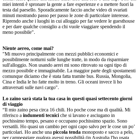
miei intenti è spronare la gente a fare esperienze e a mettere fuori la
testa dal paesello. Sporadicamente faccio anche video di svariati
minuti mostrando passo per passo le zone di particolare interesse.
Riprendo anche i luoghi in cui alloggio per far vedere le guesthouse
e per dare qualche consiglio a chi vuole viaggiare spendendo il
meno possibile".
Niente aereo, come mai?
"Mi muovo principalmente con mezzi pubblici economici e
possibilmente notturni sulle lunghe tratte, in modo da risparmiare
sull'alloggio. Non usando aerei mi sono ritrovato su ogni tipo di
mezzo possibile e immaginabile. La maggior parte degli spostamenti
comunque diciamo che è stata fatta tramite bus. Russia, Mongolia,
Cina e India le ho fatte molto in treno. Gli oceani invece li ho
attraversati sulle navi cargo".
Lo zaino sarà stata la tua casa in questi quasi settecento giorni
di viaggio
“Il mio zaino pesa circa 16 chili. Ho poche cose ma di qualità. Mi
riferisco a
indumenti tecnici
che si lavano e asciugano in
pochissimo tempo, pesano e occupano pochissimo spazio. Sono
versatili. Ho quasi un cambio per ogni capo salvo per le cose un po’
particolari. Ho anche una
piccola tenda
monoposto e sacco a pelo,
per campeggiare qualora avessi possibilità (in Australia l'ho usata