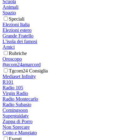
Scuola
Animali
Spazio
Speciali
Elezioni Italia
Elezioni estero
Grande Fratello
L'isola dei famosi
Amici
Rubriche
Oroscopo
#tgcom24amarcord
Tgcom24 Consiglia
Mediaset Infinity
R101
Radio 105
Virgin Radio
Radio Montecarlo
Radio Subasio
Comingsoon
Superguidatv
Zuppa di Porro
Non Sprecare
Cotto e Mangiato
Eventi