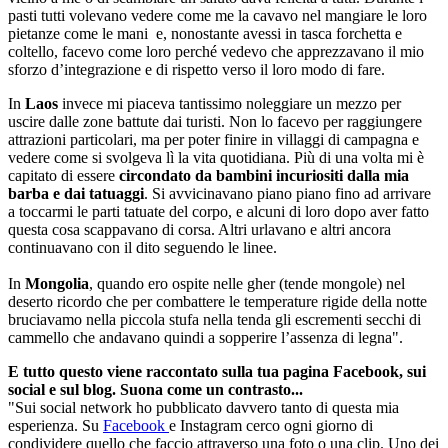
pasti tutti volevano vedere come me la cavavo nel mangiare le loro
pietanze come le mani e, nonostante avessi in tasca forchetta e
coltello, facevo come loro perché vedevo che apprezzavano il mio
sforzo d’integrazione e di rispetto verso il loro modo di fare.
In
Laos
invece mi piaceva tantissimo noleggiare un mezzo per
uscire dalle zone battute dai turisti. Non lo facevo per raggiungere
attrazioni particolari, ma per poter finire in villaggi di campagna e
vedere come si svolgeva lì la vita quotidiana. Più di una volta mi è
capitato di essere
circondato da bambini incuriositi dalla mia
barba e dai tatuaggi
. Si avvicinavano piano piano fino ad arrivare
a toccarmi le parti tatuate del corpo, e alcuni di loro dopo aver fatto
questa cosa scappavano di corsa. Altri urlavano e altri ancora
continuavano con il dito seguendo le linee.
In
Mongolia
, quando ero ospite nelle gher (tende mongole) nel
deserto ricordo che per combattere le temperature rigide della notte
bruciavamo nella piccola stufa nella tenda gli escrementi secchi di
cammello che andavano quindi a sopperire l’assenza di legna".
E tutto questo viene raccontato sulla tua pagina Facebook, sui
social e sul blog. Suona come un contrasto...
"Sui social network ho pubblicato davvero tanto di questa mia
esperienza. Su
Facebook
e Instagram cerco ogni giorno di
condividere quello che faccio attraverso una foto o una clip. Uno dei