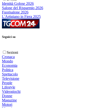
Identità Golose 2026
Salone del Risparmio 2026
Fuorisalone 2026
L'Artigiano in Fiera 2025
Seguici su
Sezioni
Cronaca
Mondo
Economia
Politica
Spettacolo
Televisione
People
Lifestyle
Videogiochi
Donne
Magazine
Motori