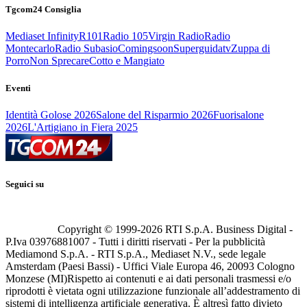
Tgcom24 Consiglia
Mediaset Infinity
R101
Radio 105
Virgin Radio
Radio
Montecarlo
Radio Subasio
Comingsoon
Superguidatv
Zuppa di
Porro
Non Sprecare
Cotto e Mangiato
Eventi
Identità Golose 2026
Salone del Risparmio 2026
Fuorisalone
2026
L'Artigiano in Fiera 2025
Seguici su
Copyright © 1999-
2026
RTI S.p.A. Business Digital -
P.Iva 03976881007 - Tutti i diritti riservati - Per la pubblicità
Mediamond S.p.A. - RTI S.p.A., Mediaset N.V., sede legale
Amsterdam (Paesi Bassi) - Uffici Viale Europa 46, 20093 Cologno
Monzese (MI)
Rispetto ai contenuti e ai dati personali trasmessi e/o
riprodotti è vietata ogni utilizzazione funzionale all’addestramento di
sistemi di intelligenza artificiale generativa. È altresì fatto divieto