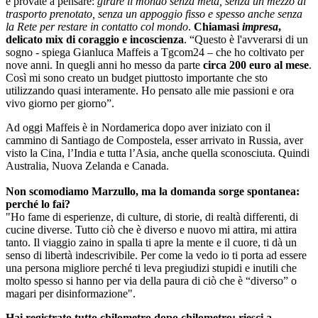
e provate a pensare:
girare il mondo senza meta, senza un mezzo di
trasporto prenotato, senza un appoggio fisso e spesso anche senza
la Rete per restare in contatto col mondo
.
Chiamasi
impresa
,
delicato mix di coraggio e incoscienza
. “Questo è l'avverarsi di un
sogno - spiega Gianluca Maffeis a Tgcom24 – che ho coltivato per
nove anni. In quegli anni ho messo da parte
circa 200 euro al mese
.
Così mi sono creato un budget piuttosto importante che sto
utilizzando quasi interamente. Ho pensato alle mie passioni e ora
vivo giorno per giorno”.
Ad oggi Maffeis è in Nordamerica dopo aver iniziato con il
cammino di Santiago de Compostela, esser arrivato in Russia, aver
visto la Cina, l’India e tutta l’Asia, anche quella sconosciuta. Quindi
Australia, Nuova Zelanda e Canada.
Non scomodiamo Marzullo, ma la domanda sorge spontanea:
perché lo fai?
"Ho fame di esperienze, di culture, di storie, di realtà differenti, di
cucine diverse. Tutto ciò che è diverso e nuovo mi attira, mi attira
tanto. Il viaggio zaino in spalla ti apre la mente e il cuore, ti dà un
senso di libertà indescrivibile. Per come la vedo io ti porta ad essere
una persona migliore perché ti leva pregiudizi stupidi e inutili che
molto spesso si hanno per via della paura di ciò che è “diverso” o
magari per disinformazione".
Hai registrato tutto chilometro dopo chilometro: riesci a