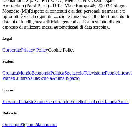
Mediamond S.p.A. - RTI S.p.A., Mediaset N.V., sede legale
Amsterdam (Paesi Bassi) - Uffici Viale Europa 46, 20093 Cologno
Monzese (MI)
Rispetto ai contenuti e ai dati personali trasmessi e/o
riprodotti è vietata ogni utilizzazione funzionale all’addestramento di
sistemi di intelligenza artificiale generativa. È altresì fatto divieto
espresso di utilizzare mezzi automatizzati di data scraping.
Legal
Corporate
Privacy Policy
Cookie Policy
Sezioni
Cronaca
Mondo
Economia
Politica
Spettacolo
Televisione
People
Lifestyl
Planet
Cultura
Salute
Scuola
Animali
Spazio
Speciali
Elezioni Italia
Elezioni estero
Grande Fratello
L'isola dei famosi
Amici
Rubriche
Oroscopo
#tgcom24amarcord