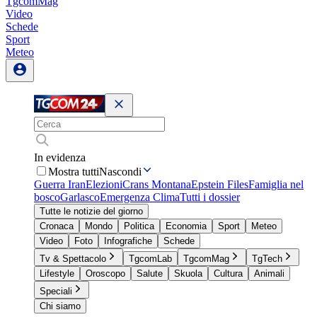
TgcomMag
Video
Schede
Sport
Meteo
In evidenza
Mostra tutti
Nascondi
Guerra Iran
Elezioni
Crans Montana
Epstein Files
Famiglia nel
bosco
Garlasco
Emergenza Clima
Tutti i dossier
Tutte le notizie del giorno
Cronaca
Mondo
Politica
Economia
Sport
Meteo
Video
Foto
Infografiche
Schede
Tv & Spettacolo
TgcomLab
TgcomMag
TgTech
Lifestyle
Oroscopo
Salute
Skuola
Cultura
Animali
Speciali
Chi siamo