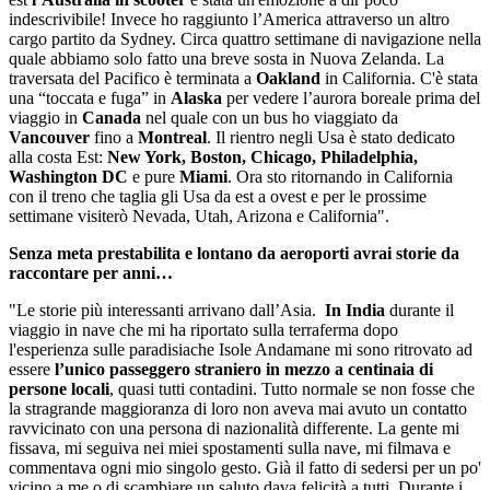
indescrivibile! Invece ho raggiunto l’America attraverso un altro
cargo partito da Sydney. Circa quattro settimane di navigazione nella
quale abbiamo solo fatto una breve sosta in Nuova Zelanda. La
traversata del Pacifico è terminata a
Oakland
in California. C'è stata
una “toccata e fuga” in
Alaska
per vedere l’aurora boreale prima del
viaggio in
Canada
nel quale con un bus ho viaggiato da
Vancouver
fino a
Montreal
. Il rientro negli Usa è stato dedicato
alla costa Est:
New York, Boston, Chicago, Philadelphia,
Washington DC
e pure
Miami
. Ora sto ritornando in California
con il treno che taglia gli Usa da est a ovest e per le prossime
settimane visiterò Nevada, Utah, Arizona e California"​.
Senza meta prestabilita e lontano da aeroporti avrai storie da
raccontare per anni…
"Le storie più interessanti arrivano dall’Asia.
In India
durante il
viaggio in nave che mi ha riportato sulla terraferma dopo
l'esperienza sulle paradisiache Isole Andamane mi sono ritrovato ad
essere
l’unico passeggero straniero in mezzo a centinaia di
persone locali
, quasi tutti contadini. Tutto normale se non fosse che
la stragrande maggioranza di loro non aveva mai avuto un contatto
ravvicinato con una persona di nazionalità differente. La gente mi
fissava, mi seguiva nei miei spostamenti sulla nave, mi filmava e
commentava ogni mio singolo gesto. Già il fatto di sedersi per un po'
vicino a me o di scambiare un saluto dava felicità a tutti. Durante i