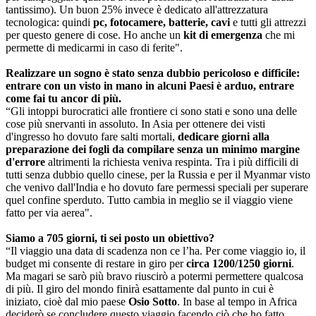
tantissimo). Un buon 25% invece è dedicato all'attrezzatura
tecnologica: quindi
pc, fotocamere, batterie, cavi
e tutti gli attrezzi
per questo genere di cose. Ho anche un
kit di emergenza
che mi
permette di medicarmi in caso di ferite".
Realizzare un sogno è stato senza dubbio pericoloso e difficile:
entrare con un visto in mano in alcuni Paesi è arduo, entrare
come fai tu ancor di più.
“Gli intoppi burocratici alle frontiere ci sono stati e sono una delle
cose più snervanti in assoluto. In Asia per ottenere dei visti
d'ingresso ho dovuto fare salti mortali,
dedicare giorni alla
preparazione dei fogli da compilare senza un minimo margine
d'errore
altrimenti la richiesta veniva respinta. Tra i più difficili di
tutti senza dubbio quello cinese, per la Russia e per il Myanmar visto
che venivo dall'India e ho dovuto fare permessi speciali per superare
quel confine sperduto. Tutto cambia in meglio se il viaggio viene
fatto per via aerea".
Siamo a 705 giorni, ti sei posto un obiettivo?
“Il viaggio una data di scadenza non ce l’ha. Per come viaggio io, il
budget mi consente di restare in giro per
circa 1200/1250 giorni
.
Ma magari se sarò più bravo riuscirò a potermi permettere qualcosa
di più. Il giro del mondo finirà esattamente dal punto in cui è
iniziato, cioè dal mio paese
Osio Sotto
. In base al tempo in Africa
deciderò se concludere questo viaggio facendo ciò che ho fatto