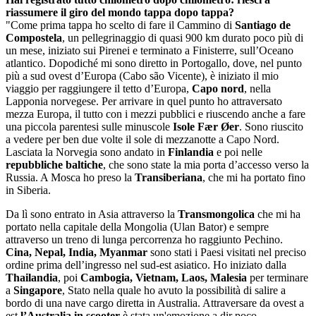
riassumere il giro del mondo tappa dopo tappa?
"Come prima tappa ho scelto di fare il Cammino di
Santiago de
Compostela
, un pellegrinaggio di quasi 900 km durato poco più di
un mese, iniziato sui Pirenei e terminato a Finisterre, sull’Oceano
atlantico. Dopodiché mi sono diretto in Portogallo, dove, nel punto
più a sud ovest d’Europa (Cabo são Vicente), è iniziato il mio
viaggio per raggiungere il tetto d’Europa,
Capo nord
, nella
Lapponia norvegese. Per arrivare in quel punto ho attraversato
mezza Europa, il tutto con i mezzi pubblici e riuscendo anche a fare
una piccola parentesi sulle minuscole
Isole Fær Øer
. Sono riuscito
a vedere per ben due volte il sole di mezzanotte a Capo Nord.
Lasciata la Norvegia sono andato in
Finlandia
e poi nelle
repubbliche baltiche
, che sono state la mia porta d’accesso verso la
Russia. A Mosca ho preso la
Transiberiana
, che mi ha portato fino
in Siberia.
Da lì sono entrato in Asia attraverso la
Transmongolica
che mi ha
portato nella capitale della Mongolia (Ulan Bator) e sempre
attraverso un treno di lunga percorrenza ho raggiunto Pechino.
Cina, Nepal, India, Myanmar
sono stati i Paesi visitati nel preciso
ordine prima dell’ingresso nel sud-est asiatico. Ho iniziato dalla
Thailandia
, poi
Cambogia, Vietnam, Laos, Malesia
per terminare
a
Singapore
, Stato nella quale ho avuto la possibilità di salire a
bordo di una nave cargo diretta in Australia. Attraversare da ovest a
est
l’Australia in scooter
è stata un'emozione a dir poco