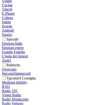
Viaggi
Cucina
Tgtech
E-Planet
Cultura
Salute
Scuola
Animali
Spazio
Speciali
Elezioni Italia
Elezioni estero
Grande Fratello
L'isola dei famosi
Amici
Rubriche
Oroscopo
#tgcom24amarcord
Tgcom24 Consiglia
Mediaset Infinity
R101
Radio 105
Virgin Radio
Radio Montecarlo
Radio Subasio