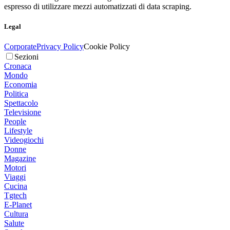
espresso di utilizzare mezzi automatizzati di data scraping.
Legal
Corporate
Privacy Policy
Cookie Policy
Sezioni
Cronaca
Mondo
Economia
Politica
Spettacolo
Televisione
People
Lifestyle
Videogiochi
Donne
Magazine
Motori
Viaggi
Cucina
Tgtech
E-Planet
Cultura
Salute