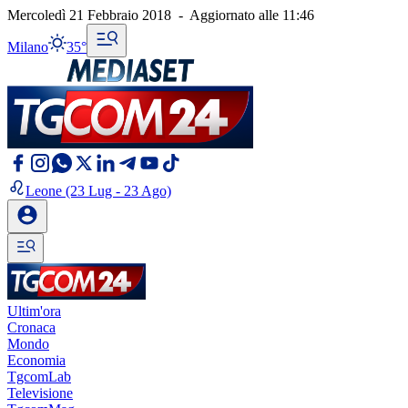
Mercoledì 21 Febbraio 2018
-
Aggiornato alle
11:46
Milano
35°
Leone
(23 Lug - 23 Ago)
Ultim'ora
Cronaca
Mondo
Economia
TgcomLab
Televisione