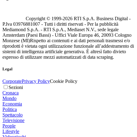
Copyright © 1999-
2026
RTI S.p.A. Business Digital -
P.Iva 03976881007 - Tutti i diritti riservati - Per la pubblicità
Mediamond S.p.A. - RTI S.p.A., Mediaset N.V., sede legale
Amsterdam (Paesi Bassi) - Uffici Viale Europa 46, 20093 Cologno
Monzese (MI)
Rispetto ai contenuti e ai dati personali trasmessi e/o
riprodotti è vietata ogni utilizzazione funzionale all’addestramento di
sistemi di intelligenza artificiale generativa. È altresì fatto divieto
espresso di utilizzare mezzi automatizzati di data scraping.
Legal
Corporate
Privacy Policy
Cookie Policy
Sezioni
Cronaca
Mondo
Economia
Politica
Spettacolo
Televisione
People
Lifestyle
Videogiochi