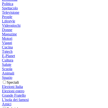
Politica
Spettacolo
Televisione
People
Lifestyle
Videogiochi
Donne
Magazine
Motori
Viaggi
Cucina
Tgtech
E-Planet
Cultura
Salute
Scuola
Animali
Spazio
Speciali
Elezioni Italia
Elezioni estero
Grande Fratello
L'isola dei famosi
Amici