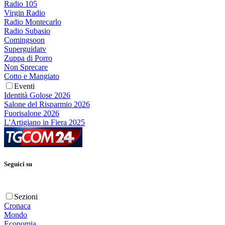
Radio 105
Virgin Radio
Radio Montecarlo
Radio Subasio
Comingsoon
Superguidatv
Zuppa di Porro
Non Sprecare
Cotto e Mangiato
Eventi
Identità Golose 2026
Salone del Risparmio 2026
Fuorisalone 2026
L'Artigiano in Fiera 2025
Seguici su
Sezioni
Cronaca
Mondo
Economia