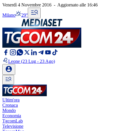
Venerdì 4 Novembre 2016
-
Aggiornato alle
16:46
Milano
29°
Leone
(23 Lug - 23 Ago)
Ultim'ora
Cronaca
Mondo
Economia
TgcomLab
Televisione