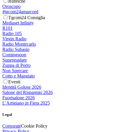
Rubriche
Oroscopo
#tgcom24amarcord
Tgcom24 Consiglia
Mediaset Infinity
R101
Radio 105
Virgin Radio
Radio Montecarlo
Radio Subasio
Comingsoon
Superguidatv
Zuppa di Porro
Non Sprecare
Cotto e Mangiato
Eventi
Identità Golose 2026
Salone del Risparmio 2026
Fuorisalone 2026
L'Artigiano in Fiera 2025
Legal
Corporate
Cookie Policy
Privacy Policy