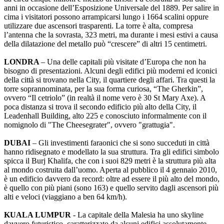
anni in occasione dell’Esposizione Universale del 1889. Per salire in
cima i visitatori possono arrampicarsi lungo i 1664 scalini oppure
utilizzare due ascensori trasparenti. La torre è alta, compresa
l’antenna che la sovrasta, 323 metri, ma durante i mesi estivi a causa
della dilatazione del metallo può “crescere” di altri 15 centimetri.
LONDRA
– Una delle capitali più visitate d’Europa che non ha
bisogno di presentazioni. Alcuni degli edifici più moderni ed iconici
della città si trovano nella City, il quartiere degli affari. Tra questi la
torre soprannominata, per la sua forma curiosa, “The Gherkin”,
ovvero “Il cetriolo” (in realtà il nome vero è 30 St Mary Axe). A
poca distanza si trova il secondo edificio più alto della City, il
Leadenhall Building, alto 225 e conosciuto informalmente con il
nomignolo di "The Cheesegrater", ovvero "grattugia".
DUBAI
– Gli investimenti faraonici che si sono succeduti in città
hanno ridisegnato e modellato la sua struttura. Tra gli edifici simbolo
spicca il Burj Khalifa, che con i suoi 829 metri è la struttura più alta
al mondo costruita dall’uomo. Aperta al pubblico il 4 gennaio 2010,
è un edificio davvero da record: oltre ad essere il più alto del mondo,
è quello con più piani (sono 163) e quello servito dagli ascensori più
alti e veloci (viaggiano a ben 64 km/h).
KUALA LUMPUR
- La capitale della Malesia ha uno skyline
davvero futuristico, caratterizzato da alcuni edifici assolutamente