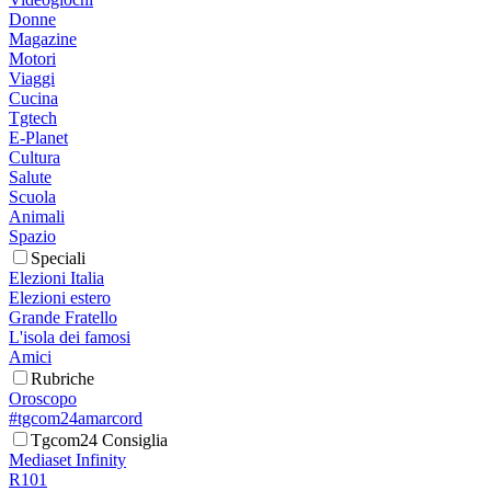
Donne
Magazine
Motori
Viaggi
Cucina
Tgtech
E-Planet
Cultura
Salute
Scuola
Animali
Spazio
Speciali
Elezioni Italia
Elezioni estero
Grande Fratello
L'isola dei famosi
Amici
Rubriche
Oroscopo
#tgcom24amarcord
Tgcom24 Consiglia
Mediaset Infinity
R101