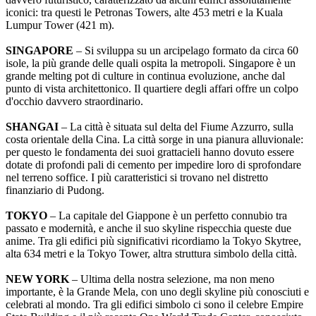
iconici: tra questi le Petronas Towers, alte 453 metri e la Kuala
Lumpur Tower (421 m).
SINGAPORE
– Si sviluppa su un arcipelago formato da circa 60
isole, la più grande delle quali ospita la metropoli. Singapore è un
grande melting pot di culture in continua evoluzione, anche dal
punto di vista architettonico. Il quartiere degli affari offre un colpo
d'occhio davvero straordinario.
SHANGAI
– La città è situata sul delta del Fiume Azzurro, sulla
costa orientale della Cina. La città sorge in una pianura alluvionale:
per questo le fondamenta dei suoi grattacieli hanno dovuto essere
dotate di profondi pali di cemento per impedire loro di sprofondare
nel terreno soffice. I più caratteristici si trovano nel distretto
finanziario di Pudong.
TOKYO
– La capitale del Giappone è un perfetto connubio tra
passato e modernità, e anche il suo skyline rispecchia queste due
anime. Tra gli edifici più significativi ricordiamo la Tokyo Skytree,
alta 634 metri e la Tokyo Tower, altra struttura simbolo della città.
NEW YORK
– Ultima della nostra selezione, ma non meno
importante, è la Grande Mela, con uno degli skyline più conosciuti e
celebrati al mondo. Tra gli edifici simbolo ci sono il celebre Empire