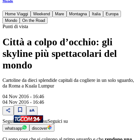
Mondo
Home Viaggi
Weekend
Mare
Montagna
Italia
Europa
Mondo
On the Road
Punti di vista
Città a colpo d’occhio: gli
skyline più spettacolari del
mondo
Cartoline da dieci splendide capitali da cogliere in un solo sguardo,
da Roma a Kuala Lumpur
04 Nov 2016 - 16:46
04 Nov 2016 - 16:46
Segui
su
Seguici su
whatsapp
discover
Ci sono cose che si colgono al primo sguardo e che
rendono una