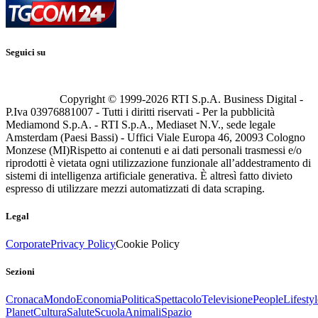
Seguici su
Copyright © 1999-
2026
RTI S.p.A. Business Digital -
P.Iva 03976881007 - Tutti i diritti riservati - Per la pubblicità
Mediamond S.p.A. - RTI S.p.A., Mediaset N.V., sede legale
Amsterdam (Paesi Bassi) - Uffici Viale Europa 46, 20093 Cologno
Monzese (MI)
Rispetto ai contenuti e ai dati personali trasmessi e/o
riprodotti è vietata ogni utilizzazione funzionale all’addestramento di
sistemi di intelligenza artificiale generativa. È altresì fatto divieto
espresso di utilizzare mezzi automatizzati di data scraping.
Legal
Corporate
Privacy Policy
Cookie Policy
Sezioni
Cronaca
Mondo
Economia
Politica
Spettacolo
Televisione
People
Lifestyl
Planet
Cultura
Salute
Scuola
Animali
Spazio