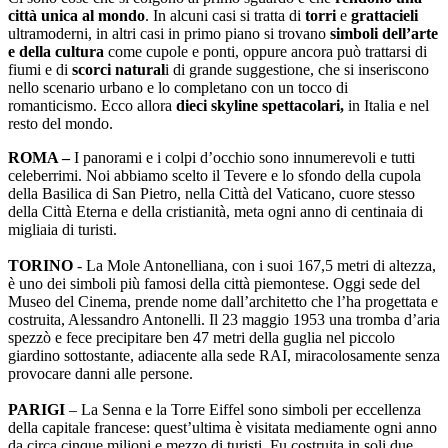
città unica al mondo
. In alcuni casi si tratta di
torri
e
grattacieli
ultramoderni, in altri casi in primo piano si trovano
simboli dell’arte
e della cultura
come cupole e ponti, oppure ancora può trattarsi di
fiumi e di
scorci natural
i di grande suggestione, che si inseriscono
nello scenario urbano e lo completano con un tocco di
romanticismo. Ecco allora
dieci skyline spettacolari,
in Italia e nel
resto del mondo.
ROMA –
I panorami e i colpi d’occhio sono innumerevoli e tutti
celeberrimi. Noi abbiamo scelto il Tevere e lo sfondo della cupola
della Basilica di San Pietro, nella Città del Vaticano, cuore stesso
della Città Eterna e della cristianità, meta ogni anno di centinaia di
migliaia di turisti.
TORINO
- La Mole Antonelliana, con i suoi 167,5 metri di altezza,
è uno dei simboli più famosi della città piemontese. Oggi sede del
Museo del Cinema, prende nome dall’architetto che l’ha progettata e
costruita, Alessandro Antonelli. Il 23 maggio 1953 una tromba d’aria
spezzò e fece precipitare ben 47 metri della guglia nel piccolo
giardino sottostante, adiacente alla sede RAI, miracolosamente senza
provocare danni alle persone.
PARIGI
– La Senna e la Torre Eiffel sono simboli per eccellenza
della capitale francese: quest’ultima è visitata mediamente ogni anno
da circa cinque milioni e mezzo di turisti. Fu costruita in soli due