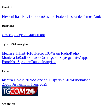
Speciali
Elezioni Italia
Elezioni estero
Grande Fratello
L'isola dei famosi
Amici
Rubriche
Oroscopo
#tgcom24amarcord
Tgcom24 Consiglia
Mediaset Infinity
R101
Radio 105
Virgin Radio
Radio
Montecarlo
Radio Subasio
Comingsoon
Superguidatv
Zuppa di
Porro
Non Sprecare
Cotto e Mangiato
Eventi
Identità Golose 2026
Salone del Risparmio 2026
Fuorisalone
2026
L'Artigiano in Fiera 2025
Seguici su