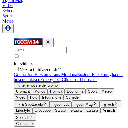
TgcomMag
Video
Schede
Sport
Meteo
In evidenza
Mostra tutti
Nascondi
Guerra Iran
Elezioni
Crans Montana
Epstein Files
Famiglia nel
bosco
Garlasco
Emergenza Clima
Tutti i dossier
Tutte le notizie del giorno
Cronaca
Mondo
Politica
Economia
Sport
Meteo
Video
Foto
Infografiche
Schede
Tv & Spettacolo
TgcomLab
TgcomMag
TgTech
Lifestyle
Oroscopo
Salute
Skuola
Cultura
Animali
Speciali
Chi siamo