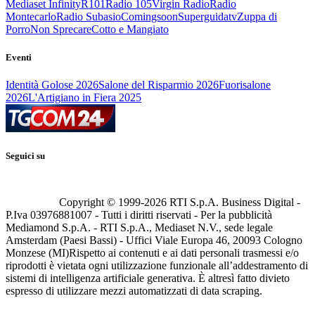
Mediaset Infinity
R101
Radio 105
Virgin Radio
Radio
Montecarlo
Radio Subasio
Comingsoon
Superguidatv
Zuppa di
Porro
Non Sprecare
Cotto e Mangiato
Eventi
Identità Golose 2026
Salone del Risparmio 2026
Fuorisalone
2026
L'Artigiano in Fiera 2025
Seguici su
Copyright © 1999-
2026
RTI S.p.A. Business Digital -
P.Iva 03976881007 - Tutti i diritti riservati - Per la pubblicità
Mediamond S.p.A. - RTI S.p.A., Mediaset N.V., sede legale
Amsterdam (Paesi Bassi) - Uffici Viale Europa 46, 20093 Cologno
Monzese (MI)
Rispetto ai contenuti e ai dati personali trasmessi e/o
riprodotti è vietata ogni utilizzazione funzionale all’addestramento di
sistemi di intelligenza artificiale generativa. È altresì fatto divieto
espresso di utilizzare mezzi automatizzati di data scraping.