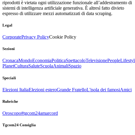
riprodotti è vietata ogni utilizzazione funzionale all’addestramento di
sistemi di intelligenza artificiale generativa. È altresì fatto divieto
espresso di utilizzare mezzi automatizzati di data scraping.
Legal
Corporate
Privacy Policy
Cookie Policy
Sezioni
Cronaca
Mondo
Economia
Politica
Spettacolo
Televisione
People
Lifestyl
Planet
Cultura
Salute
Scuola
Animali
Spazio
Speciali
Elezioni Italia
Elezioni estero
Grande Fratello
L'isola dei famosi
Amici
Rubriche
Oroscopo
#tgcom24amarcord
Tgcom24 Consiglia