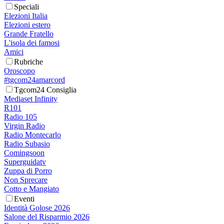
Speciali
Elezioni Italia
Elezioni estero
Grande Fratello
L'isola dei famosi
Amici
Rubriche
Oroscopo
#tgcom24amarcord
Tgcom24 Consiglia
Mediaset Infinity
R101
Radio 105
Virgin Radio
Radio Montecarlo
Radio Subasio
Comingsoon
Superguidatv
Zuppa di Porro
Non Sprecare
Cotto e Mangiato
Eventi
Identità Golose 2026
Salone del Risparmio 2026