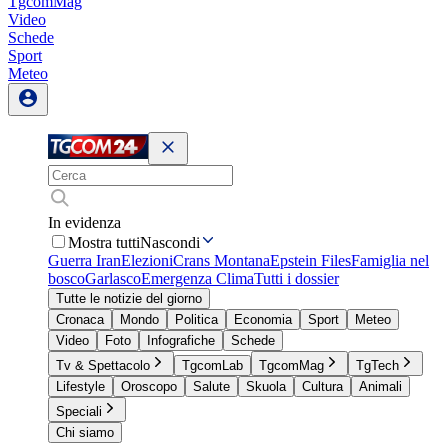
TgcomMag
Video
Schede
Sport
Meteo
In evidenza
Mostra tutti
Nascondi
Guerra Iran
Elezioni
Crans Montana
Epstein Files
Famiglia nel
bosco
Garlasco
Emergenza Clima
Tutti i dossier
Tutte le notizie del giorno
Cronaca
Mondo
Politica
Economia
Sport
Meteo
Video
Foto
Infografiche
Schede
Tv & Spettacolo
TgcomLab
TgcomMag
TgTech
Lifestyle
Oroscopo
Salute
Skuola
Cultura
Animali
Speciali
Chi siamo