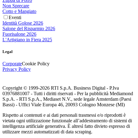
Zuppa di Porro
Non Sprecare
Cotto e Mangiato
Eventi
Identità Golose 2026
Salone del Risparmio 2026
Fuorisalone 2026
L'Artigiano in Fiera 2025
Legal
Corporate
Cookie Policy
Privacy Policy
Copyright © 1999-
2026
RTI S.p.A. Business Digital - P.Iva
03976881007 - Tutti i diritti riservati - Per la pubblicità Mediamond
S.p.A. - RTI S.p.A., Mediaset N.V., sede legale Amsterdam (Paesi
Bassi) - Uffici Viale Europa 46, 20093 Cologno Monzese (MI)
Rispetto ai contenuti e ai dati personali trasmessi e/o riprodotti è
vietata ogni utilizzazione funzionale all’addestramento di sistemi di
intelligenza artificiale generativa. È altresì fatto divieto espresso di
utilizzare mezzi automatizzati di data scraping.