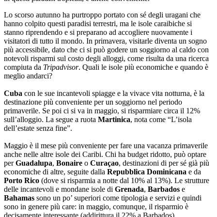
Lo scorso autunno ha purtroppo portato con sé degli uragani che
hanno colpito questi paradisi terrestri, ma le isole caraibiche si
stanno riprendendo e si preparano ad accogliere nuovamente i
visitatori di tutto il mondo. In primavera, visitarle diventa un sogno
più accessibile, dato che ci si può godere un soggiorno al caldo con
notevoli risparmi sul costo degli alloggi, come risulta da una ricerca
compiuta da
Tripadvisor
. Quali le isole più economiche e quando è
meglio andarci?
Cuba
con le sue incantevoli spiagge e la vivace vita notturna, è la
destinazione più conveniente per un soggiorno nel periodo
primaverile. Se poi ci si va in maggio, si risparmiare circa il 12%
sull’alloggio. La segue a ruota
Martinica
, nota come “L’isola
dell’estate senza fine”.
Maggio è il mese più conveniente per fare una vacanza primaverile
anche nelle altre isole dei Caribi. Chi ha budget ridotto, può optare
per
Guadalupa
,
Bonaire
o
Curaçao
, destinazioni di per sé già più
economiche di altre, seguite dalla
Repubblica Dominicana
e da
Porto Rico
(dove si risparmia a notte dal 10% al 13%). Le strutture
delle incantevoli e mondane isole di
Grenada
,
Barbados
e
Bahamas
sono un po’ superiori come tipologia e servizi e quindi
sono in genere più care: in maggio, comunque, il risparmio è
decisamente interessante (addirittura il 22% a Barbados).