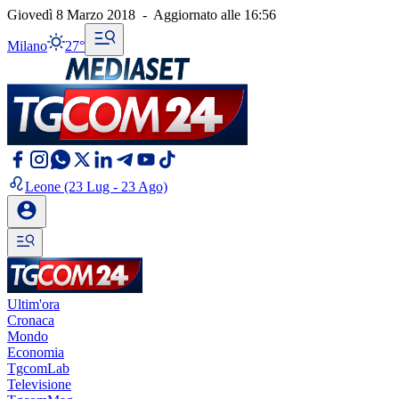
Giovedì 8 Marzo 2018
-
Aggiornato alle
16:56
Milano
27°
Leone
(23 Lug - 23 Ago)
Ultim'ora
Cronaca
Mondo
Economia
TgcomLab
Televisione