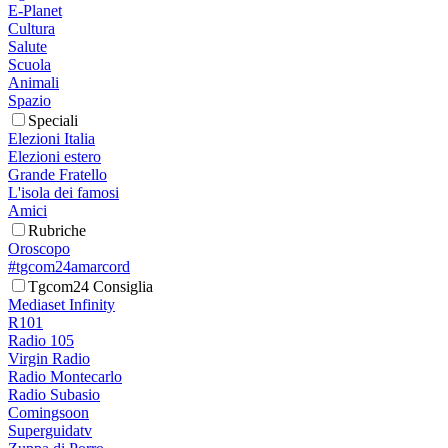
E-Planet
Cultura
Salute
Scuola
Animali
Spazio
Speciali
Elezioni Italia
Elezioni estero
Grande Fratello
L'isola dei famosi
Amici
Rubriche
Oroscopo
#tgcom24amarcord
Tgcom24 Consiglia
Mediaset Infinity
R101
Radio 105
Virgin Radio
Radio Montecarlo
Radio Subasio
Comingsoon
Superguidatv