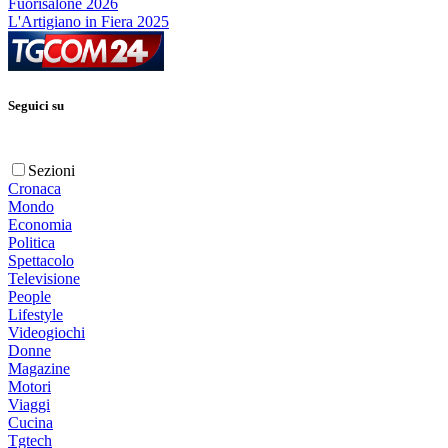
Fuorisalone 2026
L'Artigiano in Fiera 2025
Seguici su
Sezioni
Cronaca
Mondo
Economia
Politica
Spettacolo
Televisione
People
Lifestyle
Videogiochi
Donne
Magazine
Motori
Viaggi
Cucina
Tgtech