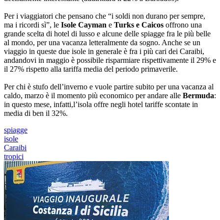
Per i viaggiatori che pensano che “i soldi non durano per sempre,
ma i ricordi sì”, le
Isole Cayman
e
Turks e Caicos
offrono una
grande scelta di hotel di lusso e alcune delle spiagge fra le più belle
al mondo, per una vacanza letteralmente da sogno. Anche se un
viaggio in queste due isole in generale è fra i più cari dei Caraibi,
andandovi in maggio è possibile risparmiare rispettivamente il 29% e
il 27% rispetto alla tariffa media del periodo primaverile.
Per chi è stufo dell’inverno e vuole partire subito per una vacanza al
caldo, marzo è il momento più economico per andare alle
Bermuda
:
in questo mese, infatti,l’isola offre negli hotel tariffe scontate in
media di ben il 32%.
spiagge
isole
Caraibi
tropici