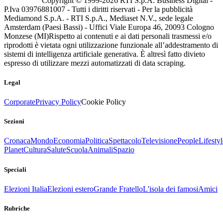
Copyright © 1999-
2026
RTI S.p.A. Business Digital -
P.Iva 03976881007 - Tutti i diritti riservati - Per la pubblicità
Mediamond S.p.A. - RTI S.p.A., Mediaset N.V., sede legale
Amsterdam (Paesi Bassi) - Uffici Viale Europa 46, 20093 Cologno
Monzese (MI)
Rispetto ai contenuti e ai dati personali trasmessi e/o
riprodotti è vietata ogni utilizzazione funzionale all’addestramento di
sistemi di intelligenza artificiale generativa. È altresì fatto divieto
espresso di utilizzare mezzi automatizzati di data scraping.
Legal
Corporate
Privacy Policy
Cookie Policy
Sezioni
Cronaca
Mondo
Economia
Politica
Spettacolo
Televisione
People
Lifestyl
Planet
Cultura
Salute
Scuola
Animali
Spazio
Speciali
Elezioni Italia
Elezioni estero
Grande Fratello
L'isola dei famosi
Amici
Rubriche