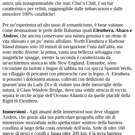
unico, più instagrammabile che mai: Chat’n Chill, è un bar
caratteristico per velisti, raggiungibile dalle imbarcazioni e dalle
atmosfere 100% caraibiche!
Per un’esperienza ad alto tasso di romanticismo, è bene valutare
come destinazione le perle delle Bahamas quali
Eleuthera, Abaco e
Andros
, che ancora conservano una natura genuina e un ritmo di
vita rilassato e un po’ meno affollato. North Eleuthera e Harbour
Island distano solo 10 minuti di navigazione l’una dall’altra, ma
sono molto diverse: la prima, vanta una bellezza selvaggia con
magnifiche spiagge, mentre la seconda è caratterizzata da
un'architettura storica in stile New England. Entrambe, sono
circondate da isolotti e lingue di sabbia, tra cui spicca Spanish Wells,
un villaggio di pescatori con pittoresche case in legno. A Eleuthera
si possono i dolcissimi ananas, coltivati con dedizione da
quarant’anni da Lady Di e di visitare una delle meraviglie della
natura, il Glass Window Bridge, dove una sottile striscia di roccia
separa le ricche acque dell’Oceano Atlantico da quelle placide della
Bight di Eleuthera.
Immersioni -
Agli amanti delle immersioni non deve sfuggire
Andros, che grazie alla sua particolare geografia offre siti di
immersione mozzafiato nello spettacolare sentiero della barriera
corallina al largo della costa orientale dell'isola. Sede di oltre 160
specie di pesci e coralli e lunga oltre 300 km, è la terza barriera