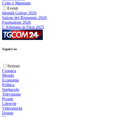
Cotto e Mangiato
Eventi
Identità Golose 2026
Salone del Risparmio 2026
Fuorisalone 2026
L'Artigiano in Fiera 2025
Seguici su
Sezioni
Cronaca
Mondo
Economia
Politica
Spettacolo
Televisione
People
Lifestyle
Videogiochi
Donne