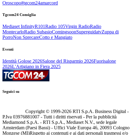
Oroscopo
#tgcom24amarcord
Tgcom24 Consiglia
Mediaset Infinity
R101
Radio 105
Virgin Radio
Radio
Montecarlo
Radio Subasio
Comingsoon
Superguidatv
Zuppa di
Porro
Non Sprecare
Cotto e Mangiato
Eventi
Identità Golose 2026
Salone del Risparmio 2026
Fuorisalone
2026
L'Artigiano in Fiera 2025
Seguici su
Copyright © 1999-
2026
RTI S.p.A. Business Digital -
P.Iva 03976881007 - Tutti i diritti riservati - Per la pubblicità
Mediamond S.p.A. - RTI S.p.A., Mediaset N.V., sede legale
Amsterdam (Paesi Bassi) - Uffici Viale Europa 46, 20093 Cologno
Monzese (MI)
Rispetto ai contenuti e ai dati personali trasmessi e/o