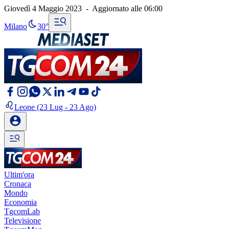
Giovedì 4 Maggio 2023
-
Aggiornato alle
06:00
Milano
30°
Leone
(23 Lug - 23 Ago)
Ultim'ora
Cronaca
Mondo
Economia
TgcomLab
Televisione