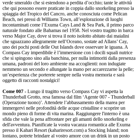
verde smeraldo che si estendono a perdita d’occhio; tante le attività
che qui possono essere praticate in coppia dallo snorkeling presso la
spiaggia del Tropico del Cancro, anche conosciuta come Pelican
Beach, nei pressi di Williams Town, all’esplorazione di luoghi
incontaminati come l’Exuma Cays Land & Sea Park, il primo parco
naturale fondato alle Bahamas nel 1958. Nel vostro tragitto in barca
verso Major Cay, dove si trova il noto isolotto abitato dai maialini
che sguazzano allegramente nell’Oceano, sostate ad Allans’ Cay,
uno dei pochi posti delle Out Islands dove osservare le iguana. A
Compass Cay imperdibile è l’immersione con i docili squali nutrice
che si spingono sino alla banchina, per nulla intimoriti dalla presenza
umana, padroni del loro ambiente ma accoglienti: non indugiate
nemmeno un secondo e allungate la mano per accarezzarne la pelle;
un’esperienza che porterete sempre nella vostra memoria e sarà
oggetto di racconti nostalgici!
Come 007 -
Lungo il tragitto verso Compass Cay vi aspetta la
Thunderball Grotto, resa famosa dal film ‘Agente 007 - Thunderball
(Operazione tuono)’. Attendete l’abbassamento della marea per
immergervi nelle profondità delle acque cristalline e scoprire un
mondo pieno di forme di vita marina. Raggiungere l'interno è una
sfida che vale la pena affrontare per gli amanti dello snorkeling e
dell'avventura. Pianificate la vostra vacanza romantica alle Exuma
presso il Kahari Resort (kahariresort.com) a Stocking Island; non
lontano, potrete brindare al vostro amore con un drink in un posto