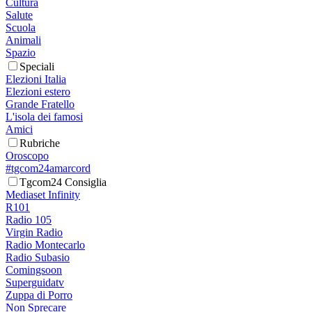
Cultura
Salute
Scuola
Animali
Spazio
Speciali
Elezioni Italia
Elezioni estero
Grande Fratello
L'isola dei famosi
Amici
Rubriche
Oroscopo
#tgcom24amarcord
Tgcom24 Consiglia
Mediaset Infinity
R101
Radio 105
Virgin Radio
Radio Montecarlo
Radio Subasio
Comingsoon
Superguidatv
Zuppa di Porro
Non Sprecare