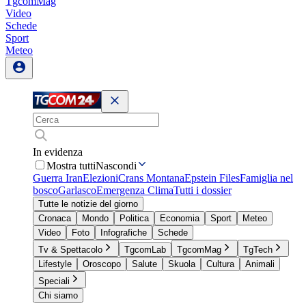
TgcomMag
Video
Schede
Sport
Meteo
In evidenza
Mostra tutti
Nascondi
Guerra Iran
Elezioni
Crans Montana
Epstein Files
Famiglia nel
bosco
Garlasco
Emergenza Clima
Tutti i dossier
Tutte le notizie del giorno
Cronaca
Mondo
Politica
Economia
Sport
Meteo
Video
Foto
Infografiche
Schede
Tv & Spettacolo
TgcomLab
TgcomMag
TgTech
Lifestyle
Oroscopo
Salute
Skuola
Cultura
Animali
Speciali
Chi siamo