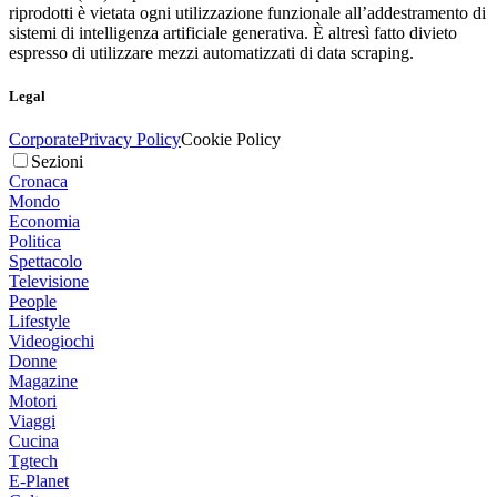
riprodotti è vietata ogni utilizzazione funzionale all’addestramento di
sistemi di intelligenza artificiale generativa. È altresì fatto divieto
espresso di utilizzare mezzi automatizzati di data scraping.
Legal
Corporate
Privacy Policy
Cookie Policy
Sezioni
Cronaca
Mondo
Economia
Politica
Spettacolo
Televisione
People
Lifestyle
Videogiochi
Donne
Magazine
Motori
Viaggi
Cucina
Tgtech
E-Planet