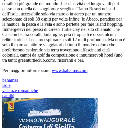
corallina più grande del mondo. L’esclusività del luogo va di pari
passo con quella del soggiorno: scegliete Tiamo Resort nel sud
dell’isola, accessibile solo via mare o in aereo per un numero
selezionato di soli 38 ospiti per volta Infine, le Abaco, paradiso per
la nautica, la pesca e la vela e sono perfette per fare island hopping.
Immergetevi nei pressi di Green Turtle Cay nel sito chiamato The
Catacombs: tra coralli, tartarughe, pesci tropicali e razze, alcuni
relitti storici si lasciano esplorare a soli 12 m di profondità. Ma non è
solo il mare ad attirare viaggiatori da tutto il mondo: coloro che
preferiscono esplorarle via terra troveranno affascinanti città
coloniali, campi da golf da competizione e innumerevoli hotel (uno
tra tanti: greenturtleclub.com), ristoranti e bar.
Per maggiori informazioni:
www.bahamas.com
bahamas
isole
vacanze romantiche
caraibi