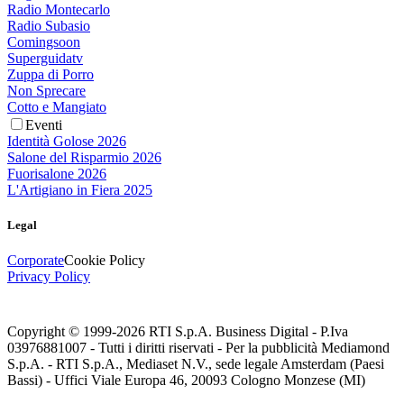
Radio Montecarlo
Radio Subasio
Comingsoon
Superguidatv
Zuppa di Porro
Non Sprecare
Cotto e Mangiato
Eventi
Identità Golose 2026
Salone del Risparmio 2026
Fuorisalone 2026
L'Artigiano in Fiera 2025
Legal
Corporate
Cookie Policy
Privacy Policy
Copyright © 1999-
2026
RTI S.p.A. Business Digital - P.Iva
03976881007 - Tutti i diritti riservati - Per la pubblicità Mediamond
S.p.A. - RTI S.p.A., Mediaset N.V., sede legale Amsterdam (Paesi
Bassi) - Uffici Viale Europa 46, 20093 Cologno Monzese (MI)