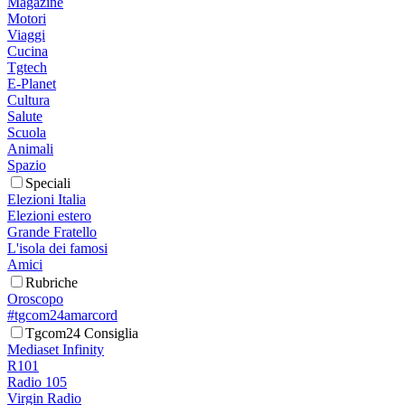
Magazine
Motori
Viaggi
Cucina
Tgtech
E-Planet
Cultura
Salute
Scuola
Animali
Spazio
Speciali
Elezioni Italia
Elezioni estero
Grande Fratello
L'isola dei famosi
Amici
Rubriche
Oroscopo
#tgcom24amarcord
Tgcom24 Consiglia
Mediaset Infinity
R101
Radio 105
Virgin Radio