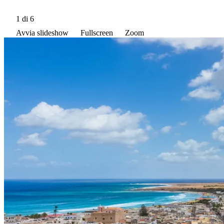
1
di 6
Avvia slideshow
Fullscreen
Zoom