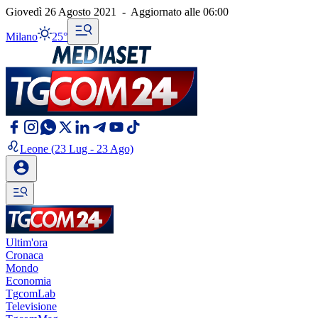
Giovedì 26 Agosto 2021
-
Aggiornato alle
06:00
Milano
25°
Leone
(23 Lug - 23 Ago)
Ultim'ora
Cronaca
Mondo
Economia
TgcomLab
Televisione