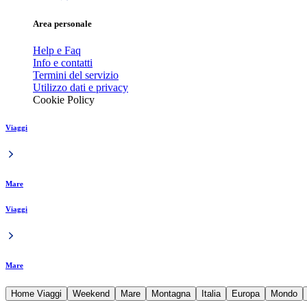
Area personale
Help e Faq
Info e contatti
Termini del servizio
Utilizzo dati e privacy
Cookie Policy
Viaggi
Mare
Viaggi
Mare
Home Viaggi
Weekend
Mare
Montagna
Italia
Europa
Mondo