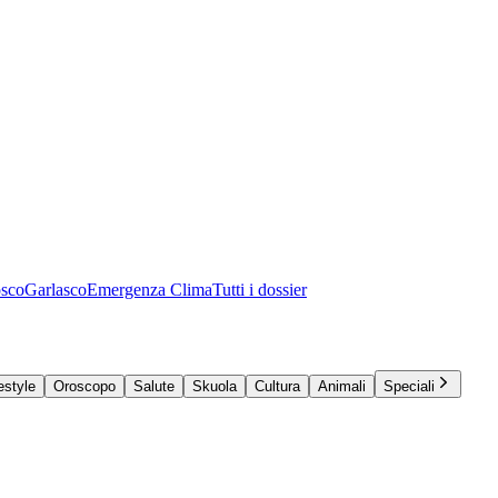
osco
Garlasco
Emergenza Clima
Tutti i dossier
estyle
Oroscopo
Salute
Skuola
Cultura
Animali
Speciali