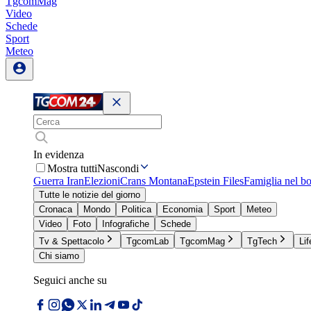
TgcomMag
Video
Schede
Sport
Meteo
In evidenza
Mostra tutti
Nascondi
Guerra Iran
Elezioni
Crans Montana
Epstein Files
Famiglia nel b
Tutte le notizie del giorno
Cronaca
Mondo
Politica
Economia
Sport
Meteo
Video
Foto
Infografiche
Schede
Tv & Spettacolo
TgcomLab
TgcomMag
TgTech
Lif
Chi siamo
Seguici anche su