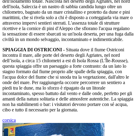
dell'isolamento totale. Nascosta nel deserto degli Agriates, nel nord
dell'isola, Saleccia è un nastro di sabbia candida lungo oltre un
chilometro, bagnato da un mare cristallino e protetto da dune e pini
marittimi, che si rivela solo a chi è disposto a corteggiarla via mare o
attraverso impervi sentieri sterrati. L'assenza totale di strutture
ricettive e la cornice di pini d'Aleppo che sfiorano l'acqua regalano
la sensazione di essere sbarcati su un'isola deserta, per una fuga dalla
civiltà in un mondo selvaggio, incontaminato e indimenticabile.
SPIAGGIA DI OSTRICONI -
Situata dove il fiume Ostriconi
incontra il mare, alle porte del deserto degli Agriates, nel nord
dell’isola, a circa 15 chilometri a est di Isola Rossa (L'Île-Rousse),
questa spiaggia offre un paesaggio a forte contrasto: da un lato lo
stagno formato dal fiume proprio alle spalle della spiaggia, con
l'acqua dolce del fiume che si snoda tra la vegetazione, dall'altro le
onde del mare. Per raggiungerla occorre percorrere un sentiero a
piedi tra le dune, ma lo sforzo è ripagato da un litorale
incontaminato, spesso battuto dal vento e dalle onde, perfetto per gli
amanti della natura solitaria e delle atmosfere autentiche. La spiaggia
non ha stabilimenti o bar: i visitatori devono portare con sé acqua,
cibo e tutto il necessario per la giornata.
corsica