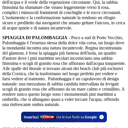
dell'acqua e il verde della vegetazione circostante. Qui, la sabbia
finissima ha sfumature che virano leggermente verso il rosa,
complici i minuscoli frammenti di conchiglie e le rocce circostanti.
L'isolamento e la conformazione naturale la rendono un rifugio
sicuro e prediletto dai navigatori che amano gettare l'ancora, in cerca
di acque quiete e di natura incantevole.
SPIAGGIA DI PALOMBAGGIA
- Poco a sud di Porto Vecchio,
Palombaggia è l'essenza stessa della dolce vita corsa, un luogo dove
la mondanità incontra una natura incantevole. Regina incontrastata
del glamour, è forse la spiaggia più famosa dell'isola, un quadro
d'autore dove i pini marittimi secolari incorniciano una sabbia
finissima e scogli di granito rosa che affiorano dall'acqua trasparente.
Alle spalle del litorale si trovano alcuni dei beach club più esclusivi
della Corsica, che la trasformano nel luogo perfetto per vedere e
farsi vedere al tramonto. Palombaggia è un capolavoro di design
naturale: una mezzaluna di sabbia candida intervallata da levigati
scogli di granito rosa che affiorano da un mare calmo e cristallino. A
rendere unico questo luogo sono i monumentali pini marittimi a
ombrello, che si allungano quasi a voler toccare l'acqua, offrendo
una rinfrescante ombra naturale.