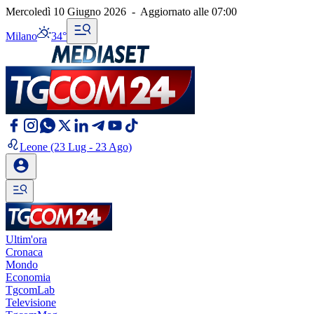
Mercoledì 10 Giugno 2026
-
Aggiornato alle
07:00
Milano
34°
Leone
(23 Lug - 23 Ago)
Ultim'ora
Cronaca
Mondo
Economia
TgcomLab
Televisione