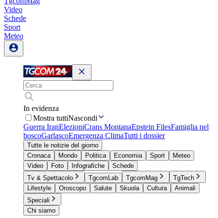
TgcomMag
Video
Schede
Sport
Meteo
In evidenza
Mostra tutti
Nascondi
Guerra Iran
Elezioni
Crans Montana
Epstein Files
Famiglia nel
bosco
Garlasco
Emergenza Clima
Tutti i dossier
Tutte le notizie del giorno
Cronaca
Mondo
Politica
Economia
Sport
Meteo
Video
Foto
Infografiche
Schede
Tv & Spettacolo
TgcomLab
TgcomMag
TgTech
Lifestyle
Oroscopo
Salute
Skuola
Cultura
Animali
Speciali
Chi siamo