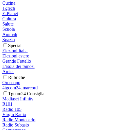
Cucina
Tgtech
E-Planet
Cultura
Salute
Scuola
Animali
Spazio
Speciali
Elezioni Italia
Elezioni estero
Grande Fratello
L'isola dei famosi
Amici
Rubriche
Oroscopo
#tgcom24amarcord
Tgcom24 Consiglia
Mediaset Infinity
R101
Radio 105
Virgin Radio
Radio Montecarlo
Radio Subasio