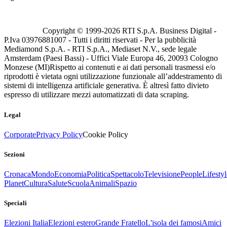
Copyright © 1999-
2026
RTI S.p.A. Business Digital -
P.Iva 03976881007 - Tutti i diritti riservati - Per la pubblicità
Mediamond S.p.A. - RTI S.p.A., Mediaset N.V., sede legale
Amsterdam (Paesi Bassi) - Uffici Viale Europa 46, 20093 Cologno
Monzese (MI)
Rispetto ai contenuti e ai dati personali trasmessi e/o
riprodotti è vietata ogni utilizzazione funzionale all’addestramento di
sistemi di intelligenza artificiale generativa. È altresì fatto divieto
espresso di utilizzare mezzi automatizzati di data scraping.
Legal
Corporate
Privacy Policy
Cookie Policy
Sezioni
Cronaca
Mondo
Economia
Politica
Spettacolo
Televisione
People
Lifestyl
Planet
Cultura
Salute
Scuola
Animali
Spazio
Speciali
Elezioni Italia
Elezioni estero
Grande Fratello
L'isola dei famosi
Amici