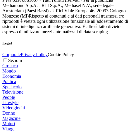
P.Iva 03976881007 - Tutti i diritti riservati - Per la pubblicità
Mediamond S.p.A. - RTI S.p.A., Mediaset N.V., sede legale
Amsterdam (Paesi Bassi) - Uffici Viale Europa 46, 20093 Cologno
Monzese (MI)
Rispetto ai contenuti e ai dati personali trasmessi e/o
riprodotti è vietata ogni utilizzazione funzionale all’addestramento di
sistemi di intelligenza artificiale generativa. È altresì fatto divieto
espresso di utilizzare mezzi automatizzati di data scraping.
Legal
Corporate
Privacy Policy
Cookie Policy
Sezioni
Cronaca
Mondo
Economia
Politica
Spettacolo
Televisione
People
Lifestyle
Videogiochi
Donne
Magazine
Motori
Viaggi