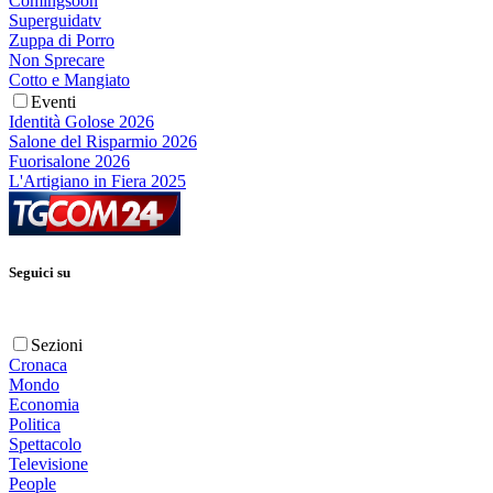
Comingsoon
Superguidatv
Zuppa di Porro
Non Sprecare
Cotto e Mangiato
Eventi
Identità Golose 2026
Salone del Risparmio 2026
Fuorisalone 2026
L'Artigiano in Fiera 2025
Seguici su
Sezioni
Cronaca
Mondo
Economia
Politica
Spettacolo
Televisione
People