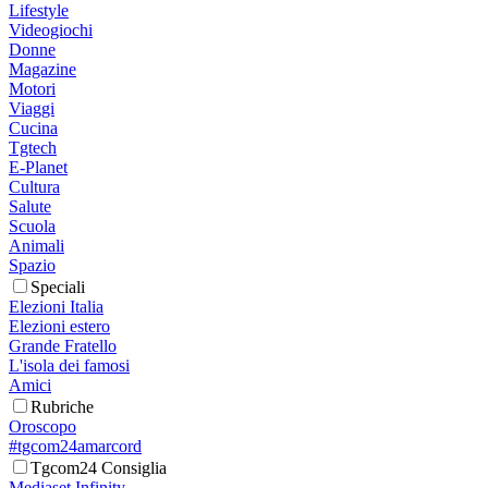
Lifestyle
Videogiochi
Donne
Magazine
Motori
Viaggi
Cucina
Tgtech
E-Planet
Cultura
Salute
Scuola
Animali
Spazio
Speciali
Elezioni Italia
Elezioni estero
Grande Fratello
L'isola dei famosi
Amici
Rubriche
Oroscopo
#tgcom24amarcord
Tgcom24 Consiglia
Mediaset Infinity