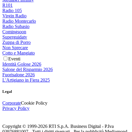
R101
Radio 105
Virgin Radio
Radio Montecarlo
Radio Subasio
Comingsoon
Superguidatv
Zuppa di Porro
Non Sprecare
Cotto e Mangiato
Eventi
Identità Golose 2026
Salone del Risparmio 2026
Fuorisalone 2026
L'Artigiano in Fiera 2025
Legal
Corporate
Cookie Policy
Privacy Policy
Copyright © 1999-
2026
RTI S.p.A. Business Digital - P.Iva
03976881007 - Tutti i diritti riservati - Per la pubblicità Mediamond