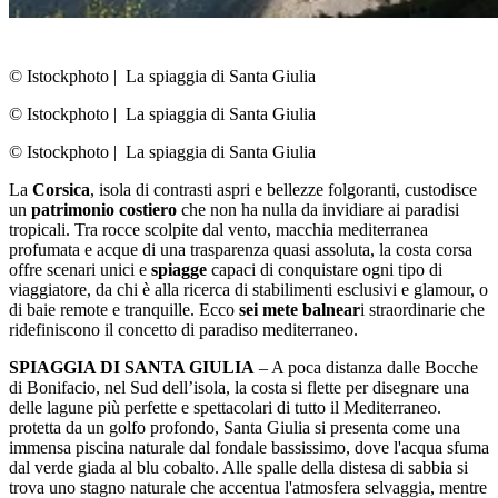
© Istockphoto
|
La spiaggia di Santa Giulia
© Istockphoto
|
La spiaggia di Santa Giulia
© Istockphoto
|
La spiaggia di Santa Giulia
La
Corsica
, isola di contrasti aspri e bellezze folgoranti, custodisce
un
patrimonio costiero
che non ha nulla da invidiare ai paradisi
tropicali. Tra rocce scolpite dal vento, macchia mediterranea
profumata e acque di una trasparenza quasi assoluta, la costa corsa
offre scenari unici e
spiagge
capaci di conquistare ogni tipo di
viaggiatore, da chi è alla ricerca di stabilimenti esclusivi e glamour, o
di baie remote e tranquille. Ecco
sei mete balnear
i straordinarie che
ridefiniscono il concetto di paradiso mediterraneo.
SPIAGGIA DI SANTA GIULIA
– A poca distanza dalle Bocche
di Bonifacio, nel Sud dell’isola, la costa si flette per disegnare una
delle lagune più perfette e spettacolari di tutto il Mediterraneo.
protetta da un golfo profondo, Santa Giulia si presenta come una
immensa piscina naturale dal fondale bassissimo, dove l'acqua sfuma
dal verde giada al blu cobalto. Alle spalle della distesa di sabbia si
trova uno stagno naturale che accentua l'atmosfera selvaggia, mentre