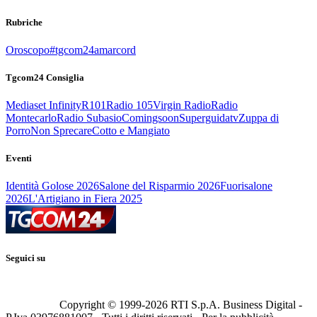
Rubriche
Oroscopo
#tgcom24amarcord
Tgcom24 Consiglia
Mediaset Infinity
R101
Radio 105
Virgin Radio
Radio
Montecarlo
Radio Subasio
Comingsoon
Superguidatv
Zuppa di
Porro
Non Sprecare
Cotto e Mangiato
Eventi
Identità Golose 2026
Salone del Risparmio 2026
Fuorisalone
2026
L'Artigiano in Fiera 2025
Seguici su
Copyright © 1999-
2026
RTI S.p.A. Business Digital -