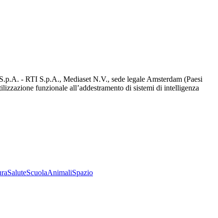
d S.p.A. - RTI S.p.A., Mediaset N.V., sede legale Amsterdam (Paesi
utilizzazione funzionale all’addestramento di sistemi di intelligenza
ura
Salute
Scuola
Animali
Spazio