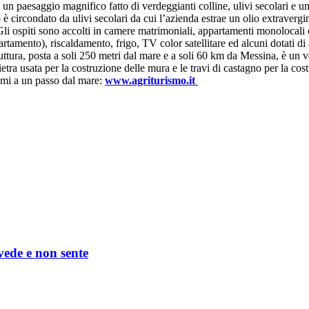
 in un paesaggio magnifico fatto di verdeggianti colline, ulivi secolari e 
circondato da ulivi secolari da cui l’azienda estrae un olio extravergine
Gli ospiti sono accolti in camere matrimoniali, appartamenti monolocali co
artamento), riscaldamento, frigo, TV color satellitare ed alcuni dotati d
uttura, posta a soli 250 metri dal mare e a soli 60 km da Messina, è un ve
pietra usata per la costruzione delle mura e le travi di castagno per la costr
ismi a un passo dal mare:
www.agriturismo.it
 vede e non sente