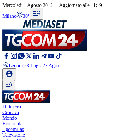
Mercoledì 1 Agosto 2012
-
Aggiornato alle
11:19
Milano
30°
Leone
(23 Lug - 23 Ago)
Ultim'ora
Cronaca
Mondo
Economia
TgcomLab
Televisione