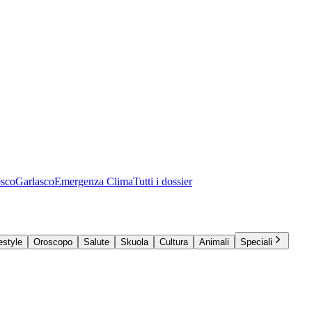
osco
Garlasco
Emergenza Clima
Tutti i dossier
estyle
Oroscopo
Salute
Skuola
Cultura
Animali
Speciali