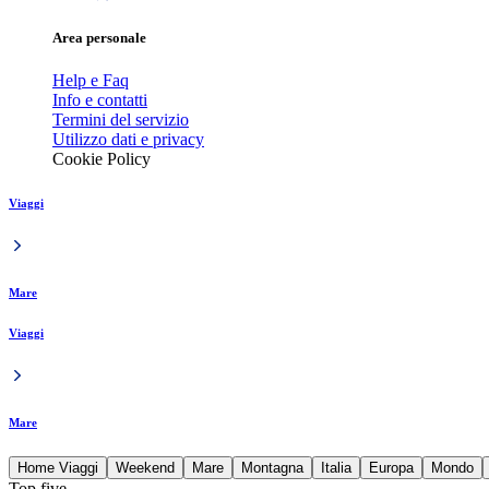
Area personale
Help e Faq
Info e contatti
Termini del servizio
Utilizzo dati e privacy
Cookie Policy
Viaggi
Mare
Viaggi
Mare
Home Viaggi
Weekend
Mare
Montagna
Italia
Europa
Mondo
Top five