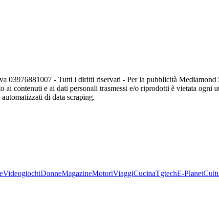
va 03976881007 - Tutti i diritti riservati - Per la pubblicità Mediamon
o ai contenuti e ai dati personali trasmessi e/o riprodotti è vietata ogni 
zi automatizzati di data scraping.
e
Videogiochi
Donne
Magazine
Motori
Viaggi
Cucina
Tgtech
E-Planet
Cult