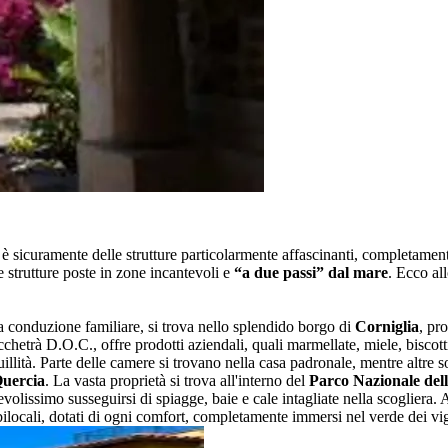
 sicuramente delle strutture particolarmente affascinanti, completament
e strutture poste in zone incantevoli e
“a due passi” dal mare
. Ecco all
a conduzione familiare, si trova nello splendido borgo di
Corniglia
, pr
etrà D.O.C., offre prodotti aziendali, quali marmellate, miele, biscotti
llità. Parte delle camere si trovano nella casa padronale, mentre altre son
Quercia
. La vasta proprietà si trova all'interno del
Parco Nazionale del
volissimo susseguirsi di spiagge, baie e cale intagliate nella scogliera. Al
bilocali, dotati di ogni comfort, completamente immersi nel verde dei vi