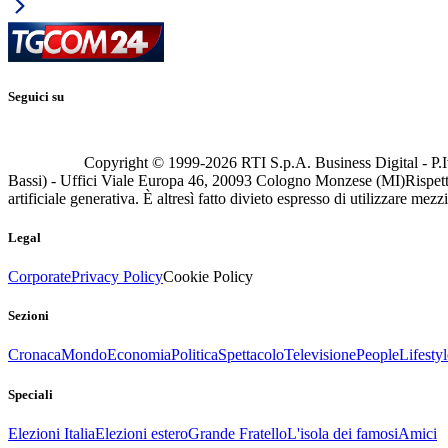
Seguici su
Copyright © 1999-
2026
RTI S.p.A. Business Digital - P.I
Bassi) - Uffici Viale Europa 46, 20093 Cologno Monzese (MI)
Rispett
artificiale generativa. È altresì fatto divieto espresso di utilizzare mez
Legal
Corporate
Privacy Policy
Cookie Policy
Sezioni
Cronaca
Mondo
Economia
Politica
Spettacolo
Televisione
People
Lifestyl
Speciali
Elezioni Italia
Elezioni estero
Grande Fratello
L'isola dei famosi
Amici