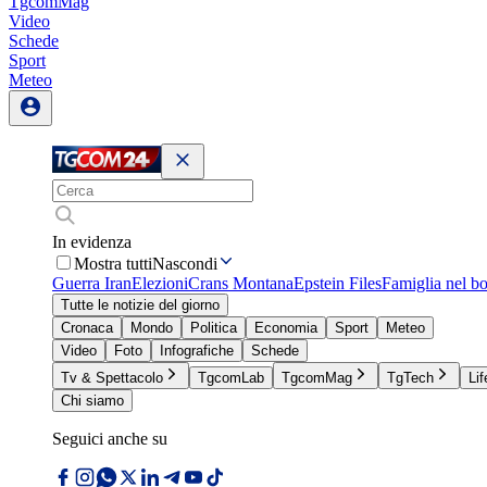
TgcomMag
Video
Schede
Sport
Meteo
In evidenza
Mostra tutti
Nascondi
Guerra Iran
Elezioni
Crans Montana
Epstein Files
Famiglia nel b
Tutte le notizie del giorno
Cronaca
Mondo
Politica
Economia
Sport
Meteo
Video
Foto
Infografiche
Schede
Tv & Spettacolo
TgcomLab
TgcomMag
TgTech
Lif
Chi siamo
Seguici anche su