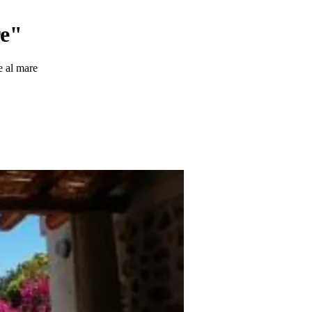
re"
e al mare