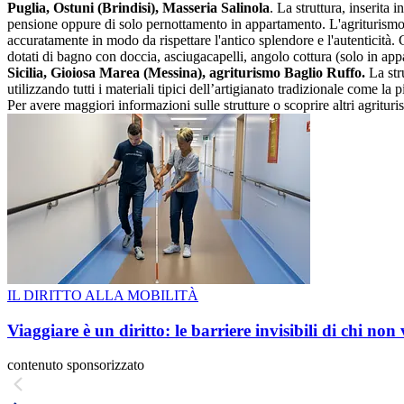
Puglia, Ostuni (Brindisi), Masseria Salinola
. La struttura, inserita
pensione oppure di solo pernottamento in appartamento. L'agriturismo è 
accuratamente in modo da rispettare l'antico splendore e l'autenticità. 
dotati di bagno con doccia, asciugacapelli, angolo cottura (solo in app
Sicilia, Gioiosa Marea (Messina), agriturismo Baglio Ruffo.
La str
utilizzando tutti i materiali tipici dell’artigianato tradizionale come la 
Per avere maggiori informazioni sulle strutture o scoprire altri agritur
IL DIRITTO ALLA MOBILITÀ
Viaggiare è un diritto: le barriere invisibili di chi non
contenuto sponsorizzato