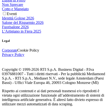
Zuppa di Porro
Non Sprecare
Cotto e Mangiato
Eventi
Identità Golose 2026
Salone del Risparmio 2026
Fuorisalone 2026
L'Artigiano in Fiera 2025
Legal
Corporate
Cookie Policy
Privacy Policy
Copyright © 1999-
2026
RTI S.p.A. Business Digital - P.Iva
03976881007 - Tutti i diritti riservati - Per la pubblicità Mediamond
S.p.A. - RTI S.p.A., Mediaset N.V., sede legale Amsterdam (Paesi
Bassi) - Uffici Viale Europa 46, 20093 Cologno Monzese (MI)
Rispetto ai contenuti e ai dati personali trasmessi e/o riprodotti è
vietata ogni utilizzazione funzionale all’addestramento di sistemi di
intelligenza artificiale generativa. È altresì fatto divieto espresso di
utilizzare mezzi automatizzati di data scraping.