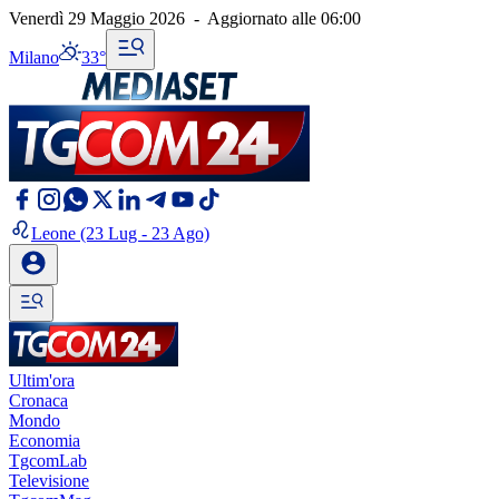
Venerdì 29 Maggio 2026
-
Aggiornato alle
06:00
Milano
33°
Leone
(23 Lug - 23 Ago)
Ultim'ora
Cronaca
Mondo
Economia
TgcomLab
Televisione