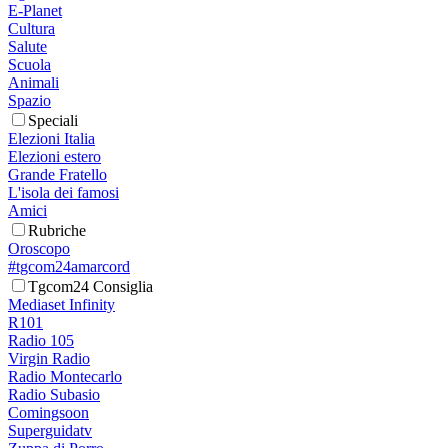
E-Planet
Cultura
Salute
Scuola
Animali
Spazio
Speciali
Elezioni Italia
Elezioni estero
Grande Fratello
L'isola dei famosi
Amici
Rubriche
Oroscopo
#tgcom24amarcord
Tgcom24 Consiglia
Mediaset Infinity
R101
Radio 105
Virgin Radio
Radio Montecarlo
Radio Subasio
Comingsoon
Superguidatv