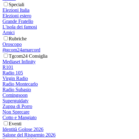
Speciali
Elezioni Italia
Elezioni estero
Grande Fratello
L'isola dei famosi
Amici
Rubriche
Oroscopo
#tgcom24amarcord
Tgcom24 Consiglia
Mediaset Infinity
R101
Radio 105
Virgin Radio
Radio Montecarlo
Radio Subasio
Comingsoon
Superguidatv
Zuppa di Porro
Non Sprecare
Cotto e Mangiato
Eventi
Identità Golose 2026
Salone del Risparmio 2026