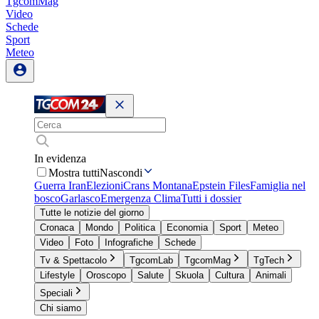
TgcomMag
Video
Schede
Sport
Meteo
In evidenza
Mostra tutti
Nascondi
Guerra Iran
Elezioni
Crans Montana
Epstein Files
Famiglia nel
bosco
Garlasco
Emergenza Clima
Tutti i dossier
Tutte le notizie del giorno
Cronaca
Mondo
Politica
Economia
Sport
Meteo
Video
Foto
Infografiche
Schede
Tv & Spettacolo
TgcomLab
TgcomMag
TgTech
Lifestyle
Oroscopo
Salute
Skuola
Cultura
Animali
Speciali
Chi siamo