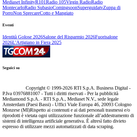
Mediaset Infinity
R101
Radio 105
Virgin Radio
Radio
Montecarlo
Radio Subasio
Comingsoon
Superguidatv
Zuppa di
Porro
Non Sprecare
Cotto e Mangiato
Eventi
Identità Golose 2026
Salone del Risparmio 2026
Fuorisalone
2026
L'Artigiano in Fiera 2025
Seguici su
Copyright © 1999-
2026
RTI S.p.A. Business Digital -
P.Iva 03976881007 - Tutti i diritti riservati - Per la pubblicità
Mediamond S.p.A. - RTI S.p.A., Mediaset N.V., sede legale
Amsterdam (Paesi Bassi) - Uffici Viale Europa 46, 20093 Cologno
Monzese (MI)
Rispetto ai contenuti e ai dati personali trasmessi e/o
riprodotti è vietata ogni utilizzazione funzionale all’addestramento di
sistemi di intelligenza artificiale generativa. È altresì fatto divieto
espresso di utilizzare mezzi automatizzati di data scraping.