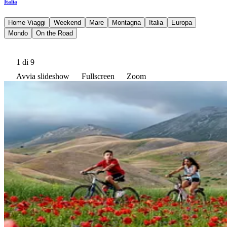
Italia
Home Viaggi
Weekend
Mare
Montagna
Italia
Europa
Mondo
On the Road
1
di 9
Avvia slideshow
Fullscreen
Zoom