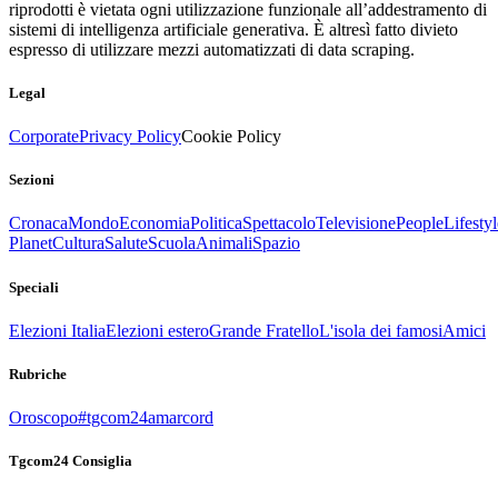
riprodotti è vietata ogni utilizzazione funzionale all’addestramento di
sistemi di intelligenza artificiale generativa. È altresì fatto divieto
espresso di utilizzare mezzi automatizzati di data scraping.
Legal
Corporate
Privacy Policy
Cookie Policy
Sezioni
Cronaca
Mondo
Economia
Politica
Spettacolo
Televisione
People
Lifestyl
Planet
Cultura
Salute
Scuola
Animali
Spazio
Speciali
Elezioni Italia
Elezioni estero
Grande Fratello
L'isola dei famosi
Amici
Rubriche
Oroscopo
#tgcom24amarcord
Tgcom24 Consiglia