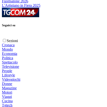
Fuorisalone 2026
L'Artigiano in Fiera 2025
Seguici su
Sezioni
Cronaca
Mondo
Economia
Politica
Spettacolo
Televisione
People
Lifestyle
Videogiochi
Donne
Magazine
Motori
Viaggi
Cucina
Tgtech