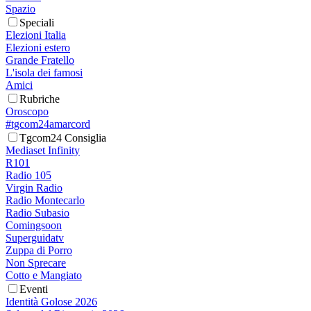
Spazio
Speciali
Elezioni Italia
Elezioni estero
Grande Fratello
L'isola dei famosi
Amici
Rubriche
Oroscopo
#tgcom24amarcord
Tgcom24 Consiglia
Mediaset Infinity
R101
Radio 105
Virgin Radio
Radio Montecarlo
Radio Subasio
Comingsoon
Superguidatv
Zuppa di Porro
Non Sprecare
Cotto e Mangiato
Eventi
Identità Golose 2026