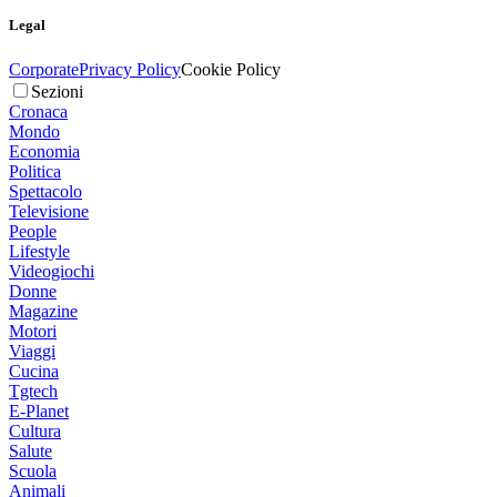
Legal
Corporate
Privacy Policy
Cookie Policy
Sezioni
Cronaca
Mondo
Economia
Politica
Spettacolo
Televisione
People
Lifestyle
Videogiochi
Donne
Magazine
Motori
Viaggi
Cucina
Tgtech
E-Planet
Cultura
Salute
Scuola
Animali