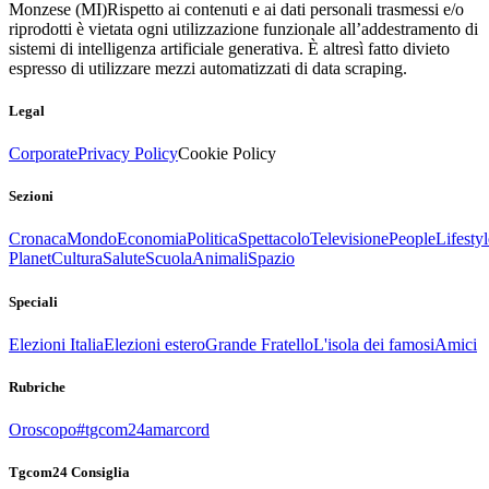
Monzese (MI)
Rispetto ai contenuti e ai dati personali trasmessi e/o
riprodotti è vietata ogni utilizzazione funzionale all’addestramento di
sistemi di intelligenza artificiale generativa. È altresì fatto divieto
espresso di utilizzare mezzi automatizzati di data scraping.
Legal
Corporate
Privacy Policy
Cookie Policy
Sezioni
Cronaca
Mondo
Economia
Politica
Spettacolo
Televisione
People
Lifestyl
Planet
Cultura
Salute
Scuola
Animali
Spazio
Speciali
Elezioni Italia
Elezioni estero
Grande Fratello
L'isola dei famosi
Amici
Rubriche
Oroscopo
#tgcom24amarcord
Tgcom24 Consiglia