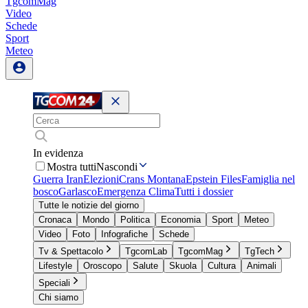
TgcomMag
Video
Schede
Sport
Meteo
In evidenza
Mostra tutti
Nascondi
Guerra Iran
Elezioni
Crans Montana
Epstein Files
Famiglia nel
bosco
Garlasco
Emergenza Clima
Tutti i dossier
Tutte le notizie del giorno
Cronaca
Mondo
Politica
Economia
Sport
Meteo
Video
Foto
Infografiche
Schede
Tv & Spettacolo
TgcomLab
TgcomMag
TgTech
Lifestyle
Oroscopo
Salute
Skuola
Cultura
Animali
Speciali
Chi siamo