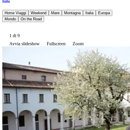
Italia
Home Viaggi
Weekend
Mare
Montagna
Italia
Europa
Mondo
On the Road
1
di 9
Avvia slideshow
Fullscreen
Zoom