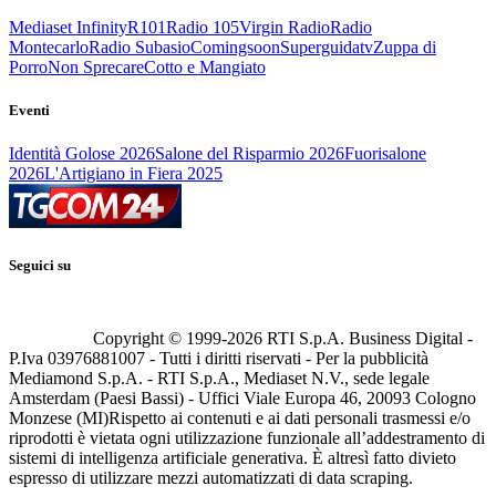
Mediaset Infinity
R101
Radio 105
Virgin Radio
Radio
Montecarlo
Radio Subasio
Comingsoon
Superguidatv
Zuppa di
Porro
Non Sprecare
Cotto e Mangiato
Eventi
Identità Golose 2026
Salone del Risparmio 2026
Fuorisalone
2026
L'Artigiano in Fiera 2025
Seguici su
Copyright © 1999-
2026
RTI S.p.A. Business Digital -
P.Iva 03976881007 - Tutti i diritti riservati - Per la pubblicità
Mediamond S.p.A. - RTI S.p.A., Mediaset N.V., sede legale
Amsterdam (Paesi Bassi) - Uffici Viale Europa 46, 20093 Cologno
Monzese (MI)
Rispetto ai contenuti e ai dati personali trasmessi e/o
riprodotti è vietata ogni utilizzazione funzionale all’addestramento di
sistemi di intelligenza artificiale generativa. È altresì fatto divieto
espresso di utilizzare mezzi automatizzati di data scraping.