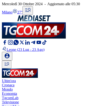
Mercoledì 30 Ottobre 2024
-
Aggiornato alle
05:30
Milano
27°
Leone
(23 Lug - 23 Ago)
Ultim'ora
Cronaca
Mondo
Economia
TgcomLab
Televisione