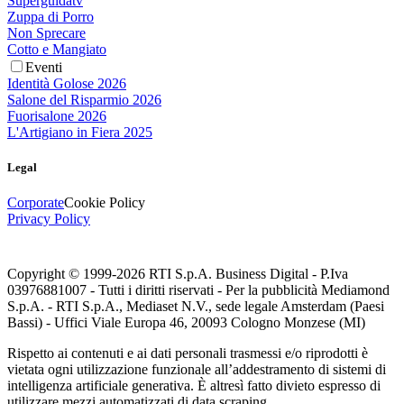
Superguidatv
Zuppa di Porro
Non Sprecare
Cotto e Mangiato
Eventi
Identità Golose 2026
Salone del Risparmio 2026
Fuorisalone 2026
L'Artigiano in Fiera 2025
Legal
Corporate
Cookie Policy
Privacy Policy
Copyright © 1999-
2026
RTI S.p.A. Business Digital - P.Iva
03976881007 - Tutti i diritti riservati - Per la pubblicità Mediamond
S.p.A. - RTI S.p.A., Mediaset N.V., sede legale Amsterdam (Paesi
Bassi) - Uffici Viale Europa 46, 20093 Cologno Monzese (MI)
Rispetto ai contenuti e ai dati personali trasmessi e/o riprodotti è
vietata ogni utilizzazione funzionale all’addestramento di sistemi di
intelligenza artificiale generativa. È altresì fatto divieto espresso di
utilizzare mezzi automatizzati di data scraping.