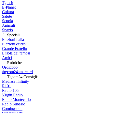
Tgtech
E-Planet
Cultura
Salute
Scuola
Animali
Spazio
Speciali
Elezioni Italia
Elezioni estero
Grande Fratello
L'isola dei famosi
Amici
Rubriche
Oroscopo
#tgcom24amarcord
Tgcom24 Consiglia
Mediaset Infinity
R101
Radio 105
Virgin Radio
Radio Montecarlo
Radio Subasio
Comingsoon