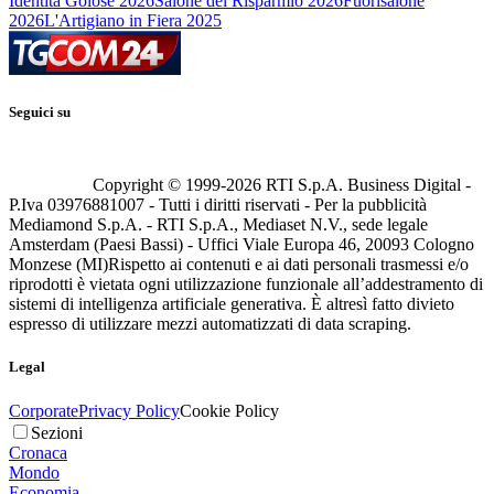
Identità Golose 2026
Salone del Risparmio 2026
Fuorisalone
2026
L'Artigiano in Fiera 2025
Seguici su
Copyright © 1999-
2026
RTI S.p.A. Business Digital -
P.Iva 03976881007 - Tutti i diritti riservati - Per la pubblicità
Mediamond S.p.A. - RTI S.p.A., Mediaset N.V., sede legale
Amsterdam (Paesi Bassi) - Uffici Viale Europa 46, 20093 Cologno
Monzese (MI)
Rispetto ai contenuti e ai dati personali trasmessi e/o
riprodotti è vietata ogni utilizzazione funzionale all’addestramento di
sistemi di intelligenza artificiale generativa. È altresì fatto divieto
espresso di utilizzare mezzi automatizzati di data scraping.
Legal
Corporate
Privacy Policy
Cookie Policy
Sezioni
Cronaca
Mondo
Economia