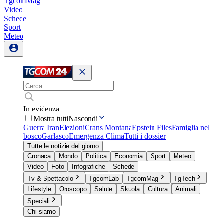
TgcomMag
Video
Schede
Sport
Meteo
In evidenza
Mostra tutti
Nascondi
Guerra Iran
Elezioni
Crans Montana
Epstein Files
Famiglia nel
bosco
Garlasco
Emergenza Clima
Tutti i dossier
Tutte le notizie del giorno
Cronaca
Mondo
Politica
Economia
Sport
Meteo
Video
Foto
Infografiche
Schede
Tv & Spettacolo
TgcomLab
TgcomMag
TgTech
Lifestyle
Oroscopo
Salute
Skuola
Cultura
Animali
Speciali
Chi siamo