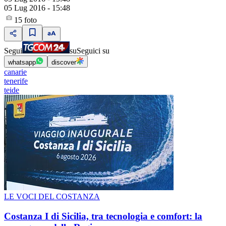
05 Lug 2016 - 15:48
15
foto
Segui
su
Seguici su
whatsapp
discover
canarie
tenerife
teide
LE VOCI DEL COSTANZA
Costanza I di Sicilia, tra tecnologia e comfort: la