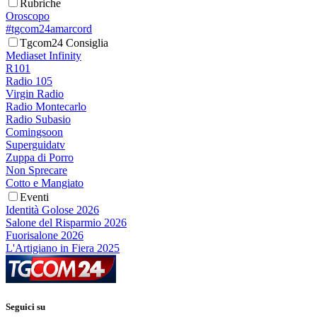
Rubriche
Oroscopo
#tgcom24amarcord
Tgcom24 Consiglia
Mediaset Infinity
R101
Radio 105
Virgin Radio
Radio Montecarlo
Radio Subasio
Comingsoon
Superguidatv
Zuppa di Porro
Non Sprecare
Cotto e Mangiato
Eventi
Identità Golose 2026
Salone del Risparmio 2026
Fuorisalone 2026
L'Artigiano in Fiera 2025
Seguici su