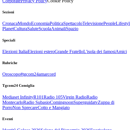
Corporate
Privacy Policy
Cookie Policy
Sezioni
Cronaca
Mondo
Economia
Politica
Spettacolo
Televisione
People
Lifestyl
Planet
Cultura
Salute
Scuola
Animali
Spazio
Speciali
Elezioni Italia
Elezioni estero
Grande Fratello
L'isola dei famosi
Amici
Rubriche
Oroscopo
#tgcom24amarcord
Tgcom24 Consiglia
Mediaset Infinity
R101
Radio 105
Virgin Radio
Radio
Montecarlo
Radio Subasio
Comingsoon
Superguidatv
Zuppa di
Porro
Non Sprecare
Cotto e Mangiato
Eventi