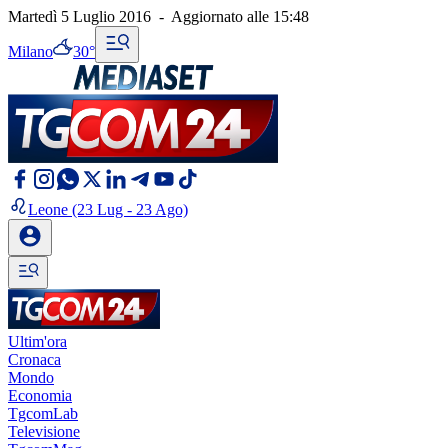
Martedì 5 Luglio 2016
-
Aggiornato alle
15:48
Milano
30°
Leone
(23 Lug - 23 Ago)
Ultim'ora
Cronaca
Mondo
Economia
TgcomLab
Televisione