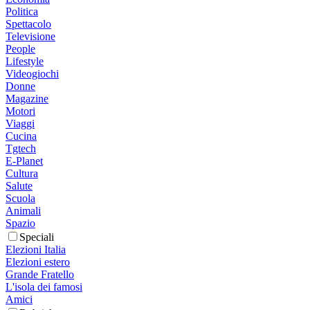
Politica
Spettacolo
Televisione
People
Lifestyle
Videogiochi
Donne
Magazine
Motori
Viaggi
Cucina
Tgtech
E-Planet
Cultura
Salute
Scuola
Animali
Spazio
Speciali
Elezioni Italia
Elezioni estero
Grande Fratello
L'isola dei famosi
Amici