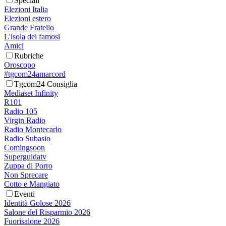
Speciali
Elezioni Italia
Elezioni estero
Grande Fratello
L'isola dei famosi
Amici
Rubriche
Oroscopo
#tgcom24amarcord
Tgcom24 Consiglia
Mediaset Infinity
R101
Radio 105
Virgin Radio
Radio Montecarlo
Radio Subasio
Comingsoon
Superguidatv
Zuppa di Porro
Non Sprecare
Cotto e Mangiato
Eventi
Identità Golose 2026
Salone del Risparmio 2026
Fuorisalone 2026