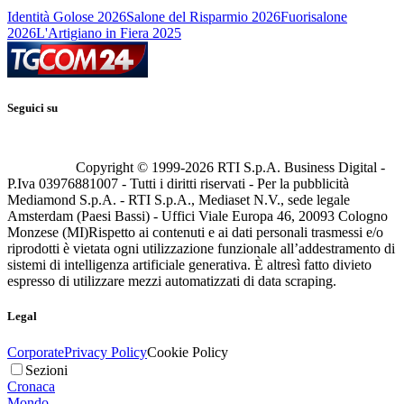
Identità Golose 2026
Salone del Risparmio 2026
Fuorisalone
2026
L'Artigiano in Fiera 2025
Seguici su
Copyright © 1999-
2026
RTI S.p.A. Business Digital -
P.Iva 03976881007 - Tutti i diritti riservati - Per la pubblicità
Mediamond S.p.A. - RTI S.p.A., Mediaset N.V., sede legale
Amsterdam (Paesi Bassi) - Uffici Viale Europa 46, 20093 Cologno
Monzese (MI)
Rispetto ai contenuti e ai dati personali trasmessi e/o
riprodotti è vietata ogni utilizzazione funzionale all’addestramento di
sistemi di intelligenza artificiale generativa. È altresì fatto divieto
espresso di utilizzare mezzi automatizzati di data scraping.
Legal
Corporate
Privacy Policy
Cookie Policy
Sezioni
Cronaca
Mondo