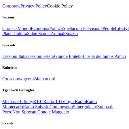
Corporate
Privacy Policy
Cookie Policy
Sezioni
Cronaca
Mondo
Economia
Politica
Spettacolo
Televisione
People
Lifestyl
Planet
Cultura
Salute
Scuola
Animali
Spazio
Speciali
Elezioni Italia
Elezioni estero
Grande Fratello
L'isola dei famosi
Amici
Rubriche
Oroscopo
#tgcom24amarcord
Tgcom24 Consiglia
Mediaset Infinity
R101
Radio 105
Virgin Radio
Radio
Montecarlo
Radio Subasio
Comingsoon
Superguidatv
Zuppa di
Porro
Non Sprecare
Cotto e Mangiato
Eventi