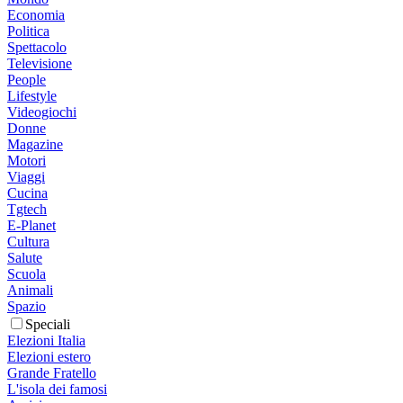
Economia
Politica
Spettacolo
Televisione
People
Lifestyle
Videogiochi
Donne
Magazine
Motori
Viaggi
Cucina
Tgtech
E-Planet
Cultura
Salute
Scuola
Animali
Spazio
Speciali
Elezioni Italia
Elezioni estero
Grande Fratello
L'isola dei famosi