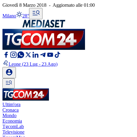
Giovedì 8 Marzo 2018
-
Aggiornato alle
01:00
Milano
28°
Leone
(23 Lug - 23 Ago)
Ultim'ora
Cronaca
Mondo
Economia
TgcomLab
Televisione