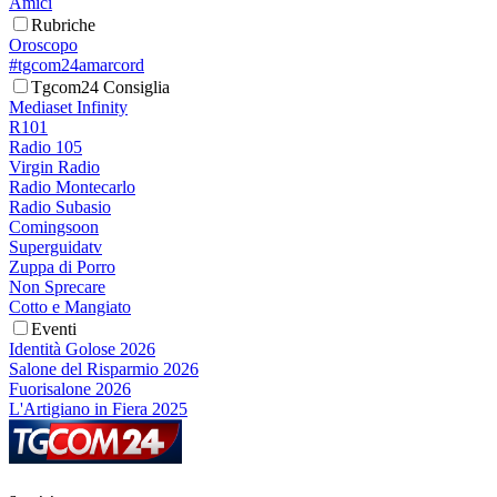
Amici
Rubriche
Oroscopo
#tgcom24amarcord
Tgcom24 Consiglia
Mediaset Infinity
R101
Radio 105
Virgin Radio
Radio Montecarlo
Radio Subasio
Comingsoon
Superguidatv
Zuppa di Porro
Non Sprecare
Cotto e Mangiato
Eventi
Identità Golose 2026
Salone del Risparmio 2026
Fuorisalone 2026
L'Artigiano in Fiera 2025