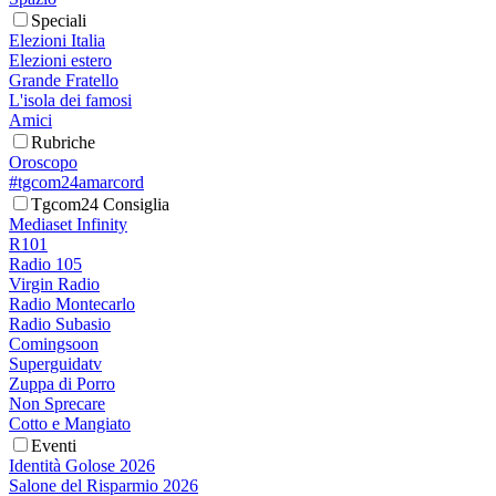
Speciali
Elezioni Italia
Elezioni estero
Grande Fratello
L'isola dei famosi
Amici
Rubriche
Oroscopo
#tgcom24amarcord
Tgcom24 Consiglia
Mediaset Infinity
R101
Radio 105
Virgin Radio
Radio Montecarlo
Radio Subasio
Comingsoon
Superguidatv
Zuppa di Porro
Non Sprecare
Cotto e Mangiato
Eventi
Identità Golose 2026
Salone del Risparmio 2026