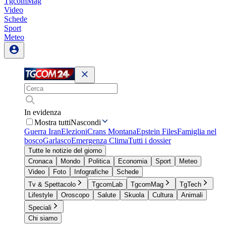
TgcomMag
Video
Schede
Sport
Meteo
In evidenza
Mostra tutti
Nascondi
Guerra Iran
Elezioni
Crans Montana
Epstein Files
Famiglia nel
bosco
Garlasco
Emergenza Clima
Tutti i dossier
Tutte le notizie del giorno
Cronaca
Mondo
Politica
Economia
Sport
Meteo
Video
Foto
Infografiche
Schede
Tv & Spettacolo
TgcomLab
TgcomMag
TgTech
Lifestyle
Oroscopo
Salute
Skuola
Cultura
Animali
Speciali
Chi siamo