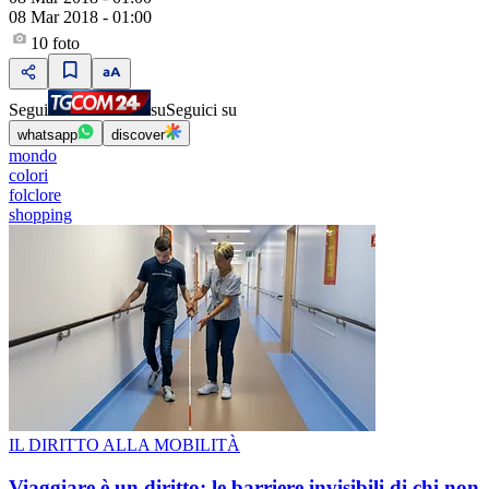
08 Mar 2018 - 01:00
10
foto
Segui
su
Seguici su
whatsapp
discover
mondo
colori
folclore
shopping
IL DIRITTO ALLA MOBILITÀ
Viaggiare è un diritto: le barriere invisibili di chi non