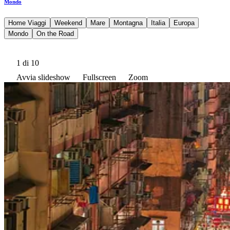
Mondo
Home Viaggi
Weekend
Mare
Montagna
Italia
Europa
Mondo
On the Road
1
di 10
Avvia slideshow
Fullscreen
Zoom