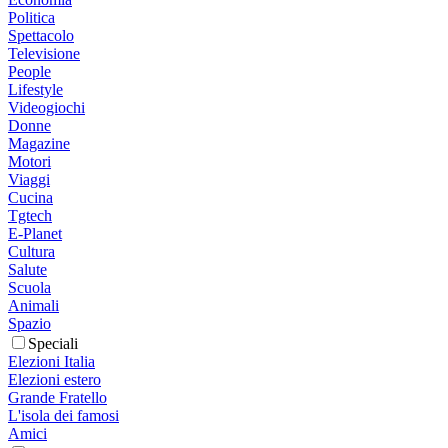
Politica
Spettacolo
Televisione
People
Lifestyle
Videogiochi
Donne
Magazine
Motori
Viaggi
Cucina
Tgtech
E-Planet
Cultura
Salute
Scuola
Animali
Spazio
Speciali
Elezioni Italia
Elezioni estero
Grande Fratello
L'isola dei famosi
Amici