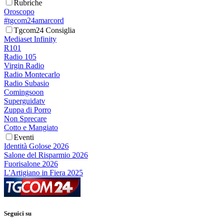
Rubriche
Oroscopo
#tgcom24amarcord
Tgcom24 Consiglia
Mediaset Infinity
R101
Radio 105
Virgin Radio
Radio Montecarlo
Radio Subasio
Comingsoon
Superguidatv
Zuppa di Porro
Non Sprecare
Cotto e Mangiato
Eventi
Identità Golose 2026
Salone del Risparmio 2026
Fuorisalone 2026
L'Artigiano in Fiera 2025
Seguici su