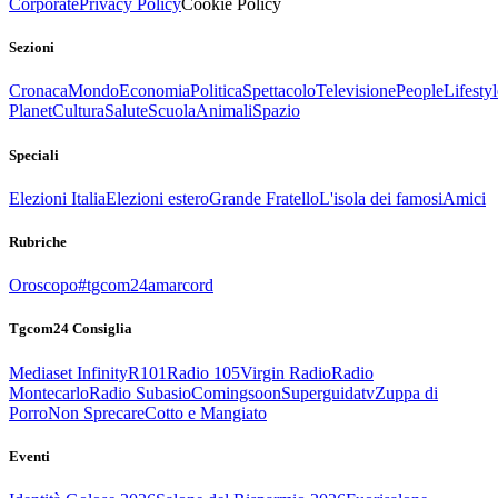
Corporate
Privacy Policy
Cookie Policy
Sezioni
Cronaca
Mondo
Economia
Politica
Spettacolo
Televisione
People
Lifestyl
Planet
Cultura
Salute
Scuola
Animali
Spazio
Speciali
Elezioni Italia
Elezioni estero
Grande Fratello
L'isola dei famosi
Amici
Rubriche
Oroscopo
#tgcom24amarcord
Tgcom24 Consiglia
Mediaset Infinity
R101
Radio 105
Virgin Radio
Radio
Montecarlo
Radio Subasio
Comingsoon
Superguidatv
Zuppa di
Porro
Non Sprecare
Cotto e Mangiato
Eventi