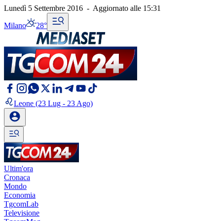
Lunedì 5 Settembre 2016
-
Aggiornato alle
15:31
Milano
28°
Leone
(23 Lug - 23 Ago)
Ultim'ora
Cronaca
Mondo
Economia
TgcomLab
Televisione