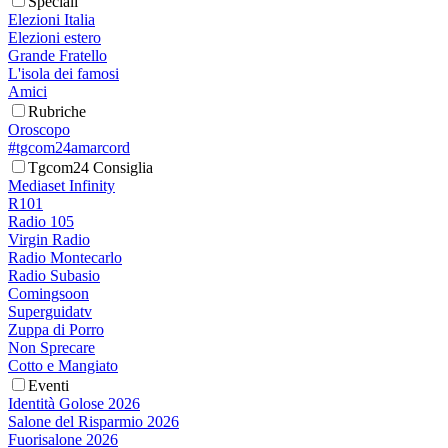
Speciali
Elezioni Italia
Elezioni estero
Grande Fratello
L'isola dei famosi
Amici
Rubriche
Oroscopo
#tgcom24amarcord
Tgcom24 Consiglia
Mediaset Infinity
R101
Radio 105
Virgin Radio
Radio Montecarlo
Radio Subasio
Comingsoon
Superguidatv
Zuppa di Porro
Non Sprecare
Cotto e Mangiato
Eventi
Identità Golose 2026
Salone del Risparmio 2026
Fuorisalone 2026