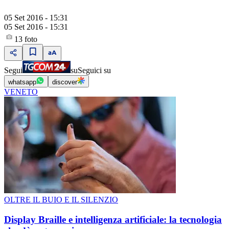
05 Set 2016 - 15:31
05 Set 2016 - 15:31
13
foto
Segui
su
Seguici su
whatsapp
discover
VENETO
OLTRE IL BUIO E IL SILENZIO
Display Braille e intelligenza artificiale: la tecnologia