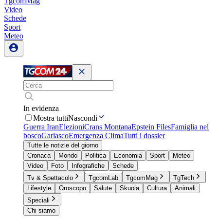
TgcomMag
Video
Schede
Sport
Meteo
In evidenza
Mostra tutti
Nascondi
Guerra Iran
Elezioni
Crans Montana
Epstein Files
Famiglia nel
bosco
Garlasco
Emergenza Clima
Tutti i dossier
Tutte le notizie del giorno
Cronaca
Mondo
Politica
Economia
Sport
Meteo
Video
Foto
Infografiche
Schede
Tv & Spettacolo
TgcomLab
TgcomMag
TgTech
Lifestyle
Oroscopo
Salute
Skuola
Cultura
Animali
Speciali
Chi siamo