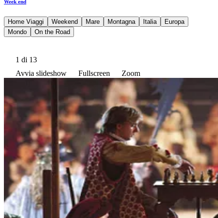
Week end
Home Viaggi
Weekend
Mare
Montagna
Italia
Europa
Mondo
On the Road
1
di 13
Avvia slideshow
Fullscreen
Zoom