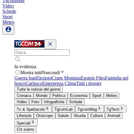
TgcomMag
Video
Schede
Sport
Meteo
In evidenza
Mostra tutti
Nascondi
Guerra Iran
Elezioni
Crans Montana
Epstein Files
Famiglia nel
bosco
Garlasco
Emergenza Clima
Tutti i dossier
Tutte le notizie del giorno
Cronaca
Mondo
Politica
Economia
Sport
Meteo
Video
Foto
Infografiche
Schede
Tv & Spettacolo
TgcomLab
TgcomMag
TgTech
Lifestyle
Oroscopo
Salute
Skuola
Cultura
Animali
Speciali
Chi siamo