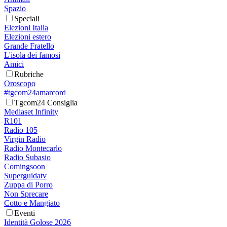
Spazio
Speciali
Elezioni Italia
Elezioni estero
Grande Fratello
L'isola dei famosi
Amici
Rubriche
Oroscopo
#tgcom24amarcord
Tgcom24 Consiglia
Mediaset Infinity
R101
Radio 105
Virgin Radio
Radio Montecarlo
Radio Subasio
Comingsoon
Superguidatv
Zuppa di Porro
Non Sprecare
Cotto e Mangiato
Eventi
Identità Golose 2026