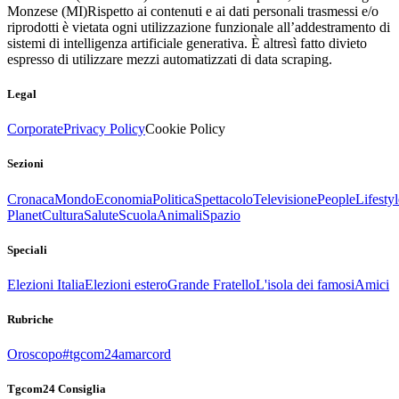
Monzese (MI)
Rispetto ai contenuti e ai dati personali trasmessi e/o
riprodotti è vietata ogni utilizzazione funzionale all’addestramento di
sistemi di intelligenza artificiale generativa. È altresì fatto divieto
espresso di utilizzare mezzi automatizzati di data scraping.
Legal
Corporate
Privacy Policy
Cookie Policy
Sezioni
Cronaca
Mondo
Economia
Politica
Spettacolo
Televisione
People
Lifestyl
Planet
Cultura
Salute
Scuola
Animali
Spazio
Speciali
Elezioni Italia
Elezioni estero
Grande Fratello
L'isola dei famosi
Amici
Rubriche
Oroscopo
#tgcom24amarcord
Tgcom24 Consiglia