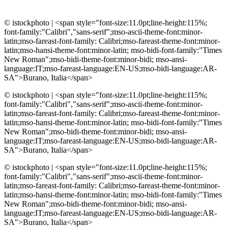
© istockphoto
|
<span style="font-size:11.0pt;line-height:115%;
font-family:"Calibri","sans-serif";mso-ascii-theme-font:minor-
latin;mso-fareast-font-family: Calibri;mso-fareast-theme-font:minor-
latin;mso-hansi-theme-font:minor-latin; mso-bidi-font-family:"Times
New Roman";mso-bidi-theme-font:minor-bidi; mso-ansi-
language:IT;mso-fareast-language:EN-US;mso-bidi-language:AR-
SA">Burano, Italia</span>
© istockphoto
|
<span style="font-size:11.0pt;line-height:115%;
font-family:"Calibri","sans-serif";mso-ascii-theme-font:minor-
latin;mso-fareast-font-family: Calibri;mso-fareast-theme-font:minor-
latin;mso-hansi-theme-font:minor-latin; mso-bidi-font-family:"Times
New Roman";mso-bidi-theme-font:minor-bidi; mso-ansi-
language:IT;mso-fareast-language:EN-US;mso-bidi-language:AR-
SA">Burano, Italia</span>
© istockphoto
|
<span style="font-size:11.0pt;line-height:115%;
font-family:"Calibri","sans-serif";mso-ascii-theme-font:minor-
latin;mso-fareast-font-family: Calibri;mso-fareast-theme-font:minor-
latin;mso-hansi-theme-font:minor-latin; mso-bidi-font-family:"Times
New Roman";mso-bidi-theme-font:minor-bidi; mso-ansi-
language:IT;mso-fareast-language:EN-US;mso-bidi-language:AR-
SA">Burano, Italia</span>