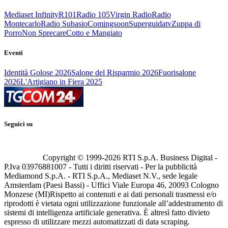
Mediaset Infinity
R101
Radio 105
Virgin Radio
Radio
Montecarlo
Radio Subasio
Comingsoon
Superguidatv
Zuppa di
Porro
Non Sprecare
Cotto e Mangiato
Eventi
Identità Golose 2026
Salone del Risparmio 2026
Fuorisalone
2026
L'Artigiano in Fiera 2025
Seguici su
Copyright © 1999-
2026
RTI S.p.A. Business Digital -
P.Iva 03976881007 - Tutti i diritti riservati - Per la pubblicità
Mediamond S.p.A. - RTI S.p.A., Mediaset N.V., sede legale
Amsterdam (Paesi Bassi) - Uffici Viale Europa 46, 20093 Cologno
Monzese (MI)
Rispetto ai contenuti e ai dati personali trasmessi e/o
riprodotti è vietata ogni utilizzazione funzionale all’addestramento di
sistemi di intelligenza artificiale generativa. È altresì fatto divieto
espresso di utilizzare mezzi automatizzati di data scraping.