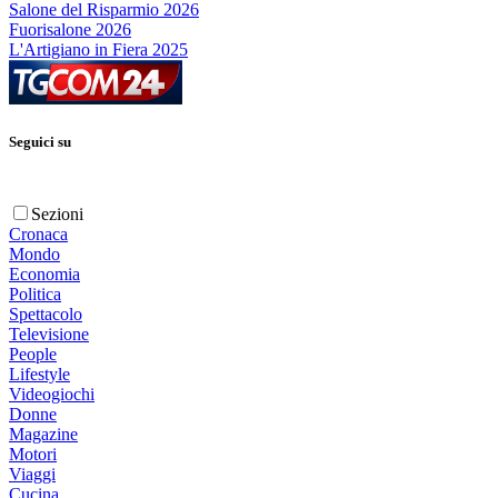
Salone del Risparmio 2026
Fuorisalone 2026
L'Artigiano in Fiera 2025
Seguici su
Sezioni
Cronaca
Mondo
Economia
Politica
Spettacolo
Televisione
People
Lifestyle
Videogiochi
Donne
Magazine
Motori
Viaggi
Cucina