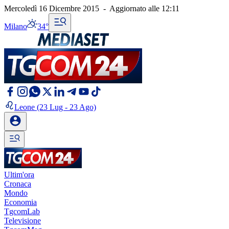
Mercoledì 16 Dicembre 2015
-
Aggiornato alle
12:11
Milano
34°
Leone
(23 Lug - 23 Ago)
Ultim'ora
Cronaca
Mondo
Economia
TgcomLab
Televisione