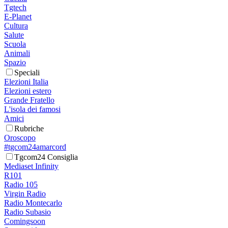
Tgtech
E-Planet
Cultura
Salute
Scuola
Animali
Spazio
Speciali
Elezioni Italia
Elezioni estero
Grande Fratello
L'isola dei famosi
Amici
Rubriche
Oroscopo
#tgcom24amarcord
Tgcom24 Consiglia
Mediaset Infinity
R101
Radio 105
Virgin Radio
Radio Montecarlo
Radio Subasio
Comingsoon