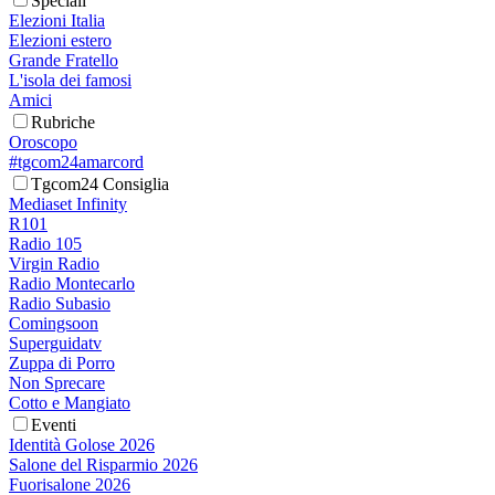
Speciali
Elezioni Italia
Elezioni estero
Grande Fratello
L'isola dei famosi
Amici
Rubriche
Oroscopo
#tgcom24amarcord
Tgcom24 Consiglia
Mediaset Infinity
R101
Radio 105
Virgin Radio
Radio Montecarlo
Radio Subasio
Comingsoon
Superguidatv
Zuppa di Porro
Non Sprecare
Cotto e Mangiato
Eventi
Identità Golose 2026
Salone del Risparmio 2026
Fuorisalone 2026