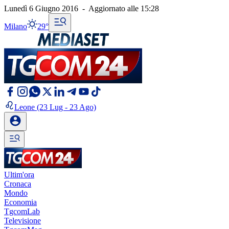
Lunedì 6 Giugno 2016
-
Aggiornato alle
15:28
Milano
29°
Leone
(23 Lug - 23 Ago)
Ultim'ora
Cronaca
Mondo
Economia
TgcomLab
Televisione