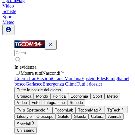
TgcomMag
Video
Schede
Sport
Meteo
In evidenza
Mostra tutti
Nascondi
Guerra Iran
Elezioni
Crans Montana
Epstein Files
Famiglia nel
bosco
Garlasco
Emergenza Clima
Tutti i dossier
Tutte le notizie del giorno
Cronaca
Mondo
Politica
Economia
Sport
Meteo
Video
Foto
Infografiche
Schede
Tv & Spettacolo
TgcomLab
TgcomMag
TgTech
Lifestyle
Oroscopo
Salute
Skuola
Cultura
Animali
Speciali
Chi siamo