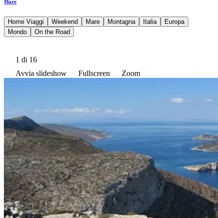
Mare
Home Viaggi
Weekend
Mare
Montagna
Italia
Europa
Mondo
On the Road
1
di 16
Avvia slideshow
Fullscreen
Zoom