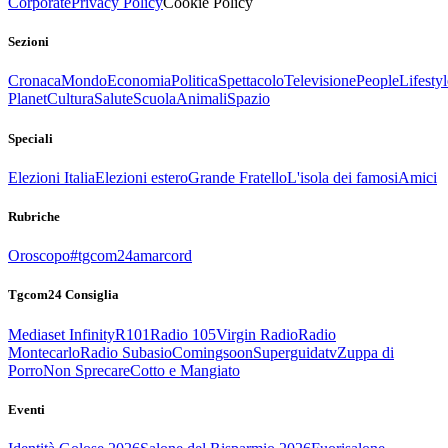
Corporate
Privacy Policy
Cookie Policy
Sezioni
Cronaca
Mondo
Economia
Politica
Spettacolo
Televisione
People
Lifestyl
Planet
Cultura
Salute
Scuola
Animali
Spazio
Speciali
Elezioni Italia
Elezioni estero
Grande Fratello
L'isola dei famosi
Amici
Rubriche
Oroscopo
#tgcom24amarcord
Tgcom24 Consiglia
Mediaset Infinity
R101
Radio 105
Virgin Radio
Radio
Montecarlo
Radio Subasio
Comingsoon
Superguidatv
Zuppa di
Porro
Non Sprecare
Cotto e Mangiato
Eventi