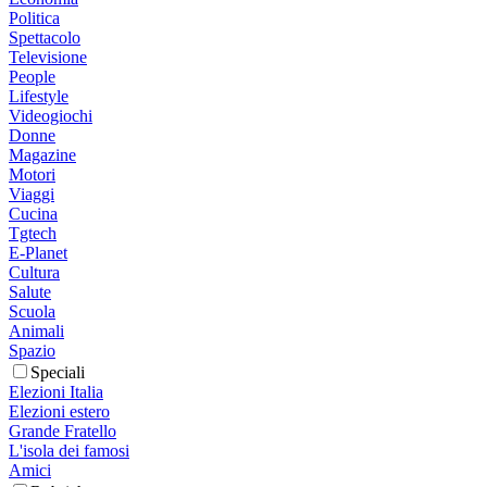
Politica
Spettacolo
Televisione
People
Lifestyle
Videogiochi
Donne
Magazine
Motori
Viaggi
Cucina
Tgtech
E-Planet
Cultura
Salute
Scuola
Animali
Spazio
Speciali
Elezioni Italia
Elezioni estero
Grande Fratello
L'isola dei famosi
Amici