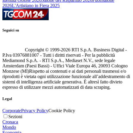
Identità Golose 2026
Salone del Risparmio 2026
Fuorisalone
2026
L'Artigiano in Fiera 2025
Seguici su
Copyright © 1999-
2026
RTI S.p.A. Business Digital -
P.Iva 03976881007 - Tutti i diritti riservati - Per la pubblicità
Mediamond S.p.A. - RTI S.p.A., Mediaset N.V., sede legale
Amsterdam (Paesi Bassi) - Uffici Viale Europa 46, 20093 Cologno
Monzese (MI)
Rispetto ai contenuti e ai dati personali trasmessi e/o
riprodotti è vietata ogni utilizzazione funzionale all’addestramento di
sistemi di intelligenza artificiale generativa. È altresì fatto divieto
espresso di utilizzare mezzi automatizzati di data scraping.
Legal
Corporate
Privacy Policy
Cookie Policy
Sezioni
Cronaca
Mondo
Economia