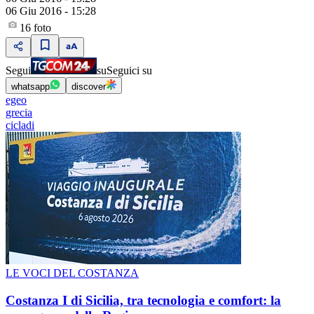
06 Giu 2016 - 15:28
16
foto
Segui
su
Seguici su
whatsapp
discover
egeo
grecia
cicladi
LE VOCI DEL COSTANZA
Costanza I di Sicilia, tra tecnologia e comfort: la