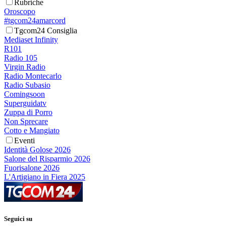
Rubriche
Oroscopo
#tgcom24amarcord
Tgcom24 Consiglia
Mediaset Infinity
R101
Radio 105
Virgin Radio
Radio Montecarlo
Radio Subasio
Comingsoon
Superguidatv
Zuppa di Porro
Non Sprecare
Cotto e Mangiato
Eventi
Identità Golose 2026
Salone del Risparmio 2026
Fuorisalone 2026
L'Artigiano in Fiera 2025
Seguici su