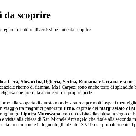
i da scoprire
egioni e culture diversissime: tutte da scoprire.
ica Ceca, Slovacchia,Ugheria, Serbia, Romania e Ucraina
e sono st
cenziale ritorno di fiamma. Ma i Carpazi sono anche terre di splendida bel
a religiosa che presenta alcune vere e proprie perle.
no alla scoperta di questo mondo strano e per molti aspetti meraviglioso,
un viaggio tra magnifici panorami
Brno
, capitale del
margraviato di M
 raggiunge
Lipnica Murowana
, con una visita alla chiesa in legno di
S
o
e visita alla chiesa di San Michele Arcangelo che risale alla seconda 
esenta un campanile in legno degli inizi del XVII sec., probabilmente il 