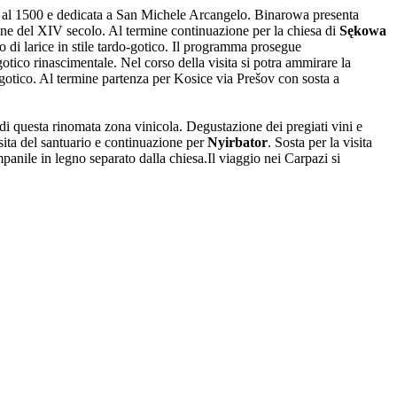
 al 1500 e dedicata a San Michele Arcangelo. Binarowa presenta
ine del XIV secolo. Al termine continuazione per la chiesa di
Sękowa
no di larice in stile tardo-gotico. Il programma prosegue
gotico rinascimentale. Nel corso della visita si potra ammirare la
dogotico. Al termine partenza per Kosice via Prešov con sosta a
 di questa rinomata zona vinicola. Degustazione dei pregiati vini e
sita del santuario e continuazione per
Nyirbator
. Sosta per la visita
panile in legno separato dalla chiesa.Il viaggio nei Carpazi si