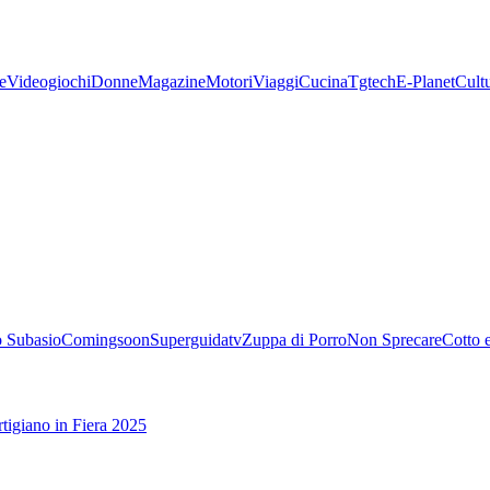
e
Videogiochi
Donne
Magazine
Motori
Viaggi
Cucina
Tgtech
E-Planet
Cult
 Subasio
Comingsoon
Superguidatv
Zuppa di Porro
Non Sprecare
Cotto 
tigiano in Fiera 2025