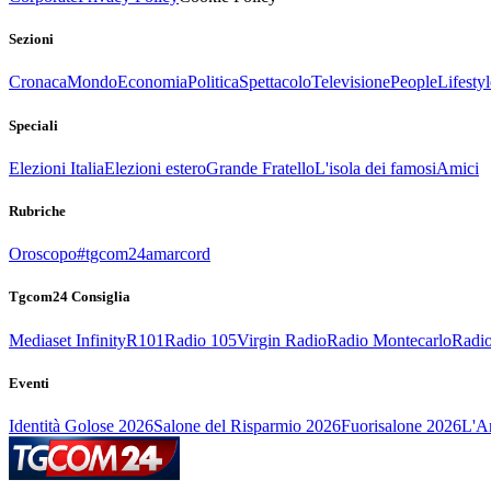
Sezioni
Cronaca
Mondo
Economia
Politica
Spettacolo
Televisione
People
Lifestyl
Speciali
Elezioni Italia
Elezioni estero
Grande Fratello
L'isola dei famosi
Amici
Rubriche
Oroscopo
#tgcom24amarcord
Tgcom24 Consiglia
Mediaset Infinity
R101
Radio 105
Virgin Radio
Radio Montecarlo
Radio
Eventi
Identità Golose 2026
Salone del Risparmio 2026
Fuorisalone 2026
L'Ar