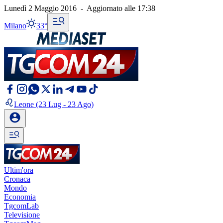
Lunedì 2 Maggio 2016
-
Aggiornato alle
17:38
Milano
33°
Leone
(23 Lug - 23 Ago)
Ultim'ora
Cronaca
Mondo
Economia
TgcomLab
Televisione