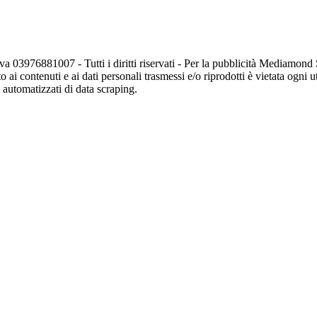
va 03976881007 - Tutti i diritti riservati - Per la pubblicità Mediamon
o ai contenuti e ai dati personali trasmessi e/o riprodotti è vietata ogni 
zi automatizzati di data scraping.