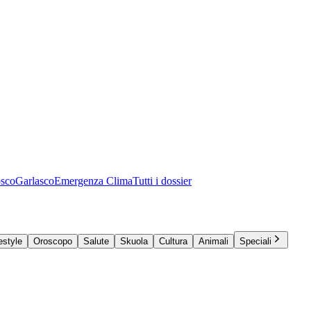
osco
Garlasco
Emergenza Clima
Tutti i dossier
estyle
Oroscopo
Salute
Skuola
Cultura
Animali
Speciali