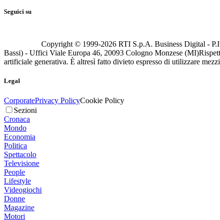
Seguici su
Copyright © 1999-
2026
RTI S.p.A. Business Digital - P.I
Bassi) - Uffici Viale Europa 46, 20093 Cologno Monzese (MI)
Rispett
artificiale generativa. È altresì fatto divieto espresso di utilizzare mez
Legal
Corporate
Privacy Policy
Cookie Policy
Sezioni
Cronaca
Mondo
Economia
Politica
Spettacolo
Televisione
People
Lifestyle
Videogiochi
Donne
Magazine
Motori