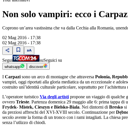
Non solo vampiri: ecco i Carpaz
Coprono un’area vastissima che va dalla Cechia alla Romania, unendo r
02 Mag 2016 - 17:38
02 Mag 2016 - 17:38
Segui
su
Seguici su
whatsapp
discover
I
Carpazi
sono un arco di montagne che attraversa
Polonia, Repubbl
vampiri, oggi riportati alla gloria mediatica da un eccezionale e adoles
costruito unì’identità culturale particolare, soprattutto per l’achitettur
L’operatore turistico
Via degli artisti
propone un viaggio di qualche gior
ovvero
Trieste
. Partenza domenica 29 maggio alle 6: prima tappa di 
Frydek- Mistek, Cieszyn e Bielsko-Biala
. Nei dintorni di
Bresko
si
da preziosi affreschi del XVI-XVIII secolo. Continuazione per
Dębn
secolo avente la forma di un tronco con i rami intagliati. La chiesa pr
senza l’utlizzo di chiodi.