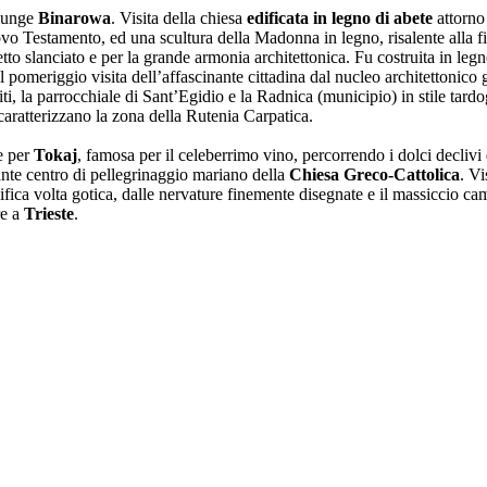
giunge
Binarowa
. Visita della chiesa
edificata in legno di abete
attorno
ovo Testamento, ed una scultura della Madonna in legno, risalente alla f
etto slanciato e per la grande armonia architettonica. Fu costruita in leg
el pomeriggio visita dell’affascinante cittadina dal nucleo architettonico 
fiti, la parrocchiale di Sant’Egidio e la Radnica (municipio) in stile tar
caratterizzano la zona della Rutenia Carpatica.
te per
Tokaj
, famosa per il celeberrimo vino, percorrendo i dolci declivi
ante centro di pellegrinaggio mariano della
Chiesa Greco-Cattolica
. Vi
ica volta gotica, dalle nervature finemente disegnate e il massiccio cam
re a
Trieste
.