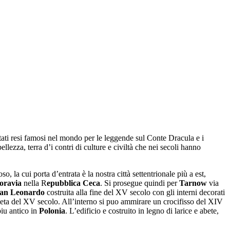
ati resi famosi nel mondo per le leggende sul Conte Dracula e i
lezza, terra d’i contri di culture e civiltà che nei secoli hanno
 la cui porta d’entrata è la nostra città settentrionale più a est,
oravia
nella R
epubblica Ceca
. Si prosegue quindi per
Tarnow
via
an Leonardo
costruita alla fine del XV secolo con gli interni decorati
meta del XV secolo. All’interno si puo ammirare un crocifisso del XIV
piu antico in
Polonia
. L’edificio e costruito in legno di larice e abete,