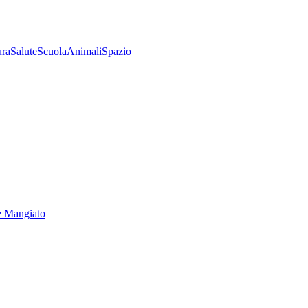
ura
Salute
Scuola
Animali
Spazio
e Mangiato