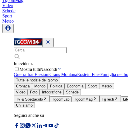
TgcomMag
Video
Schede
Sport
Meteo
In evidenza
Mostra tutti
Nascondi
Guerra Iran
Elezioni
Crans Montana
Epstein Files
Famiglia nel b
Tutte le notizie del giorno
Cronaca
Mondo
Politica
Economia
Sport
Meteo
Video
Foto
Infografiche
Schede
Tv & Spettacolo
TgcomLab
TgcomMag
TgTech
Lif
Chi siamo
Seguici anche su