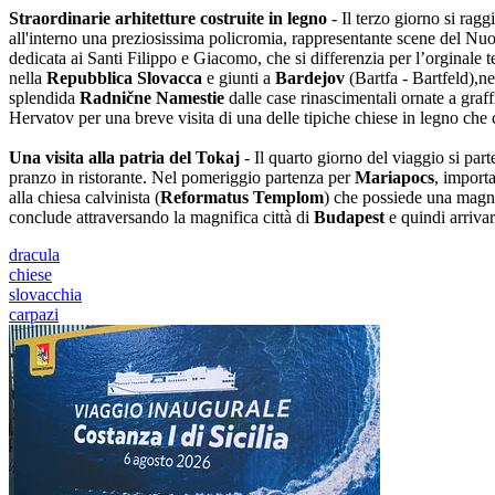
Straordinarie arhitetture costruite in legno
- Il terzo giorno si rag
all'interno una preziosissima policromia, rappresentante scene del Nu
dedicata ai Santi Filippo e Giacomo, che si differenzia per l’orginale t
nella
Repubblica Slovacca
e giunti a
Bardejov
(Bartfa - Bartfeld),n
splendida
Radnične Namestie
dalle case rinascimentali ornate a graf
Hervatov per una breve visita di una delle tipiche chiese in legno che 
Una visita alla patria del Tokaj
- Il quarto giorno del viaggio si par
pranzo in ristorante. Nel pomeriggio partenza per
Mariapocs
, import
alla chiesa calvinista (
Reformatus Templom
) che possiede una magnif
conclude attraversando la magnifica città di
Budapest
e quindi arriva
dracula
chiese
slovacchia
carpazi