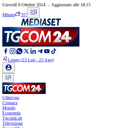
Giovedì 9 Ottobre 2014
-
Aggiornato alle
18:15
Milano
35°
Leone
(23 Lug - 23 Ago)
Ultim'ora
Cronaca
Mondo
Economia
TgcomLab
Televisione