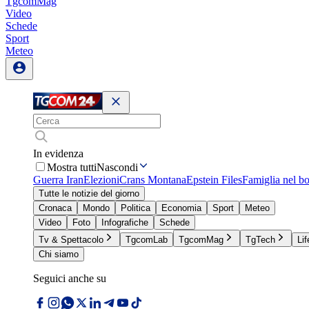
TgcomMag
Video
Schede
Sport
Meteo
In evidenza
Mostra tutti
Nascondi
Guerra Iran
Elezioni
Crans Montana
Epstein Files
Famiglia nel b
Tutte le notizie del giorno
Cronaca
Mondo
Politica
Economia
Sport
Meteo
Video
Foto
Infografiche
Schede
Tv & Spettacolo
TgcomLab
TgcomMag
TgTech
Lif
Chi siamo
Seguici anche su