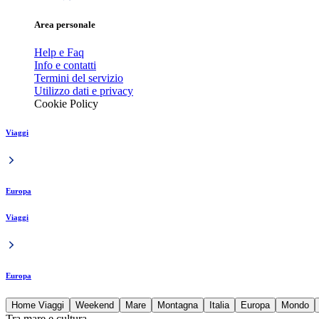
Area personale
Help e Faq
Info e contatti
Termini del servizio
Utilizzo dati e privacy
Cookie Policy
Viaggi
Europa
Viaggi
Europa
Home Viaggi
Weekend
Mare
Montagna
Italia
Europa
Mondo
Tra mare e cultura