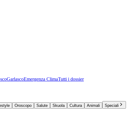
osco
Garlasco
Emergenza Clima
Tutti i dossier
estyle
Oroscopo
Salute
Skuola
Cultura
Animali
Speciali