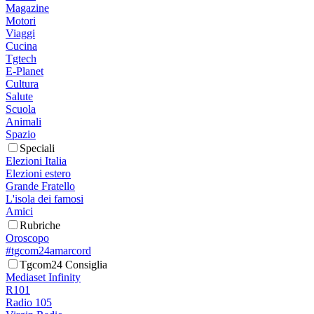
Magazine
Motori
Viaggi
Cucina
Tgtech
E-Planet
Cultura
Salute
Scuola
Animali
Spazio
Speciali
Elezioni Italia
Elezioni estero
Grande Fratello
L'isola dei famosi
Amici
Rubriche
Oroscopo
#tgcom24amarcord
Tgcom24 Consiglia
Mediaset Infinity
R101
Radio 105