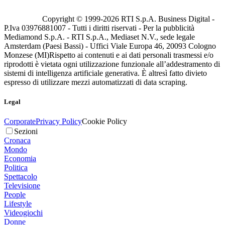
Copyright © 1999-
2026
RTI S.p.A. Business Digital -
P.Iva 03976881007 - Tutti i diritti riservati - Per la pubblicità
Mediamond S.p.A. - RTI S.p.A., Mediaset N.V., sede legale
Amsterdam (Paesi Bassi) - Uffici Viale Europa 46, 20093 Cologno
Monzese (MI)
Rispetto ai contenuti e ai dati personali trasmessi e/o
riprodotti è vietata ogni utilizzazione funzionale all’addestramento di
sistemi di intelligenza artificiale generativa. È altresì fatto divieto
espresso di utilizzare mezzi automatizzati di data scraping.
Legal
Corporate
Privacy Policy
Cookie Policy
Sezioni
Cronaca
Mondo
Economia
Politica
Spettacolo
Televisione
People
Lifestyle
Videogiochi
Donne