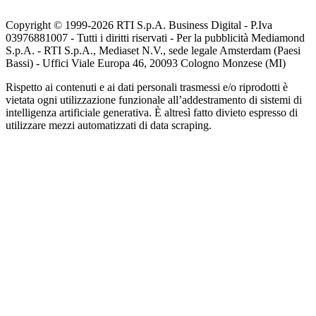
Copyright © 1999-
2026
RTI S.p.A. Business Digital - P.Iva
03976881007 - Tutti i diritti riservati - Per la pubblicità Mediamond
S.p.A. - RTI S.p.A., Mediaset N.V., sede legale Amsterdam (Paesi
Bassi) - Uffici Viale Europa 46, 20093 Cologno Monzese (MI)
Rispetto ai contenuti e ai dati personali trasmessi e/o riprodotti è
vietata ogni utilizzazione funzionale all’addestramento di sistemi di
intelligenza artificiale generativa. È altresì fatto divieto espresso di
utilizzare mezzi automatizzati di data scraping.