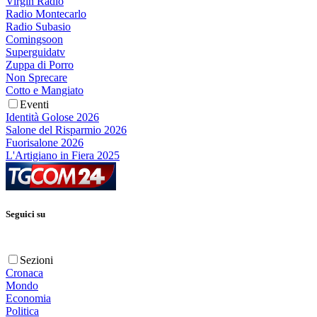
Virgin Radio
Radio Montecarlo
Radio Subasio
Comingsoon
Superguidatv
Zuppa di Porro
Non Sprecare
Cotto e Mangiato
Eventi
Identità Golose 2026
Salone del Risparmio 2026
Fuorisalone 2026
L'Artigiano in Fiera 2025
Seguici su
Sezioni
Cronaca
Mondo
Economia
Politica