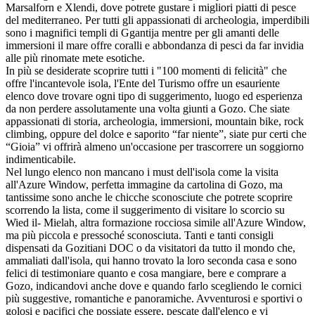
Marsalforn e Xlendi, dove potrete gustare i migliori piatti di pesce
del mediterraneo. Per tutti gli appassionati di archeologia, imperdibili
sono i magnifici templi di Ggantija mentre per gli amanti delle
immersioni il mare offre coralli e abbondanza di pesci da far invidia
alle più rinomate mete esotiche.
In più se desiderate scoprire tutti i "100 momenti di felicità" che
offre l'incantevole isola, l'Ente del Turismo offre un esauriente
elenco dove trovare ogni tipo di suggerimento, luogo ed esperienza
da non perdere assolutamente una volta giunti a Gozo. Che siate
appassionati di storia, archeologia, immersioni, mountain bike, rock
climbing, oppure del dolce e saporito “far niente”, siate pur certi che
“Gioia” vi offrirà almeno un'occasione per trascorrere un soggiorno
indimenticabile.
Nel lungo elenco non mancano i must dell'isola come la visita
all'Azure Window, perfetta immagine da cartolina di Gozo, ma
tantissime sono anche le chicche sconosciute che potrete scoprire
scorrendo la lista, come il suggerimento di visitare lo scorcio su
Wied il- Mielah, altra formazione rocciosa simile all'Azure Window,
ma più piccola e pressoché sconosciuta. Tanti e tanti consigli
dispensati da Gozitiani DOC o da visitatori da tutto il mondo che,
ammaliati dall'isola, qui hanno trovato la loro seconda casa e sono
felici di testimoniare quanto e cosa mangiare, bere e comprare a
Gozo, indicandovi anche dove e quando farlo scegliendo le cornici
più suggestive, romantiche e panoramiche. Avventurosi e sportivi o
golosi e pacifici che possiate essere, pescate dall'elenco e vi