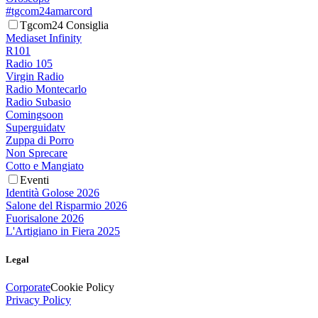
#tgcom24amarcord
Tgcom24 Consiglia
Mediaset Infinity
R101
Radio 105
Virgin Radio
Radio Montecarlo
Radio Subasio
Comingsoon
Superguidatv
Zuppa di Porro
Non Sprecare
Cotto e Mangiato
Eventi
Identità Golose 2026
Salone del Risparmio 2026
Fuorisalone 2026
L'Artigiano in Fiera 2025
Legal
Corporate
Cookie Policy
Privacy Policy