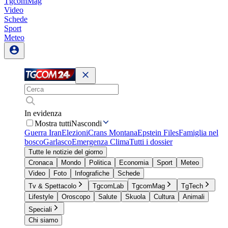
TgcomMag
Video
Schede
Sport
Meteo
In evidenza
Mostra tutti
Nascondi
Guerra Iran
Elezioni
Crans Montana
Epstein Files
Famiglia nel
bosco
Garlasco
Emergenza Clima
Tutti i dossier
Tutte le notizie del giorno
Cronaca
Mondo
Politica
Economia
Sport
Meteo
Video
Foto
Infografiche
Schede
Tv & Spettacolo
TgcomLab
TgcomMag
TgTech
Lifestyle
Oroscopo
Salute
Skuola
Cultura
Animali
Speciali
Chi siamo