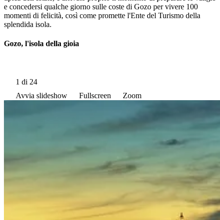
e concedersi qualche giorno sulle coste di Gozo per vivere 100
momenti di felicità, così come promette l'Ente del Turismo della
splendida isola.
Gozo, l'isola della gioia
1
di 24
Avvia slideshow
Fullscreen
Zoom