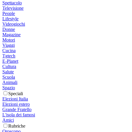
Spettacolo
Televisione
People
Lifestyle
Videogiochi
Donne
Magazine
Motori
Viaggi
Cucina
Tgtech
E-Planet
Cultura
Salute
Scuola
Animali
Spazio
Speciali
Elezioni Italia
Elezioni estero
Grande Fratello
L'isola dei famosi
Amici
Rubriche
Oroscopo