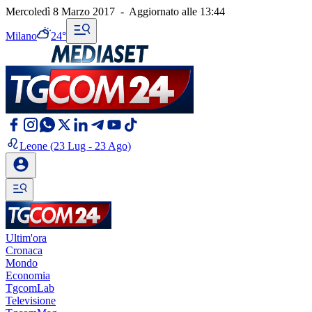
Mercoledì 8 Marzo 2017
-
Aggiornato alle
13:44
Milano
24°
Leone
(23 Lug - 23 Ago)
Ultim'ora
Cronaca
Mondo
Economia
TgcomLab
Televisione