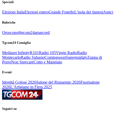
Speciali
Elezioni Italia
Elezioni estero
Grande Fratello
L'isola dei famosi
Amici
Rubriche
Oroscopo
#tgcom24amarcord
Tgcom24 Consiglia
Mediaset Infinity
R101
Radio 105
Virgin Radio
Radio
Montecarlo
Radio Subasio
Comingsoon
Superguidatv
Zuppa di
Porro
Non Sprecare
Cotto e Mangiato
Eventi
Identità Golose 2026
Salone del Risparmio 2026
Fuorisalone
2026
L'Artigiano in Fiera 2025
Seguici su