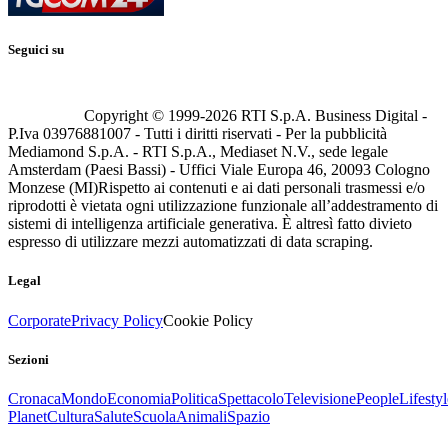
Seguici su
Copyright © 1999-
2026
RTI S.p.A. Business Digital -
P.Iva 03976881007 - Tutti i diritti riservati - Per la pubblicità
Mediamond S.p.A. - RTI S.p.A., Mediaset N.V., sede legale
Amsterdam (Paesi Bassi) - Uffici Viale Europa 46, 20093 Cologno
Monzese (MI)
Rispetto ai contenuti e ai dati personali trasmessi e/o
riprodotti è vietata ogni utilizzazione funzionale all’addestramento di
sistemi di intelligenza artificiale generativa. È altresì fatto divieto
espresso di utilizzare mezzi automatizzati di data scraping.
Legal
Corporate
Privacy Policy
Cookie Policy
Sezioni
Cronaca
Mondo
Economia
Politica
Spettacolo
Televisione
People
Lifestyl
Planet
Cultura
Salute
Scuola
Animali
Spazio