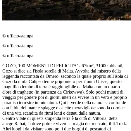
© ufficio-stampa
© ufficio-stampa
© ufficio-stampa
GOZO, 100 MOMENTI DI FELICITA' - 67km², 31000 abitanti,
Gozo si dice sia l'isola sorella di Malta. Avvolta dal mistero della
leggenda raccontata da Omero, secondo la quale proprio sull'isola di
Gozo la ninfa Calipso tenne prigioniero per 7 anni Ulisse, questo
magnifico lembo di terra è raggiungibile da Malta con un quarto
d'ora di traghetto (in partenza da Cirkewwa). Solo pochi minuti di
viaggio per godere poi di giorni interi da vivere in un vero e proprio
paradiso terrestre in miniatura. Qui il verde della natura si confonde
con il blu del mare e spiagge e calette meravigliose sono la cornice
di una vita scandita da ritmi lenti e dettati dalla natura.
Centro vitale di questa stupenda terra è la città di Vittoria, detta
ancge Rabat, là dove potrete vivere la magia del mercato, il It-Tokk.
Altri luoghi da visitare sono poi i due borghi di pescatori di