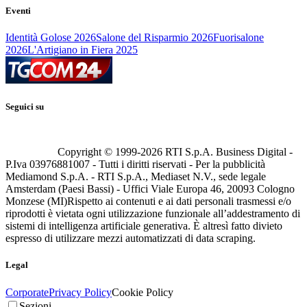
Eventi
Identità Golose 2026
Salone del Risparmio 2026
Fuorisalone
2026
L'Artigiano in Fiera 2025
Seguici su
Copyright © 1999-
2026
RTI S.p.A. Business Digital -
P.Iva 03976881007 - Tutti i diritti riservati - Per la pubblicità
Mediamond S.p.A. - RTI S.p.A., Mediaset N.V., sede legale
Amsterdam (Paesi Bassi) - Uffici Viale Europa 46, 20093 Cologno
Monzese (MI)
Rispetto ai contenuti e ai dati personali trasmessi e/o
riprodotti è vietata ogni utilizzazione funzionale all’addestramento di
sistemi di intelligenza artificiale generativa. È altresì fatto divieto
espresso di utilizzare mezzi automatizzati di data scraping.
Legal
Corporate
Privacy Policy
Cookie Policy
Sezioni