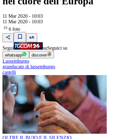
nel cuore dell'Europa
11 Mar 2020 - 10:03
11 Mar 2020 - 10:03
6
foto
Segui
su
Seguici su
whatsapp
discover
Lussemburgo
granducato di lussemburgo
castelli
OLTRE IL BUIO E IL SILENZIO