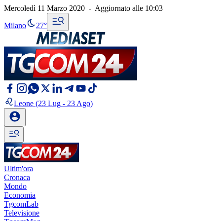
Mercoledì 11 Marzo 2020
-
Aggiornato alle
10:03
Milano
27°
Leone
(23 Lug - 23 Ago)
Ultim'ora
Cronaca
Mondo
Economia
TgcomLab
Televisione