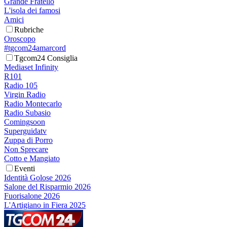
Grande Fratello
L'isola dei famosi
Amici
Rubriche
Oroscopo
#tgcom24amarcord
Tgcom24 Consiglia
Mediaset Infinity
R101
Radio 105
Virgin Radio
Radio Montecarlo
Radio Subasio
Comingsoon
Superguidatv
Zuppa di Porro
Non Sprecare
Cotto e Mangiato
Eventi
Identità Golose 2026
Salone del Risparmio 2026
Fuorisalone 2026
L'Artigiano in Fiera 2025