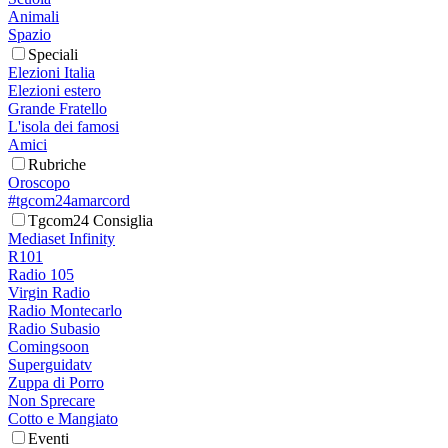
Animali
Spazio
Speciali
Elezioni Italia
Elezioni estero
Grande Fratello
L'isola dei famosi
Amici
Rubriche
Oroscopo
#tgcom24amarcord
Tgcom24 Consiglia
Mediaset Infinity
R101
Radio 105
Virgin Radio
Radio Montecarlo
Radio Subasio
Comingsoon
Superguidatv
Zuppa di Porro
Non Sprecare
Cotto e Mangiato
Eventi