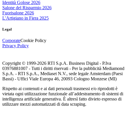
Identità Golose 2026
Salone del Risparmio 2026
Fuorisalone 2026
L'Artigiano in Fiera 2025
Legal
Corporate
Cookie Policy
Privacy Policy
Copyright © 1999-
2026
RTI S.p.A. Business Digital - P.Iva
03976881007 - Tutti i diritti riservati - Per la pubblicità Mediamond
S.p.A. - RTI S.p.A., Mediaset N.V., sede legale Amsterdam (Paesi
Bassi) - Uffici Viale Europa 46, 20093 Cologno Monzese (MI)
Rispetto ai contenuti e ai dati personali trasmessi e/o riprodotti è
vietata ogni utilizzazione funzionale all’addestramento di sistemi di
intelligenza artificiale generativa. È altresì fatto divieto espresso di
utilizzare mezzi automatizzati di data scraping.