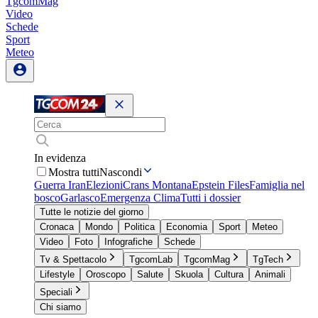
TgcomMag
Video
Schede
Sport
Meteo
In evidenza
Mostra tutti
Nascondi
Guerra Iran
Elezioni
Crans Montana
Epstein Files
Famiglia nel
bosco
Garlasco
Emergenza Clima
Tutti i dossier
Tutte le notizie del giorno
Cronaca
Mondo
Politica
Economia
Sport
Meteo
Video
Foto
Infografiche
Schede
Tv & Spettacolo
TgcomLab
TgcomMag
TgTech
Lifestyle
Oroscopo
Salute
Skuola
Cultura
Animali
Speciali
Chi siamo