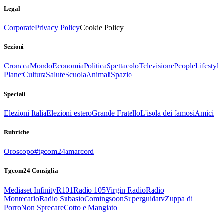
Legal
Corporate
Privacy Policy
Cookie Policy
Sezioni
Cronaca
Mondo
Economia
Politica
Spettacolo
Televisione
People
Lifestyl
Planet
Cultura
Salute
Scuola
Animali
Spazio
Speciali
Elezioni Italia
Elezioni estero
Grande Fratello
L'isola dei famosi
Amici
Rubriche
Oroscopo
#tgcom24amarcord
Tgcom24 Consiglia
Mediaset Infinity
R101
Radio 105
Virgin Radio
Radio
Montecarlo
Radio Subasio
Comingsoon
Superguidatv
Zuppa di
Porro
Non Sprecare
Cotto e Mangiato