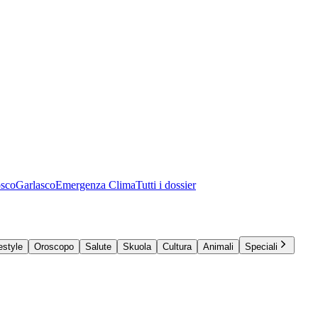
osco
Garlasco
Emergenza Clima
Tutti i dossier
estyle
Oroscopo
Salute
Skuola
Cultura
Animali
Speciali