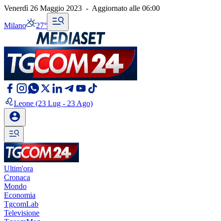
Venerdì 26 Maggio 2023
-
Aggiornato alle
06:00
Milano
27°
Leone
(23 Lug - 23 Ago)
Ultim'ora
Cronaca
Mondo
Economia
TgcomLab
Televisione