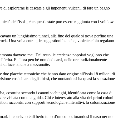
re di esplorarne le cascate e gli imponenti vulcani, di fare un bagno
unicità dell’isola, che quest’estate può essere raggiunta con i voli low
avato un lunghissimo tunnel, alla fine del quale si trova perfino una
uck. Una volta entrati, le suggestioni bianche, violette e blu regalano
n tramonta davvero mai. Del resto, le credenze popolari vogliono che
ll’erba. E allora perché non dedicarsi, nelle ore tradizionalmente
imi di luce, anche a mezzanotte.
 le due placche tettoniche che hanno dato origine all’isola 18 milioni di
isione così chiara degli abissi, che nuotando si ha quasi la sensazione
rba, costruita secondo i canoni vichinghi, identificata come la casa di
ere visitata con una guida. Chi è interessato alla vita dei primi coloni
on racconta, con supporti tecnologici e interattivi, la colonizzazione
ari. Il consiglio è di berlo tutto d’un colpo, turandosi il naso per non