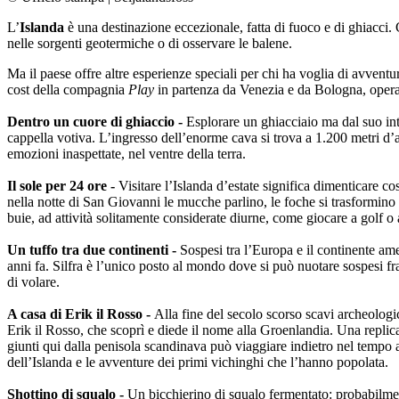
L’
Islanda
è una destinazione eccezionale, fatta di fuoco e di ghiacci. 
nelle sorgenti geotermiche o di osservare le balene.
Ma il paese offre altre esperienze speciali per chi ha voglia di avventu
cost della compagnia
Play
in partenza da Venezia e da Bologna, opera
Dentro un cuore di ghiaccio -
Esplorare un ghiacciaio ma dal suo int
cappella votiva. L’ingresso dell’enorme cava si trova a 1.200 metri d’a
emozioni inaspettate, nel ventre della terra.
Il sole per 24 ore -
Visitare l’Islanda d’estate significa dimenticare c
nella notte di San Giovanni le mucche parlino, le foche si trasformino 
buie, ad attività solitamente considerate diurne, come giocare a golf o 
Un tuffo tra due continenti -
Sospesi tra l’Europa e il continente ame
anni fa. Silfra è l’unico posto al mondo dove si può nuotare sospesi fr
di volare.
A casa di Erik il Rosso -
Alla fine del secolo scorso scavi archeologic
Erik il Rosso, che scoprì e diede il nome alla Groenlandia. Una replica f
giunti qui dalla penisola scandinava può viaggiare indietro nel tempo
dell’Islanda e le avventure dei primi vichinghi che l’hanno popolata.
Shottino di squalo -
Un bicchierino di squalo fermentato: probabilmente