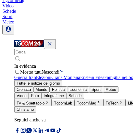
TgcomMag
Video
Schede
Sport
Meteo
In evidenza
Mostra tutti
Nascondi
Guerra Iran
Elezioni
Crans Montana
Epstein Files
Famiglia nel b
Tutte le notizie del giorno
Cronaca
Mondo
Politica
Economia
Sport
Meteo
Video
Foto
Infografiche
Schede
Tv & Spettacolo
TgcomLab
TgcomMag
TgTech
Lif
Chi siamo
Seguici anche su