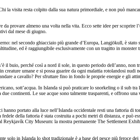
Chi la visita resta colpito dalla sua natura primordiale, e non può manca
re da provare almeno una volta nella vita. Ecco sette idee per scoprire l’
tivi dal mese di giugno.
erno: nel secondo ghiacciaio più grande d’Europa, Langjökull, è stato sc
ltitudine, ed è raggiungibile esclusivamente con un tragitto in monster tr
os’è il buio, perché così a nord il sole, in questo periodo dell’anno, no
in creature umane e si possa guarire da ogni malattia rotolandosi nudi ne
andare a cavallo? Per sfruttare fino in fondo le proprie energie e gli att
ricano, sott’acqua. In Islanda si può praticare lo snorkeling o il sub tra
a due continenti. Le sue acque sono talmente trasparenti, e offrono una v
i hanno portato alla luce nell’Islanda occidentale resti una fattoria di to
edele della fattoria è stata costruita a pochi metri di distanza, e può ess
 al Reykjavík City Museum: la mostra permanente The Settlement Exhibiti
 solo in Islanda lo shot tradizionale è a base del pesce più feroce dei m