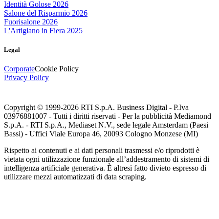
Identità Golose 2026
Salone del Risparmio 2026
Fuorisalone 2026
L'Artigiano in Fiera 2025
Legal
Corporate
Cookie Policy
Privacy Policy
Copyright © 1999-
2026
RTI S.p.A. Business Digital - P.Iva
03976881007 - Tutti i diritti riservati - Per la pubblicità Mediamond
S.p.A. - RTI S.p.A., Mediaset N.V., sede legale Amsterdam (Paesi
Bassi) - Uffici Viale Europa 46, 20093 Cologno Monzese (MI)
Rispetto ai contenuti e ai dati personali trasmessi e/o riprodotti è
vietata ogni utilizzazione funzionale all’addestramento di sistemi di
intelligenza artificiale generativa. È altresì fatto divieto espresso di
utilizzare mezzi automatizzati di data scraping.