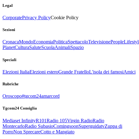
Legal
Corporate
Privacy Policy
Cookie Policy
Sezioni
Cronaca
Mondo
Economia
Politica
Spettacolo
Televisione
People
Lifestyl
Planet
Cultura
Salute
Scuola
Animali
Spazio
Speciali
Elezioni Italia
Elezioni estero
Grande Fratello
L'isola dei famosi
Amici
Rubriche
Oroscopo
#tgcom24amarcord
Tgcom24 Consiglia
Mediaset Infinity
R101
Radio 105
Virgin Radio
Radio
Montecarlo
Radio Subasio
Comingsoon
Superguidatv
Zuppa di
Porro
Non Sprecare
Cotto e Mangiato