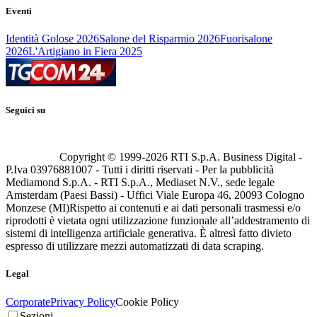
Eventi
Identità Golose 2026
Salone del Risparmio 2026
Fuorisalone
2026
L'Artigiano in Fiera 2025
Seguici su
Copyright © 1999-
2026
RTI S.p.A. Business Digital -
P.Iva 03976881007 - Tutti i diritti riservati - Per la pubblicità
Mediamond S.p.A. - RTI S.p.A., Mediaset N.V., sede legale
Amsterdam (Paesi Bassi) - Uffici Viale Europa 46, 20093 Cologno
Monzese (MI)
Rispetto ai contenuti e ai dati personali trasmessi e/o
riprodotti è vietata ogni utilizzazione funzionale all’addestramento di
sistemi di intelligenza artificiale generativa. È altresì fatto divieto
espresso di utilizzare mezzi automatizzati di data scraping.
Legal
Corporate
Privacy Policy
Cookie Policy
Sezioni