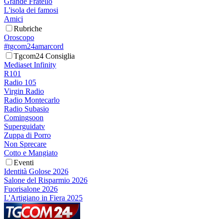
Grande Fratello
L'isola dei famosi
Amici
Rubriche
Oroscopo
#tgcom24amarcord
Tgcom24 Consiglia
Mediaset Infinity
R101
Radio 105
Virgin Radio
Radio Montecarlo
Radio Subasio
Comingsoon
Superguidatv
Zuppa di Porro
Non Sprecare
Cotto e Mangiato
Eventi
Identità Golose 2026
Salone del Risparmio 2026
Fuorisalone 2026
L'Artigiano in Fiera 2025