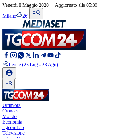
Venerdì 8 Maggio 2020
-
Aggiornato alle
05:30
Milano
26°
Leone
(23 Lug - 23 Ago)
Ultim'ora
Cronaca
Mondo
Economia
TgcomLab
Televisione