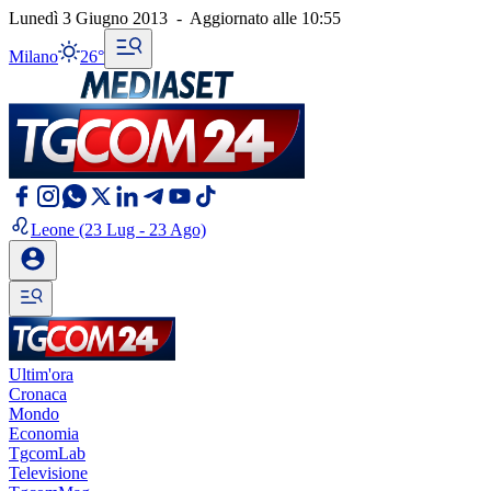
Lunedì 3 Giugno 2013
-
Aggiornato alle
10:55
Milano
26°
Leone
(23 Lug - 23 Ago)
Ultim'ora
Cronaca
Mondo
Economia
TgcomLab
Televisione