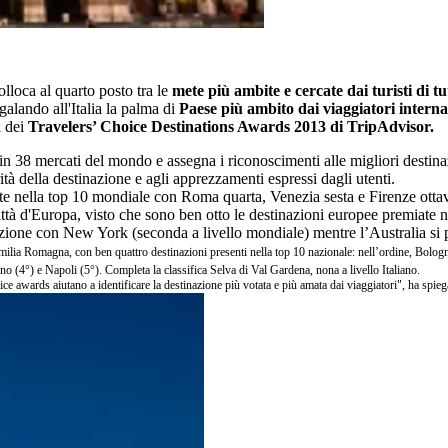
lloca al quarto posto tra le
mete più ambite e cercate dai turisti di tu
egalando all'Italia la palma di
Paese più ambito dai viaggiatori interna
a dei
Travelers’ Choice Destinations Awards 2013 di TripAdvisor.
 38 mercati del mondo e assegna i riconoscimenti alle migliori destinazi
arità della destinazione e agli apprezzamenti espressi dagli utenti.
e nella top 10 mondiale con Roma quarta, Venezia sesta e Firenze ottava
ttà d'Europa, visto che sono ben otto le destinazioni europee premiate nel
one con New York (seconda a livello mondiale) mentre l’Australia si 
’Emilia Romagna, con ben quattro destinazioni presenti nella top 10 nazionale: nell’ordine, Bologna
no (4°) e Napoli (5°). Completa la classifica Selva di Val Gardena, nona a livello Italiano.
ice awards aiutano a
identificare la destinazione più votata e più amata dai
viaggiatori", ha spie