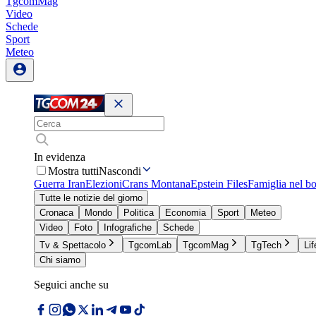
TgcomMag
Video
Schede
Sport
Meteo
In evidenza
Mostra tutti
Nascondi
Guerra Iran
Elezioni
Crans Montana
Epstein Files
Famiglia nel b
Tutte le notizie del giorno
Cronaca
Mondo
Politica
Economia
Sport
Meteo
Video
Foto
Infografiche
Schede
Tv & Spettacolo
TgcomLab
TgcomMag
TgTech
Lif
Chi siamo
Seguici anche su