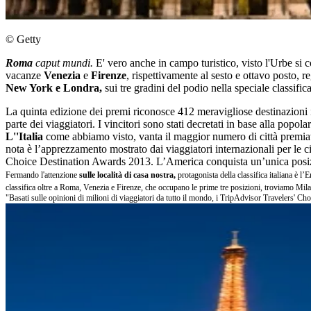
© Getty
Roma
caput mundi.
E' vero anche in campo turistico, visto l'Urbe si co
vacanze
Venezia
e
Firenze
, rispettivamente al sesto e ottavo posto, r
New York e Londra,
sui tre gradini del podio nella speciale classific
La quinta edizione dei premi riconosce 412 meravigliose destinazioni in
parte dei viaggiatori. I vincitori sono stati decretati in base alla popol
L''Italia
come abbiamo visto, vanta il maggior numero di città premiat
nota è l’apprezzamento mostrato dai viaggiatori internazionali per le ci
Choice Destination Awards 2013. L’America conquista un’unica posizi
Fermando l'attenzione
sulle località di casa nostra,
protagonista della classifica italiana è l
classifica oltre a Roma, Venezia e Firenze, che occupano le prime tre posizioni, troviamo Mila
"Basati sulle opinioni di milioni di viaggiatori da tutto il
mondo, i TripAdvisor Travelers' Cho