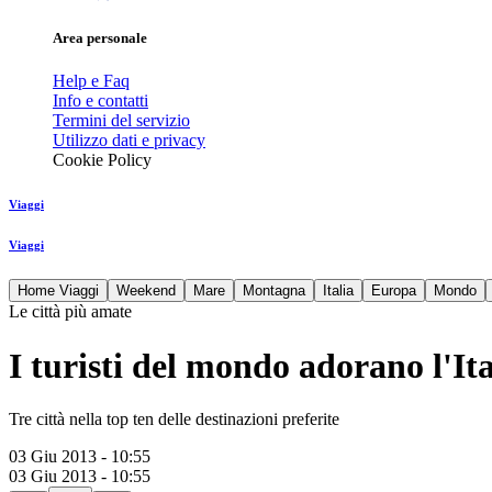
Area personale
Help e Faq
Info e contatti
Termini del servizio
Utilizzo dati e privacy
Cookie Policy
Viaggi
Viaggi
Home Viaggi
Weekend
Mare
Montagna
Italia
Europa
Mondo
Le città più amate
I turisti del mondo adorano l'Ita
Tre città nella top ten delle destinazioni preferite
03 Giu 2013 - 10:55
03 Giu 2013 - 10:55