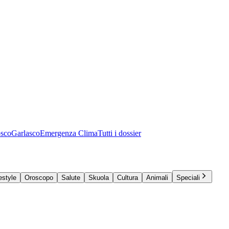
osco
Garlasco
Emergenza Clima
Tutti i dossier
estyle
Oroscopo
Salute
Skuola
Cultura
Animali
Speciali