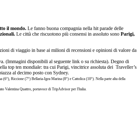
tto il mondo.
Le fanno buona compagnia nella hit parade delle
zionali.
Le città che riscuotono più consensi in assoluto sono
Parigi,
oni di viaggio in base ai milioni di recensioni e opinioni di valore da
. (Immagini disponibili al seguente link o su richiesta). Degno di
la top ten mondiale: tra cui Parigi, vincitrice assoluta dei Traveller’s
piazza al decimo posto con Sydney.
 (6°), Riccione (7°) Bellaria-Igea Marina (8°) e Cattolica (10°). Nella parte alta della
gato Valentina Quattro, portavoce di
TripAdvisor per l'Italia.