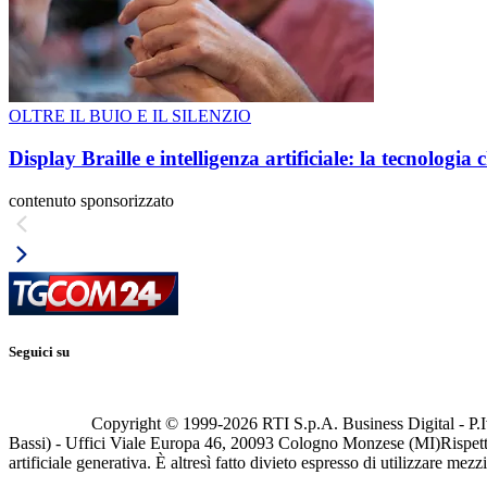
OLTRE IL BUIO E IL SILENZIO
Display Braille e intelligenza artificiale: la tecnologi
contenuto sponsorizzato
Seguici su
Copyright © 1999-
2026
RTI S.p.A. Business Digital - P.I
Bassi) - Uffici Viale Europa 46, 20093 Cologno Monzese (MI)
Rispett
artificiale generativa. È altresì fatto divieto espresso di utilizzare mez