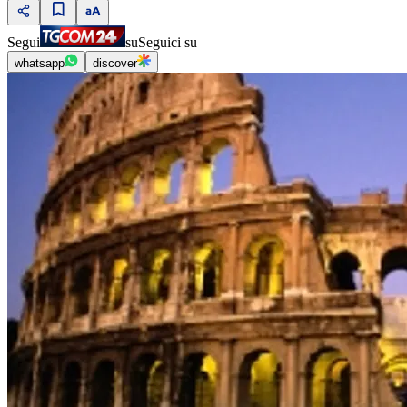
Segui
su
Seguici su
whatsapp
discover