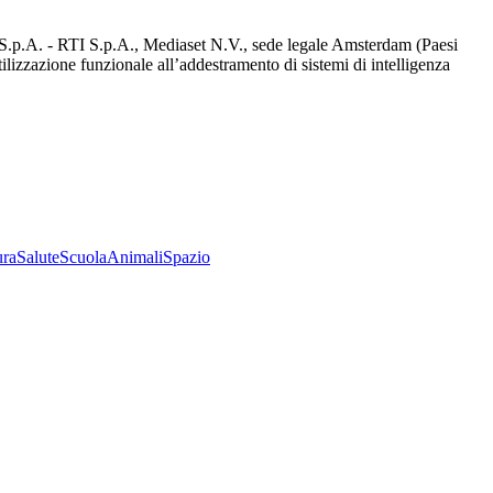
d S.p.A. - RTI S.p.A., Mediaset N.V., sede legale Amsterdam (Paesi
utilizzazione funzionale all’addestramento di sistemi di intelligenza
ura
Salute
Scuola
Animali
Spazio