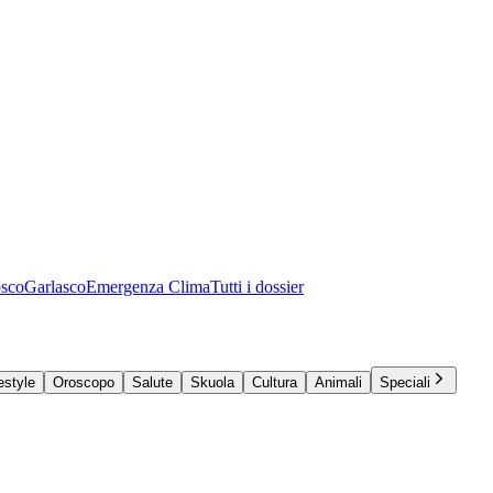
osco
Garlasco
Emergenza Clima
Tutti i dossier
estyle
Oroscopo
Salute
Skuola
Cultura
Animali
Speciali