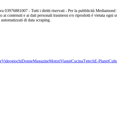
va 03976881007 - Tutti i diritti riservati - Per la pubblicità Mediamon
o ai contenuti e ai dati personali trasmessi e/o riprodotti è vietata ogni 
zi automatizzati di data scraping.
e
Videogiochi
Donne
Magazine
Motori
Viaggi
Cucina
Tgtech
E-Planet
Cult