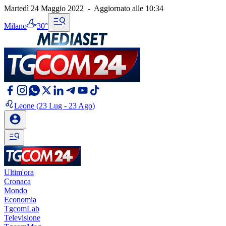
Martedì 24 Maggio 2022
-
Aggiornato alle
10:34
Milano
30°
Leone
(23 Lug - 23 Ago)
Ultim'ora
Cronaca
Mondo
Economia
TgcomLab
Televisione