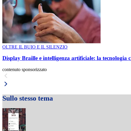
OLTRE IL BUIO E IL SILENZIO
Display Braille e intelligenza artificiale: la tecnologi
contenuto sponsorizzato
Sullo stesso tema