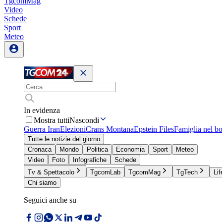
TgcomMag
Video
Schede
Sport
Meteo
In evidenza
Mostra tutti
Nascondi
Guerra Iran
Elezioni
Crans Montana
Epstein Files
Famiglia nel b
Tutte le notizie del giorno
Cronaca
Mondo
Politica
Economia
Sport
Meteo
Video
Foto
Infografiche
Schede
Tv & Spettacolo
TgcomLab
TgcomMag
TgTech
Lif
Chi siamo
Seguici anche su