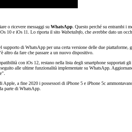
iare o ricevere messaggi su
WhatsApp
. Questo perché su entrambi i mo
iOs 10 e iOs 11. Lo riporta il sito
WabetaInfo
, che avrebbe dato un occhi
 supporto di WhatsApp per una certa versione delle due piattaforme, gli 
è altro da fare che passare a un nuovo dispositivo.
patibilità con iOs 12, restano nella lista degli smartphone supportati gl
r seguito alle ultime funzionalità implementate su WhatsApp. Aggiornand
e".
e di Apple, a fine 2020 i possessori di iPhone 5 e iPhone 5c ammontavan
 da parte di WhatsApp.