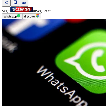
Segui
su
Seguici su
whatsapp
discover