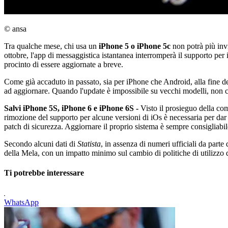
© ansa
Tra qualche mese, chi usa un
iPhone 5 o iPhone 5c
non potrà più inv
ottobre, l'app di messaggistica istantanea
interromperà il supporto per 
procinto di essere aggiornate a breve.
Come già accaduto in passato, sia per iPhone che Android, alla fine del
ad aggiornare. Quando l'update è impossibile su vecchi modelli, non c'
Salvi iPhone 5S, iPhone 6 e iPhone 6S -
Visto il prosieguo della com
rimozione del supporto per alcune versioni di iOs è necessaria per da
patch di sicurezza. Aggiornare il proprio sistema è sempre consigliabil
Secondo alcuni dati di
Statista
, in assenza di numeri ufficiali da part
della Mela, con un impatto minimo sul cambio di politiche di utilizzo
Ti potrebbe interessare
WhatsApp