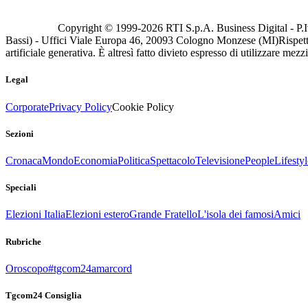
Copyright © 1999-
2026
RTI S.p.A. Business Digital - P.I
Bassi) - Uffici Viale Europa 46, 20093 Cologno Monzese (MI)
Rispett
artificiale generativa. È altresì fatto divieto espresso di utilizzare mez
Legal
Corporate
Privacy Policy
Cookie Policy
Sezioni
Cronaca
Mondo
Economia
Politica
Spettacolo
Televisione
People
Lifestyl
Speciali
Elezioni Italia
Elezioni estero
Grande Fratello
L'isola dei famosi
Amici
Rubriche
Oroscopo
#tgcom24amarcord
Tgcom24 Consiglia