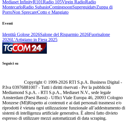
Mediaset Infinity
R101
Radio 105
Virgin Radio
Radio
Montecarlo
Radio Subasio
Comingsoon
Superguidatv
Zuppa di
Porro
Non Sprecare
Cotto e Mangiato
Eventi
Identità Golose 2026
Salone del Risparmio 2026
Fuorisalone
2026
L'Artigiano in Fiera 2025
Seguici su
Copyright © 1999-
2026
RTI S.p.A. Business Digital -
P.Iva 03976881007 - Tutti i diritti riservati - Per la pubblicità
Mediamond S.p.A. - RTI S.p.A., Mediaset N.V., sede legale
Amsterdam (Paesi Bassi) - Uffici Viale Europa 46, 20093 Cologno
Monzese (MI)
Rispetto ai contenuti e ai dati personali trasmessi e/o
riprodotti è vietata ogni utilizzazione funzionale all’addestramento di
sistemi di intelligenza artificiale generativa. È altresì fatto divieto
espresso di utilizzare mezzi automatizzati di data scraping.