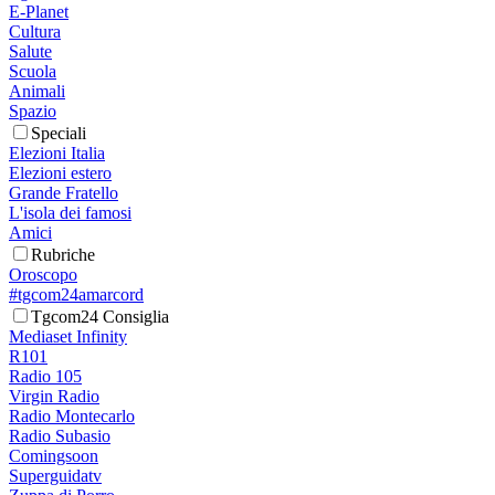
E-Planet
Cultura
Salute
Scuola
Animali
Spazio
Speciali
Elezioni Italia
Elezioni estero
Grande Fratello
L'isola dei famosi
Amici
Rubriche
Oroscopo
#tgcom24amarcord
Tgcom24 Consiglia
Mediaset Infinity
R101
Radio 105
Virgin Radio
Radio Montecarlo
Radio Subasio
Comingsoon
Superguidatv