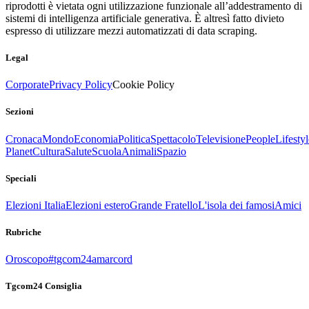
riprodotti è vietata ogni utilizzazione funzionale all’addestramento di
sistemi di intelligenza artificiale generativa. È altresì fatto divieto
espresso di utilizzare mezzi automatizzati di data scraping.
Legal
Corporate
Privacy Policy
Cookie Policy
Sezioni
Cronaca
Mondo
Economia
Politica
Spettacolo
Televisione
People
Lifestyl
Planet
Cultura
Salute
Scuola
Animali
Spazio
Speciali
Elezioni Italia
Elezioni estero
Grande Fratello
L'isola dei famosi
Amici
Rubriche
Oroscopo
#tgcom24amarcord
Tgcom24 Consiglia