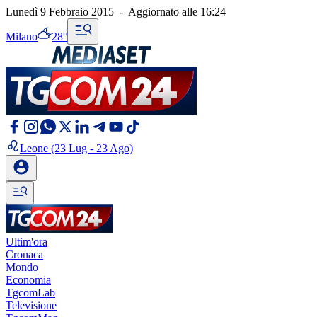
Lunedì 9 Febbraio 2015
-
Aggiornato alle
16:24
Milano
28°
Leone
(23 Lug - 23 Ago)
Ultim'ora
Cronaca
Mondo
Economia
TgcomLab
Televisione