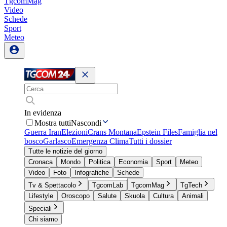
TgcomMag
Video
Schede
Sport
Meteo
In evidenza
Mostra tutti
Nascondi
Guerra Iran
Elezioni
Crans Montana
Epstein Files
Famiglia nel
bosco
Garlasco
Emergenza Clima
Tutti i dossier
Tutte le notizie del giorno
Cronaca
Mondo
Politica
Economia
Sport
Meteo
Video
Foto
Infografiche
Schede
Tv & Spettacolo
TgcomLab
TgcomMag
TgTech
Lifestyle
Oroscopo
Salute
Skuola
Cultura
Animali
Speciali
Chi siamo