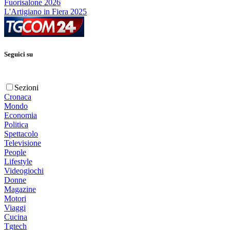
Fuorisalone 2026
L'Artigiano in Fiera 2025
Seguici su
Sezioni
Cronaca
Mondo
Economia
Politica
Spettacolo
Televisione
People
Lifestyle
Videogiochi
Donne
Magazine
Motori
Viaggi
Cucina
Tgtech