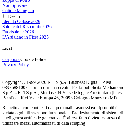
Zuppa di Porro
Non Sprecare
Cotto e Mangiato
Eventi
Identità Golose 2026
Salone del Risparmio 2026
Fuorisalone 2026
L'Artigiano in Fiera 2025
Legal
Corporate
Cookie Policy
Privacy Policy
Copyright © 1999-
2026
RTI S.p.A. Business Digital - P.Iva
03976881007 - Tutti i diritti riservati - Per la pubblicità Mediamond
S.p.A. - RTI S.p.A., Mediaset N.V., sede legale Amsterdam (Paesi
Bassi) - Uffici Viale Europa 46, 20093 Cologno Monzese (MI)
Rispetto ai contenuti e ai dati personali trasmessi e/o riprodotti è
vietata ogni utilizzazione funzionale all’addestramento di sistemi di
intelligenza artificiale generativa. È altresì fatto divieto espresso di
utilizzare mezzi automatizzati di data scraping.