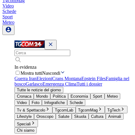
TgcomMag
Video
Schede
Sport
Meteo
In evidenza
Mostra tutti
Nascondi
Guerra Iran
Elezioni
Crans Montana
Epstein Files
Famiglia nel
bosco
Garlasco
Emergenza Clima
Tutti i dossier
Tutte le notizie del giorno
Cronaca
Mondo
Politica
Economia
Sport
Meteo
Video
Foto
Infografiche
Schede
Tv & Spettacolo
TgcomLab
TgcomMag
TgTech
Lifestyle
Oroscopo
Salute
Skuola
Cultura
Animali
Speciali
Chi siamo