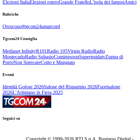
Elezioni Italia
Elezioni estero
Grande Fratello
L'isola dei famosi
Amici
Rubriche
Oroscopo
#tgcom24amarcord
Tgcom24 Consiglia
Mediaset Infinity
R101
Radio 105
Virgin Radio
Radio
Montecarlo
Radio Subasio
Comingsoon
Superguidatv
Zuppa di
Porro
Non Sprecare
Cotto e Mangiato
Eventi
Identità Golose 2026
Salone del Risparmio 2026
Fuorisalone
2026
L'Artigiano in Fiera 2025
Seguici su
Copyright © 1999-
2026
RTI S.p.A. Business Digital -