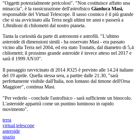
"Oggetti potenzialmente pericolosi". "Non costituisce affatto una
minaccia", è la rassicurazione dell'astrofisico
Gianluca Masi,
responsabile del Virtual Telescope. Il sasso cosmico è il più grande
che si sia avvicinato alla Terra negli ultimi tre anni e passerà a
1,8milioni di chilometri dal nostro pianeta.
Tanta la curiosità da parte di astronomi e astrofili. "L'ultimo
asteroide di dimensioni simili - ha osservato Masi - era passato
vicino alla Terra nel 2004, ed era stato Toutatis, dal diametro di 5,4
chilometri; il prossimo grande asteroide è invece atteso nel 2017 e
sarà il 1999 AN10".
Il passaggio ravvicinato di 2014 JO25 è previsto alle 14.24 italiane
del 19 aprile. Quella stessa sera, a partire dalle 21.30, "sarà
perfettamente visibile dall'Italia, non lontano dal timone dell'Orsa
Maggiore", continua Masi.
"Per vederlo - conclude l'astrofisico - sarà sufficiente un binocolo.
L'asteroide apparirà come un puntino luminoso in rapido
movimento".
terra
virtual telescope
asteroide
spazio