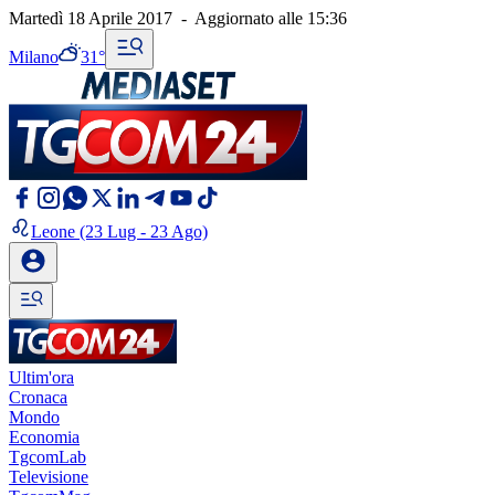
Martedì 18 Aprile 2017
-
Aggiornato alle
15:36
Milano
31°
Leone
(23 Lug - 23 Ago)
Ultim'ora
Cronaca
Mondo
Economia
TgcomLab
Televisione