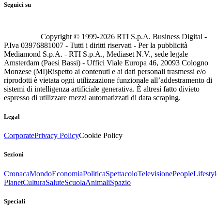
Seguici su
Copyright © 1999-
2026
RTI S.p.A. Business Digital -
P.Iva 03976881007 - Tutti i diritti riservati - Per la pubblicità
Mediamond S.p.A. - RTI S.p.A., Mediaset N.V., sede legale
Amsterdam (Paesi Bassi) - Uffici Viale Europa 46, 20093 Cologno
Monzese (MI)
Rispetto ai contenuti e ai dati personali trasmessi e/o
riprodotti è vietata ogni utilizzazione funzionale all’addestramento di
sistemi di intelligenza artificiale generativa. È altresì fatto divieto
espresso di utilizzare mezzi automatizzati di data scraping.
Legal
Corporate
Privacy Policy
Cookie Policy
Sezioni
Cronaca
Mondo
Economia
Politica
Spettacolo
Televisione
People
Lifestyl
Planet
Cultura
Salute
Scuola
Animali
Spazio
Speciali