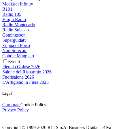
Mediaset Infinity
R101
Radio 105
Virgin Radio
Radio Montecarlo
Radio Subasio
Comingsoon
Superguidatv
Zuppa di Porro
Non Sprecare
Cotto e Mangiato
Eventi
Identità Golose 2026
Salone del Risparmio 2026
Fuorisalone 2026
L'Artigiano in Fiera 2025
Legal
Corporate
Cookie Policy
Privacy Policy
Copyright © 1999-
2026
RTI S.p.A. Business Digital - P.Iva