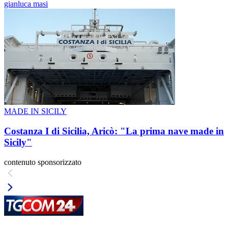
gianluca masi
MADE IN SICILY
Costanza I di Sicilia, Aricò: "La prima nave made in
Sicily"
contenuto sponsorizzato