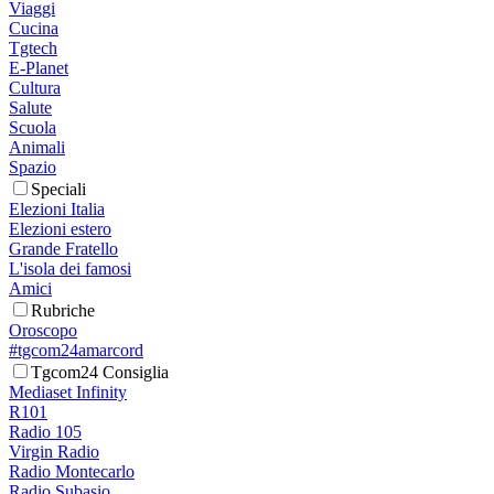
Viaggi
Cucina
Tgtech
E-Planet
Cultura
Salute
Scuola
Animali
Spazio
Speciali
Elezioni Italia
Elezioni estero
Grande Fratello
L'isola dei famosi
Amici
Rubriche
Oroscopo
#tgcom24amarcord
Tgcom24 Consiglia
Mediaset Infinity
R101
Radio 105
Virgin Radio
Radio Montecarlo
Radio Subasio