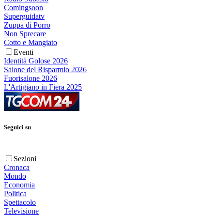
Comingsoon
Superguidatv
Zuppa di Porro
Non Sprecare
Cotto e Mangiato
Eventi
Identità Golose 2026
Salone del Risparmio 2026
Fuorisalone 2026
L'Artigiano in Fiera 2025
Seguici su
Sezioni
Cronaca
Mondo
Economia
Politica
Spettacolo
Televisione