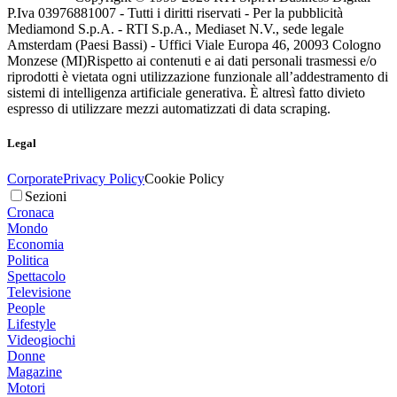
P.Iva 03976881007 - Tutti i diritti riservati - Per la pubblicità
Mediamond S.p.A. - RTI S.p.A., Mediaset N.V., sede legale
Amsterdam (Paesi Bassi) - Uffici Viale Europa 46, 20093 Cologno
Monzese (MI)
Rispetto ai contenuti e ai dati personali trasmessi e/o
riprodotti è vietata ogni utilizzazione funzionale all’addestramento di
sistemi di intelligenza artificiale generativa. È altresì fatto divieto
espresso di utilizzare mezzi automatizzati di data scraping.
Legal
Corporate
Privacy Policy
Cookie Policy
Sezioni
Cronaca
Mondo
Economia
Politica
Spettacolo
Televisione
People
Lifestyle
Videogiochi
Donne
Magazine
Motori