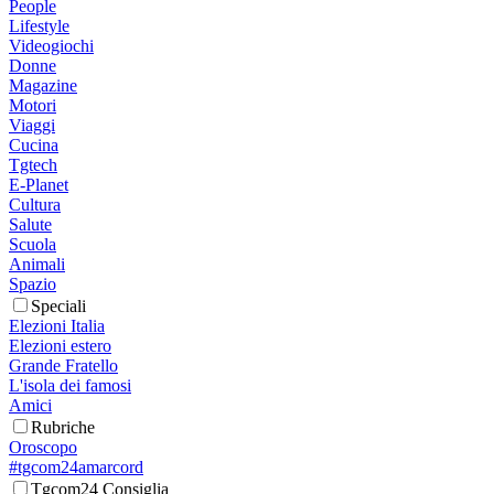
People
Lifestyle
Videogiochi
Donne
Magazine
Motori
Viaggi
Cucina
Tgtech
E-Planet
Cultura
Salute
Scuola
Animali
Spazio
Speciali
Elezioni Italia
Elezioni estero
Grande Fratello
L'isola dei famosi
Amici
Rubriche
Oroscopo
#tgcom24amarcord
Tgcom24 Consiglia