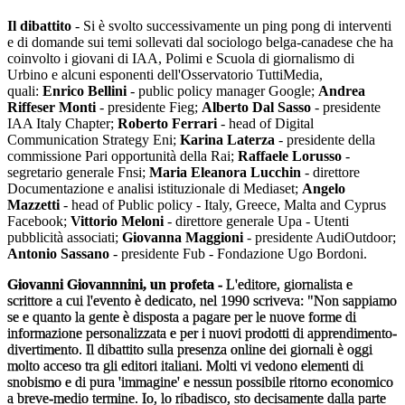
Il dibattito
- Si è svolto successivamente un ping pong di interventi
e di domande sui temi sollevati dal sociologo belga-canadese che ha
coinvolto i giovani di IAA, Polimi e Scuola di giornalismo di
Urbino e alcuni esponenti dell'Osservatorio TuttiMedia,
quali:
Enrico Bellini
- public policy manager Google;
Andrea
Riffeser Monti
- presidente Fieg;
Alberto Dal Sasso
- presidente
IAA Italy Chapter;
Roberto Ferrari
- head of Digital
Communication Strategy Eni;
Karina Laterza
- presidente della
commissione Pari opportunità della Rai;
Raffaele Lorusso
-
segretario generale Fnsi;
Maria Eleanora Lucchin
- direttore
Documentazione e analisi istituzionale di Mediaset;
Angelo
Mazzetti
- head of Public policy - Italy, Greece, Malta and Cyprus
Facebook;
Vittorio Meloni
- direttore generale Upa - Utenti
pubblicità associati;
Giovanna Maggioni
- presidente AudiOutdoor;
Antonio Sassano
- presidente Fub - Fondazione Ugo Bordoni.
Giovanni Giovannnini, un profeta -
L'editore, giornalista e
scrittore a cui l'evento è dedicato, nel 1990 scriveva: "Non sappiamo
se e quanto la gente è disposta a pagare per le nuove forme di
informazione personalizzata e per i nuovi prodotti di apprendimento-
divertimento. Il dibattito sulla presenza online dei giornali è oggi
molto acceso tra gli editori italiani. Molti vi vedono elementi di
snobismo e di pura 'immagine' e nessun possibile ritorno economico
a breve-medio termine. Io, lo ribadisco, sto decisamente dalla parte