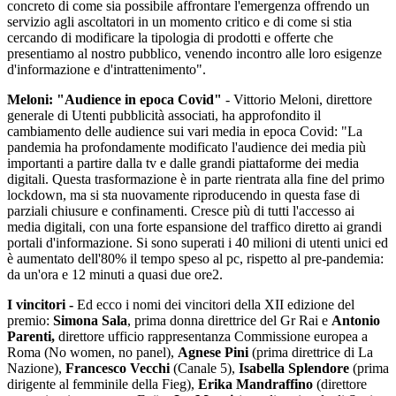
concreto di come sia possibile affrontare l'emergenza offrendo un
servizio agli ascoltatori in un momento critico e di come si stia
cercando di modificare la tipologia di prodotti e offerte che
presentiamo al nostro pubblico, venendo incontro alle loro esigenze
d'informazione e d'intrattenimento".
Meloni: "Audience in epoca Covid"
- Vittorio Meloni, direttore
generale di Utenti pubblicità associati, ha approfondito il
cambiamento delle audience sui vari media in epoca Covid: "La
pandemia ha profondamente modificato l'audience dei media più
importanti a partire dalla tv e dalle grandi piattaforme dei media
digitali. Questa trasformazione è in parte rientrata alla fine del primo
lockdown, ma si sta nuovamente riproducendo in questa fase di
parziali chiusure e confinamenti. Cresce più di tutti l'accesso ai
media digitali, con una forte espansione del traffico diretto ai grandi
portali d'informazione. Si sono superati i 40 milioni di utenti unici ed
è aumentato dell'80% il tempo speso al pc, rispetto al pre-pandemia:
da un'ora e 12 minuti a quasi due ore2.
I vincitori -
Ed ecco i nomi dei vincitori della XII edizione del
premio:
Simona Sala
, prima donna direttrice del Gr Rai e
Antonio
Parenti,
direttore ufficio rappresentanza Commissione europea a
Roma (No women, no panel),
Agnese Pini
(prima direttrice di La
Nazione),
Francesco Vecchi
(Canale 5),
Isabella Splendore
(prima
dirigente al femminile della Fieg),
Erika Mandraffino
(direttore