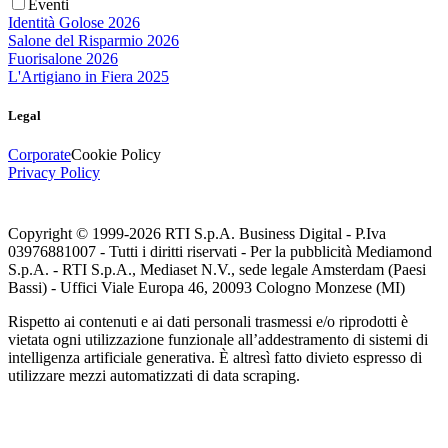
Eventi
Identità Golose 2026
Salone del Risparmio 2026
Fuorisalone 2026
L'Artigiano in Fiera 2025
Legal
Corporate
Cookie Policy
Privacy Policy
Copyright © 1999-
2026
RTI S.p.A. Business Digital - P.Iva
03976881007 - Tutti i diritti riservati - Per la pubblicità Mediamond
S.p.A. - RTI S.p.A., Mediaset N.V., sede legale Amsterdam (Paesi
Bassi) - Uffici Viale Europa 46, 20093 Cologno Monzese (MI)
Rispetto ai contenuti e ai dati personali trasmessi e/o riprodotti è
vietata ogni utilizzazione funzionale all’addestramento di sistemi di
intelligenza artificiale generativa. È altresì fatto divieto espresso di
utilizzare mezzi automatizzati di data scraping.