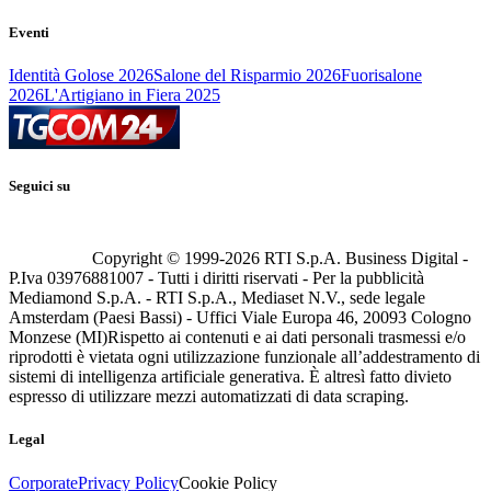
Eventi
Identità Golose 2026
Salone del Risparmio 2026
Fuorisalone
2026
L'Artigiano in Fiera 2025
Seguici su
Copyright © 1999-
2026
RTI S.p.A. Business Digital -
P.Iva 03976881007 - Tutti i diritti riservati - Per la pubblicità
Mediamond S.p.A. - RTI S.p.A., Mediaset N.V., sede legale
Amsterdam (Paesi Bassi) - Uffici Viale Europa 46, 20093 Cologno
Monzese (MI)
Rispetto ai contenuti e ai dati personali trasmessi e/o
riprodotti è vietata ogni utilizzazione funzionale all’addestramento di
sistemi di intelligenza artificiale generativa. È altresì fatto divieto
espresso di utilizzare mezzi automatizzati di data scraping.
Legal
Corporate
Privacy Policy
Cookie Policy