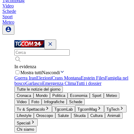
TgcomMag
Video
Schede
Sport
Meteo
In evidenza
Mostra tutti
Nascondi
Guerra Iran
Elezioni
Crans Montana
Epstein Files
Famiglia nel
bosco
Garlasco
Emergenza Clima
Tutti i dossier
Tutte le notizie del giorno
Cronaca
Mondo
Politica
Economia
Sport
Meteo
Video
Foto
Infografiche
Schede
Tv & Spettacolo
TgcomLab
TgcomMag
TgTech
Lifestyle
Oroscopo
Salute
Skuola
Cultura
Animali
Speciali
Chi siamo