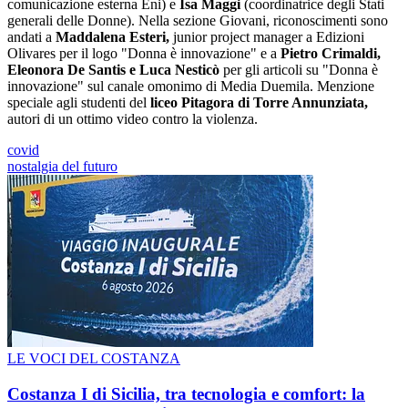
comunicazione esterna Eni) e
Isa Maggi
(coordinatrice degli Stati
generali delle Donne). Nella sezione Giovani, riconoscimenti sono
andati a
Maddalena Esteri,
junior project manager a Edizioni
Olivares per il logo "Donna è innovazione" e a
Pietro Crimaldi,
Eleonora De Santis e Luca Nesticò
per gli articoli su "Donna è
innovazione" sul canale omonimo di Media Duemila. Menzione
speciale agli studenti del
liceo Pitagora di Torre Annunziata,
autori di un ottimo video contro la violenza.
covid
nostalgia del futuro
LE VOCI DEL COSTANZA
Costanza I di Sicilia, tra tecnologia e comfort: la