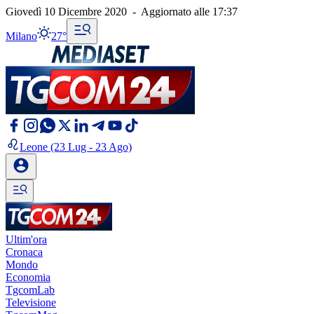
Giovedì 10 Dicembre 2020
-
Aggiornato alle
17:37
Milano
27°
Leone
(23 Lug - 23 Ago)
Ultim'ora
Cronaca
Mondo
Economia
TgcomLab
Televisione