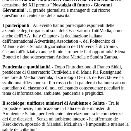
occasione del XII premio
"Nostalgia di futuro - Giovanni
Giovannini",
il grande giornalista e manager di cui ricorre
quest'anno il centenario della nascita.
I partecipanti -
All'evento hanno partecipato esponenti delle
aziende e degli organismi soci dell'Osservatorio TuttiMedia, come
anche dell'IAA, Italy Chapter - la declinazione italiana
dell'International Advertising Association -, del Politecnico di
Milano e della Scuola di giornalismo dell'Università di Urbino.
C'erano all'iniziativa anche il ministro per le Pari opportunità Elena
Bonetti e i due sottosegretari Andrea Martella e Sandra Zampa.
Pandemia e quotidianità
- Dopo l'introduzione di Franco Siddi,
presidente di Osservatorio TuttiMedia e di Maria Pia Rossignaud,
direttore di Media Duemila, il sociologo Derrick de Kerckhove ha
svolto una riflessione sul filo rosso che la pandemia ha innescato nel
quotidiano di ciascuno di noi, collegando conseguenze peculiari in
tema di informazione, ambiente, pandemia e pregiudizi.
Il sociologo: unificare ministeri di Ambiente e Salute
- Tra le
proposte emerse, l'unificazione in Italia dei due ministeri di
Ambiente e Salute, per l'evidente interrelazione tra le competenze
dei due dicasteri. "Senza un ambiente integro - ha affermato de
Kerckhove, apostolo di Marshall McLuhan - è impossibile tutelare la
salute dei cittadini".