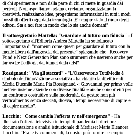
di chi sperimenta e non dalla parte di chi ci mette in guardia dai
pericoli. Non aspettiamo: agiamo, creiamo, organizziamo la
creatività, realizziamo idee, progettiamo informazioni in tutti i modi
possibili offerti oggi dalla tecnologia. E' sempre stato il ruolo degli
editori. Sta a noi fare in modo che lo sia anche domani".
Il sottosegretario Martella: "Guardare al futuro con fiducia"
- Il
sottosegretario all'Editoria Andrea Martella ha sottolineato
l'importanza di "momenti come questi per guardare al futuro con la
mente libera dall'angoscia del presente" spiegando che "Recovery
Fund e Next Generation Plan sono strumenti che useremo anche per
far uscire l'editoria dal tunnel della crisi".
Rossignaud: "Via gli steccati"
- "L'Osservatorio TuttiMedia è
simbolo dell'innovazione associativa - ha chiarito la direttrice di
Media Duemila Maria Pia Rossignaud -: Giovannini per primo volle
mettere insieme aziende con diverse finalità e anche concorrenti per
un confronto costruttivo sulla modernità, da gestire non più
verticalmente: senza steccati, diceva, i tempi necessitano di capire e
di capire meglio".
Lucchin: "Come cambia l'offerta tv nell'emergenza"
- Ha
illustrato l'offerta televisiva in tempi di pandemia il direttore
documentazione e analisi istituzionale di Mediaset Maria Eleanora
Lucchin: "Fra le tv commerciali, la nostra può fornire l'esempio