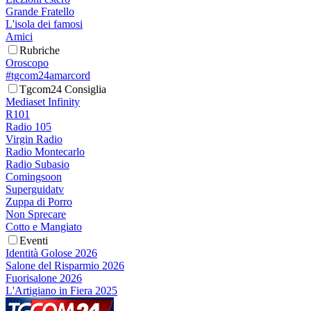
Grande Fratello
L'isola dei famosi
Amici
Rubriche
Oroscopo
#tgcom24amarcord
Tgcom24 Consiglia
Mediaset Infinity
R101
Radio 105
Virgin Radio
Radio Montecarlo
Radio Subasio
Comingsoon
Superguidatv
Zuppa di Porro
Non Sprecare
Cotto e Mangiato
Eventi
Identità Golose 2026
Salone del Risparmio 2026
Fuorisalone 2026
L'Artigiano in Fiera 2025