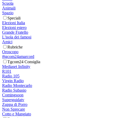
Scuola
Animali
Spazio
Speciali
Elezioni Italia
Elezioni estero
Grande Fratello
L'isola dei famosi
Amici
Rubriche
Oroscopo
#tgcom24amarcord
Tgcom24 Consiglia
Mediaset Infinity
R101
Radio 105
Virgin Radio
Radio Montecarlo
Radio Subasio
Comingsoon
Superguidatv
Zuppa di Porro
Non Sprecare
Cotto e Mangiato