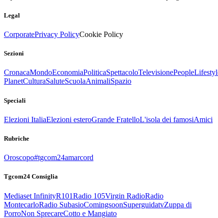
Legal
Corporate
Privacy Policy
Cookie Policy
Sezioni
Cronaca
Mondo
Economia
Politica
Spettacolo
Televisione
People
Lifestyl
Planet
Cultura
Salute
Scuola
Animali
Spazio
Speciali
Elezioni Italia
Elezioni estero
Grande Fratello
L'isola dei famosi
Amici
Rubriche
Oroscopo
#tgcom24amarcord
Tgcom24 Consiglia
Mediaset Infinity
R101
Radio 105
Virgin Radio
Radio
Montecarlo
Radio Subasio
Comingsoon
Superguidatv
Zuppa di
Porro
Non Sprecare
Cotto e Mangiato