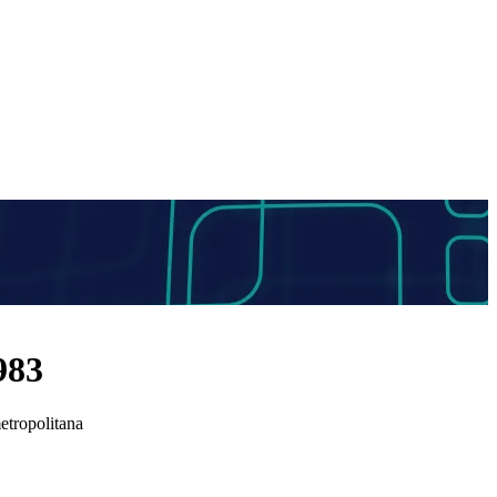
983
metropolitana