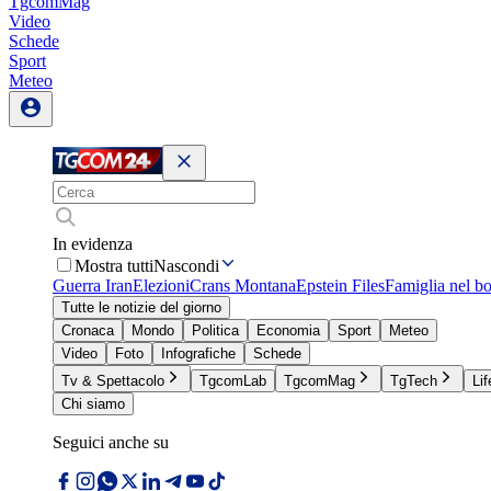
TgcomMag
Video
Schede
Sport
Meteo
In evidenza
Mostra tutti
Nascondi
Guerra Iran
Elezioni
Crans Montana
Epstein Files
Famiglia nel b
Tutte le notizie del giorno
Cronaca
Mondo
Politica
Economia
Sport
Meteo
Video
Foto
Infografiche
Schede
Tv & Spettacolo
TgcomLab
TgcomMag
TgTech
Lif
Chi siamo
Seguici anche su