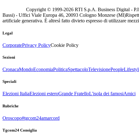
Copyright © 1999-
2026
RTI S.p.A. Business Digital - P.I
Bassi) - Uffici Viale Europa 46, 20093 Cologno Monzese (MI)
Rispett
artificiale generativa. È altresì fatto divieto espresso di utilizzare mez
Legal
Corporate
Privacy Policy
Cookie Policy
Sezioni
Cronaca
Mondo
Economia
Politica
Spettacolo
Televisione
People
Lifestyl
Speciali
Elezioni Italia
Elezioni estero
Grande Fratello
L'isola dei famosi
Amici
Rubriche
Oroscopo
#tgcom24amarcord
Tgcom24 Consiglia