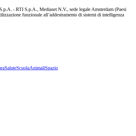
d S.p.A. - RTI S.p.A., Mediaset N.V., sede legale Amsterdam (Paesi
utilizzazione funzionale all’addestramento di sistemi di intelligenza
ura
Salute
Scuola
Animali
Spazio