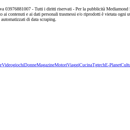
va 03976881007 - Tutti i diritti riservati - Per la pubblicità Mediamon
o ai contenuti e ai dati personali trasmessi e/o riprodotti è vietata ogni 
zi automatizzati di data scraping.
e
Videogiochi
Donne
Magazine
Motori
Viaggi
Cucina
Tgtech
E-Planet
Cult