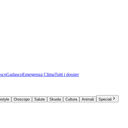
osco
Garlasco
Emergenza Clima
Tutti i dossier
estyle
Oroscopo
Salute
Skuola
Cultura
Animali
Speciali