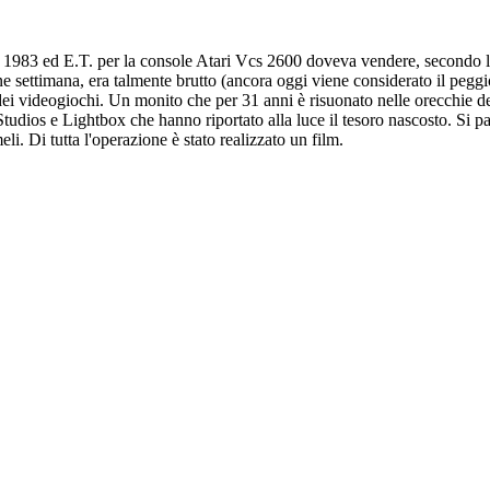
 il 1983 ed E.T. per la console Atari Vcs 2600 doveva vendere, secondo 
fine settimana, era talmente brutto (ancora oggi viene considerato il pe
 dei videogiochi. Un monito che per 31 anni è risuonato nelle orecchie de
udios e Lightbox che hanno riportato alla luce il tesoro nascosto. Si pa
i. Di tutta l'operazione è stato realizzato un film.