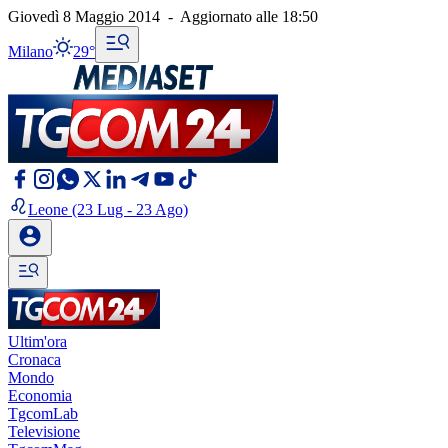
Giovedì 8 Maggio 2014
-
Aggiornato alle
18:50
Milano
29°
Leone
(23 Lug - 23 Ago)
Ultim'ora
Cronaca
Mondo
Economia
TgcomLab
Televisione