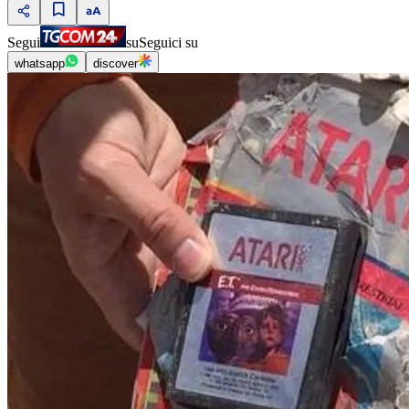
Segui
su
Seguici su
whatsapp
discover