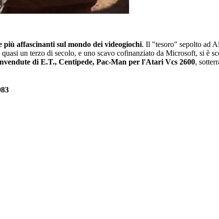
e più affascinanti sul mondo dei videogiochi
. Il "tesoro" sepolto ad
uasi un terzo di secolo, e uno scavo cofinanziato da Microsoft, si è sco
e invendute di E.T., Centipede, Pac-Man per l'Atari Vcs 2600
, sotte
983