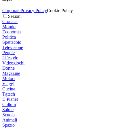
Corporate
Privacy Policy
Cookie Policy
Sezioni
Cronaca
Mondo
Economia
Politica
Spettacolo
Televisione
People
Lifestyle
Videogiochi
Donne
Magazine
Motori
Viaggi
Cucina
Tgtech
E-Planet
Cultura
Salute
Scuola
Animali
Spazio