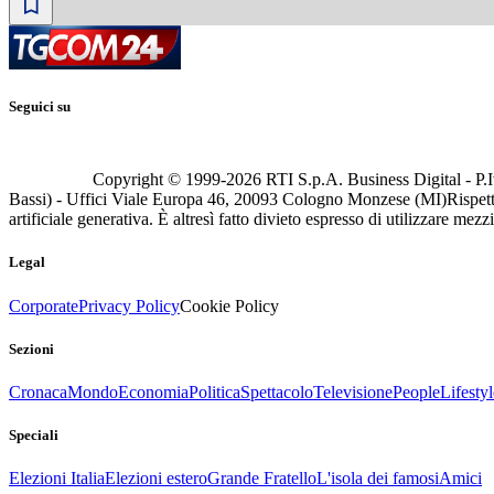
Seguici su
Copyright © 1999-
2026
RTI S.p.A. Business Digital - P.I
Bassi) - Uffici Viale Europa 46, 20093 Cologno Monzese (MI)
Rispett
artificiale generativa. È altresì fatto divieto espresso di utilizzare mez
Legal
Corporate
Privacy Policy
Cookie Policy
Sezioni
Cronaca
Mondo
Economia
Politica
Spettacolo
Televisione
People
Lifestyl
Speciali
Elezioni Italia
Elezioni estero
Grande Fratello
L'isola dei famosi
Amici