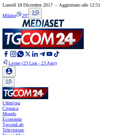
Lunedì 18 Dicembre 2017
-
Aggiornato alle
12:51
Milano
29°
Leone
(23 Lug - 23 Ago)
Ultim'ora
Cronaca
Mondo
Economia
TgcomLab
Televisione