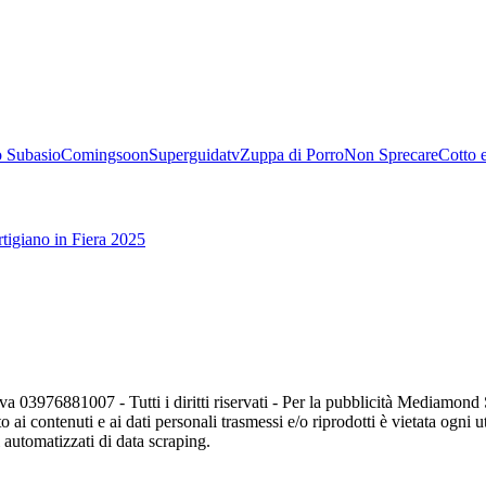
 Subasio
Comingsoon
Superguidatv
Zuppa di Porro
Non Sprecare
Cotto 
tigiano in Fiera 2025
va 03976881007 - Tutti i diritti riservati - Per la pubblicità Mediamon
o ai contenuti e ai dati personali trasmessi e/o riprodotti è vietata ogni 
zi automatizzati di data scraping.