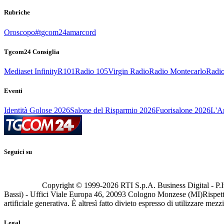
Rubriche
Oroscopo
#tgcom24amarcord
Tgcom24 Consiglia
Mediaset Infinity
R101
Radio 105
Virgin Radio
Radio Montecarlo
Radio
Eventi
Identità Golose 2026
Salone del Risparmio 2026
Fuorisalone 2026
L'Ar
Seguici su
Copyright © 1999-
2026
RTI S.p.A. Business Digital - P.I
Bassi) - Uffici Viale Europa 46, 20093 Cologno Monzese (MI)
Rispett
artificiale generativa. È altresì fatto divieto espresso di utilizzare mez
Legal