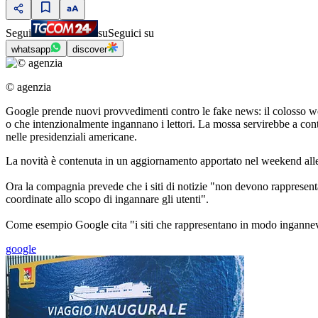
Segui
su
Seguici su
whatsapp
discover
© agenzia
Google prende nuovi provvedimenti contro le fake news: il colosso web h
o che intenzionalmente ingannano i lettori. La mossa servirebbe a cont
nelle presidenziali americane.
La novità è contenuta in un aggiornamento apportato nel weekend alle 
Ora la compagnia prevede che i siti di notizie "non devono rappresentar
coordinate allo scopo di ingannare gli utenti".
Come esempio Google cita "i siti che rappresentano in modo ingannevole
google