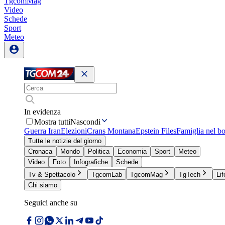
TgcomMag
Video
Schede
Sport
Meteo
In evidenza
Mostra tutti
Nascondi
Guerra Iran
Elezioni
Crans Montana
Epstein Files
Famiglia nel b
Tutte le notizie del giorno
Cronaca
Mondo
Politica
Economia
Sport
Meteo
Video
Foto
Infografiche
Schede
Tv & Spettacolo
TgcomLab
TgcomMag
TgTech
Lif
Chi siamo
Seguici anche su