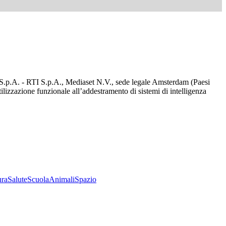
d S.p.A. - RTI S.p.A., Mediaset N.V., sede legale Amsterdam (Paesi
utilizzazione funzionale all’addestramento di sistemi di intelligenza
ura
Salute
Scuola
Animali
Spazio