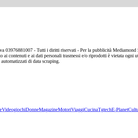
va 03976881007 - Tutti i diritti riservati - Per la pubblicità Mediamon
o ai contenuti e ai dati personali trasmessi e/o riprodotti è vietata ogni 
zi automatizzati di data scraping.
e
Videogiochi
Donne
Magazine
Motori
Viaggi
Cucina
Tgtech
E-Planet
Cult