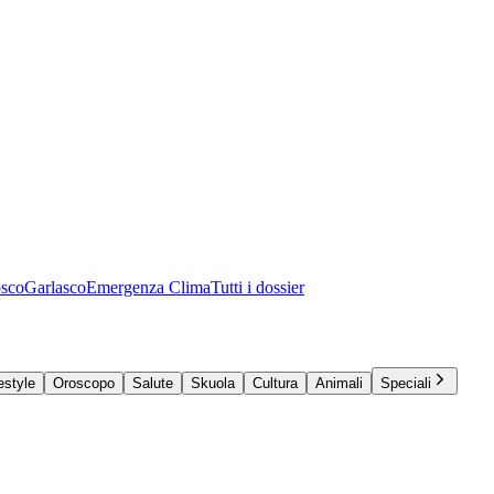
osco
Garlasco
Emergenza Clima
Tutti i dossier
estyle
Oroscopo
Salute
Skuola
Cultura
Animali
Speciali