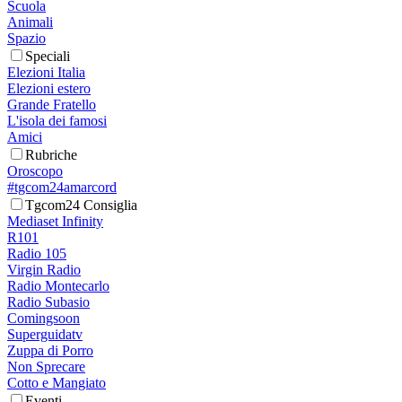
Scuola
Animali
Spazio
Speciali
Elezioni Italia
Elezioni estero
Grande Fratello
L'isola dei famosi
Amici
Rubriche
Oroscopo
#tgcom24amarcord
Tgcom24 Consiglia
Mediaset Infinity
R101
Radio 105
Virgin Radio
Radio Montecarlo
Radio Subasio
Comingsoon
Superguidatv
Zuppa di Porro
Non Sprecare
Cotto e Mangiato
Eventi