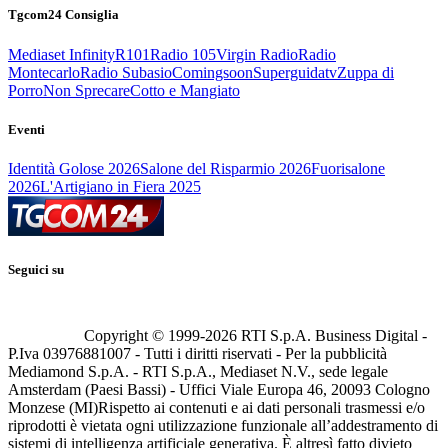
Tgcom24 Consiglia
Mediaset Infinity
R101
Radio 105
Virgin Radio
Radio
Montecarlo
Radio Subasio
Comingsoon
Superguidatv
Zuppa di
Porro
Non Sprecare
Cotto e Mangiato
Eventi
Identità Golose 2026
Salone del Risparmio 2026
Fuorisalone
2026
L'Artigiano in Fiera 2025
Seguici su
Copyright © 1999-
2026
RTI S.p.A. Business Digital -
P.Iva 03976881007 - Tutti i diritti riservati - Per la pubblicità
Mediamond S.p.A. - RTI S.p.A., Mediaset N.V., sede legale
Amsterdam (Paesi Bassi) - Uffici Viale Europa 46, 20093 Cologno
Monzese (MI)
Rispetto ai contenuti e ai dati personali trasmessi e/o
riprodotti è vietata ogni utilizzazione funzionale all’addestramento di
sistemi di intelligenza artificiale generativa. È altresì fatto divieto