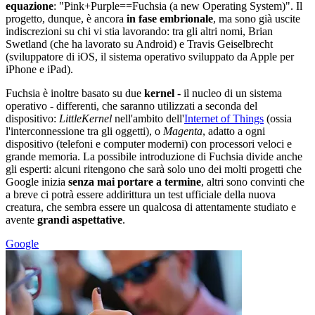
equazione
: "Pink+Purple==Fuchsia (a new Operating System)". Il
progetto, dunque, è ancora
in fase embrionale
, ma sono già uscite
indiscrezioni su chi vi stia lavorando: tra gli altri nomi, Brian
Swetland (che ha lavorato su Android) e Travis Geiselbrecht
(sviluppatore di iOS, il sistema operativo sviluppato da Apple per
iPhone e iPad).
Fuchsia è inoltre basato su due
kernel
- il nucleo di un sistema
operativo - differenti, che saranno utilizzati a seconda del
dispositivo:
LittleKernel
nell'ambito dell'
Internet of Things
(ossia
l'interconnessione tra gli oggetti), o
Magenta
, adatto a ogni
dispositivo (telefoni e computer moderni) con processori veloci e
grande memoria. La possibile introduzione di Fuchsia divide anche
gli esperti: alcuni ritengono che sarà solo uno dei molti progetti che
Google inizia
senza mai portare a termine
, altri sono convinti che
a breve ci potrà essere addirittura un test ufficiale della nuova
creatura, che sembra essere un qualcosa di attentamente studiato e
avente
grandi aspettative
.
Google