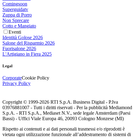
Comingsoon
Superguidatv
Zuppa di Porro
Non Sprecare
Cotto e Mangiato
Eventi
Identità Golose 2026
Salone del Risparmio 2026
Fuorisalone 2026
L'Artigiano in Fiera 2025
Legal
Corporate
Cookie Policy
Privacy Policy
Copyright © 1999-
2026
RTI S.p.A. Business Digital - P.Iva
03976881007 - Tutti i diritti riservati - Per la pubblicità Mediamond
S.p.A. - RTI S.p.A., Mediaset N.V., sede legale Amsterdam (Paesi
Bassi) - Uffici Viale Europa 46, 20093 Cologno Monzese (MI)
Rispetto ai contenuti e ai dati personali trasmessi e/o riprodotti è
vietata ogni utilizzazione funzionale all’addestramento di sistemi di