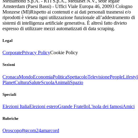
Mediamond S.p.A. - RTI S.p.A., Mediaset N.V., sede legale
Amsterdam (Paesi Bassi) - Uffici Viale Europa 46, 20093 Cologno
Monzese (MI)
Rispetto ai contenuti e ai dati personali trasmessi e/o
riprodotti è vietata ogni utilizzazione funzionale all’addestramento di
sistemi di intelligenza artificiale generativa. È altresì fatto divieto
espresso di utilizzare mezzi automatizzati di data scraping.
Legal
Corporate
Privacy Policy
Cookie Policy
Sezioni
Cronaca
Mondo
Economia
Politica
Spettacolo
Televisione
People
Lifestyl
Planet
Cultura
Salute
Scuola
Animali
Spazio
Speciali
Elezioni Italia
Elezioni estero
Grande Fratello
L'isola dei famosi
Amici
Rubriche
Oroscopo
#tgcom24amarcord