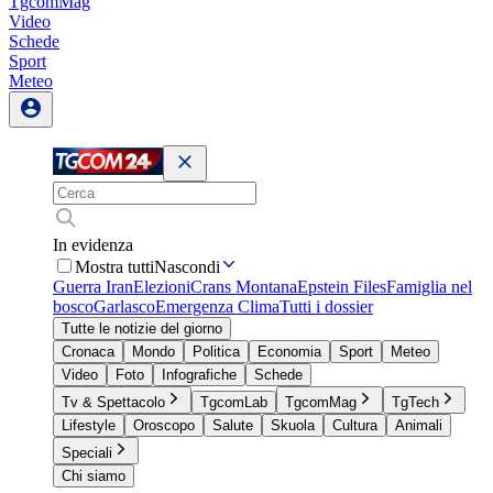
TgcomMag
Video
Schede
Sport
Meteo
In evidenza
Mostra tutti
Nascondi
Guerra Iran
Elezioni
Crans Montana
Epstein Files
Famiglia nel
bosco
Garlasco
Emergenza Clima
Tutti i dossier
Tutte le notizie del giorno
Cronaca
Mondo
Politica
Economia
Sport
Meteo
Video
Foto
Infografiche
Schede
Tv & Spettacolo
TgcomLab
TgcomMag
TgTech
Lifestyle
Oroscopo
Salute
Skuola
Cultura
Animali
Speciali
Chi siamo