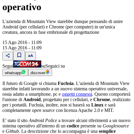
operativo
L'azienda di Mountain View starebbe dunque pensando di unire
Android (per cellulari) e Chrome (per computer) in un'unica
creatura, ancora in fase embrionale di progettazione
15 Ago 2016 - 11:09
15 Ago 2016 - 11:09
Segui
su
Seguici su
whatsapp
discover
Il futuro di Google si chiama
Fuchsia
. L'azienda di Mountain View
starebbe infatti lavorando a un nuovo sistema operativo universale,
ossia adatto a smartphone, pc e
oggetti connessi
. Questo comporterà
l'unione di
Android
, progettato per i cellulari, e
Chrome
, realizzato
per i portatili. Fuchsia, inoltre, non si baserà su
Linux
e sarà
completamente
open
source
con licenza Apache 2.0 e MIT.
E' stato il sito
Android Police
a trovare alcuni riferimenti a un nuovo
sistema operativo all'interno di un
codice
presente su
Googlesource
e
Github
. La descrizione che lo accompagna è una
semplice