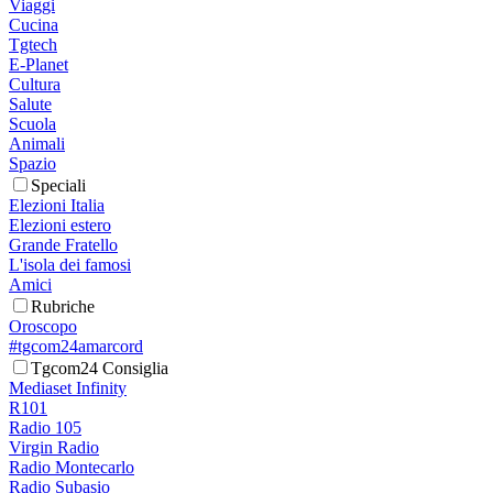
Viaggi
Cucina
Tgtech
E-Planet
Cultura
Salute
Scuola
Animali
Spazio
Speciali
Elezioni Italia
Elezioni estero
Grande Fratello
L'isola dei famosi
Amici
Rubriche
Oroscopo
#tgcom24amarcord
Tgcom24 Consiglia
Mediaset Infinity
R101
Radio 105
Virgin Radio
Radio Montecarlo
Radio Subasio