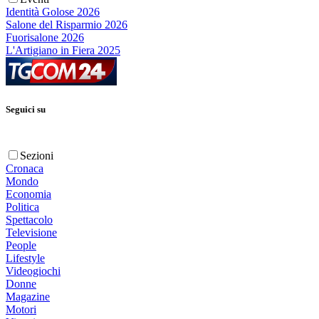
Identità Golose 2026
Salone del Risparmio 2026
Fuorisalone 2026
L'Artigiano in Fiera 2025
Seguici su
Sezioni
Cronaca
Mondo
Economia
Politica
Spettacolo
Televisione
People
Lifestyle
Videogiochi
Donne
Magazine
Motori