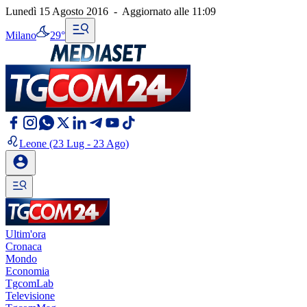
Lunedì 15 Agosto 2016
-
Aggiornato alle
11:09
Milano
29°
Leone
(23 Lug - 23 Ago)
Ultim'ora
Cronaca
Mondo
Economia
TgcomLab
Televisione