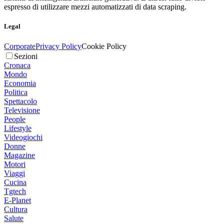
espresso di utilizzare mezzi automatizzati di data scraping.
Legal
Corporate
Privacy Policy
Cookie Policy
Sezioni
Cronaca
Mondo
Economia
Politica
Spettacolo
Televisione
People
Lifestyle
Videogiochi
Donne
Magazine
Motori
Viaggi
Cucina
Tgtech
E-Planet
Cultura
Salute