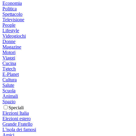
Economia
Politica
Spettacolo
Televisione
People
Lifestyle
Videogiochi
Donne
Magazine
Motori
Viaggi
Cucina
Tgtech
E-Planet
Cultura
Salute
Scuola
Animali
Spazio
Speciali
Elezioni Italia
Elezioni estero
Grande Fratello
L'isola dei famosi
Amici