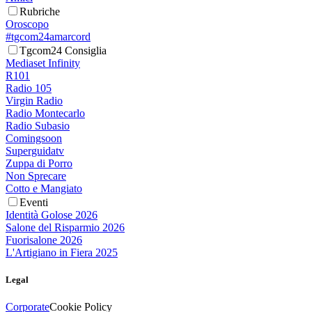
Rubriche
Oroscopo
#tgcom24amarcord
Tgcom24 Consiglia
Mediaset Infinity
R101
Radio 105
Virgin Radio
Radio Montecarlo
Radio Subasio
Comingsoon
Superguidatv
Zuppa di Porro
Non Sprecare
Cotto e Mangiato
Eventi
Identità Golose 2026
Salone del Risparmio 2026
Fuorisalone 2026
L'Artigiano in Fiera 2025
Legal
Corporate
Cookie Policy