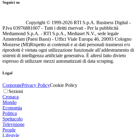
Seguici su
Copyright © 1999-
2026
RTI S.p.A. Business Digital -
P.Iva 03976881007 - Tutti i diritti riservati - Per la pubblicità
Mediamond S.p.A. - RTI S.p.A., Mediaset N.V., sede legale
Amsterdam (Paesi Bassi) - Uffici Viale Europa 46, 20093 Cologno
Monzese (MI)
Rispetto ai contenuti e ai dati personali trasmessi e/o
riprodotti è vietata ogni utilizzazione funzionale all’addestramento di
sistemi di intelligenza artificiale generativa. È altresì fatto divieto
espresso di utilizzare mezzi automatizzati di data scraping.
Legal
Corporate
Privacy Policy
Cookie Policy
Sezioni
Cronaca
Mondo
Economia
Politica
Spettacolo
Televisione
People
Lifestyle