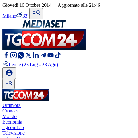
Giovedì 16 Ottobre 2014
-
Aggiornato alle
21:46
Milano
33°
Leone
(23 Lug - 23 Ago)
Ultim'ora
Cronaca
Mondo
Economia
TgcomLab
Televisione