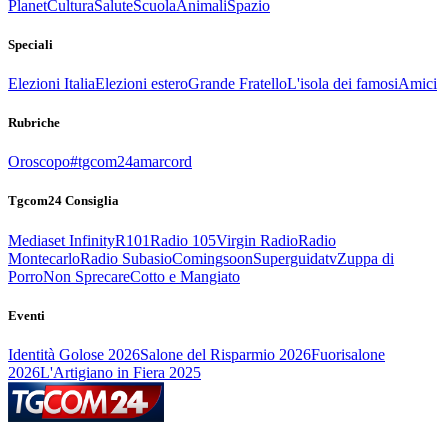
Planet
Cultura
Salute
Scuola
Animali
Spazio
Speciali
Elezioni Italia
Elezioni estero
Grande Fratello
L'isola dei famosi
Amici
Rubriche
Oroscopo
#tgcom24amarcord
Tgcom24 Consiglia
Mediaset Infinity
R101
Radio 105
Virgin Radio
Radio
Montecarlo
Radio Subasio
Comingsoon
Superguidatv
Zuppa di
Porro
Non Sprecare
Cotto e Mangiato
Eventi
Identità Golose 2026
Salone del Risparmio 2026
Fuorisalone
2026
L'Artigiano in Fiera 2025