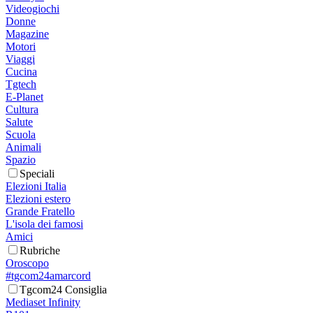
Videogiochi
Donne
Magazine
Motori
Viaggi
Cucina
Tgtech
E-Planet
Cultura
Salute
Scuola
Animali
Spazio
Speciali
Elezioni Italia
Elezioni estero
Grande Fratello
L'isola dei famosi
Amici
Rubriche
Oroscopo
#tgcom24amarcord
Tgcom24 Consiglia
Mediaset Infinity