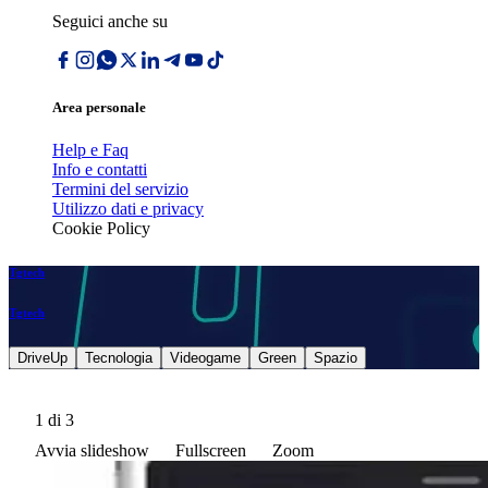
Seguici anche su
Area personale
Help e Faq
Info e contatti
Termini del servizio
Utilizzo dati e privacy
Cookie Policy
Tgtech
Tgtech
DriveUp
Tecnologia
Videogame
Green
Spazio
1
di 3
Avvia slideshow
Fullscreen
Zoom