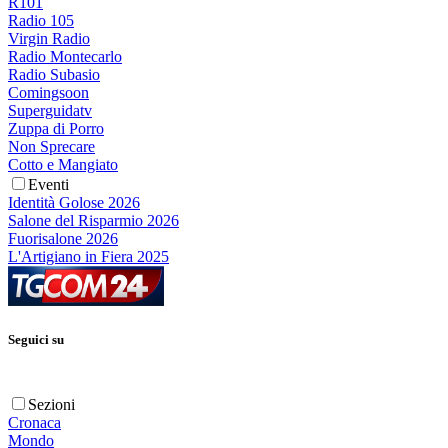
R101
Radio 105
Virgin Radio
Radio Montecarlo
Radio Subasio
Comingsoon
Superguidatv
Zuppa di Porro
Non Sprecare
Cotto e Mangiato
Eventi
Identità Golose 2026
Salone del Risparmio 2026
Fuorisalone 2026
L'Artigiano in Fiera 2025
Seguici su
Sezioni
Cronaca
Mondo