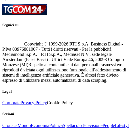
Seguici su
Copyright © 1999-
2026
RTI S.p.A. Business Digital -
P.Iva 03976881007 - Tutti i diritti riservati - Per la pubblicità
Mediamond S.p.A. - RTI S.p.A., Mediaset N.V., sede legale
Amsterdam (Paesi Bassi) - Uffici Viale Europa 46, 20093 Cologno
Monzese (MI)
Rispetto ai contenuti e ai dati personali trasmessi e/o
riprodotti è vietata ogni utilizzazione funzionale all’addestramento di
sistemi di intelligenza artificiale generativa. È altresì fatto divieto
espresso di utilizzare mezzi automatizzati di data scraping.
Legal
Corporate
Privacy Policy
Cookie Policy
Sezioni
Cronaca
Mondo
Economia
Politica
Spettacolo
Televisione
People
Lifestyl