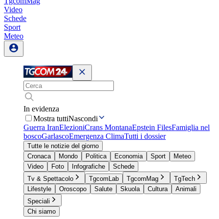
TgcomMag
Video
Schede
Sport
Meteo
In evidenza
Mostra tutti
Nascondi
Guerra Iran
Elezioni
Crans Montana
Epstein Files
Famiglia nel
bosco
Garlasco
Emergenza Clima
Tutti i dossier
Tutte le notizie del giorno
Cronaca
Mondo
Politica
Economia
Sport
Meteo
Video
Foto
Infografiche
Schede
Tv & Spettacolo
TgcomLab
TgcomMag
TgTech
Lifestyle
Oroscopo
Salute
Skuola
Cultura
Animali
Speciali
Chi siamo