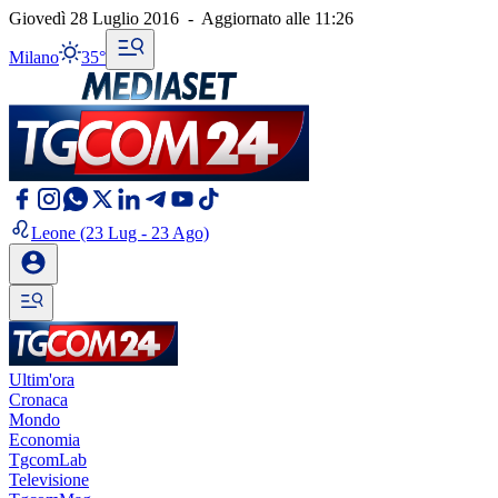
Giovedì 28 Luglio 2016
-
Aggiornato alle
11:26
Milano
35°
Leone
(23 Lug - 23 Ago)
Ultim'ora
Cronaca
Mondo
Economia
TgcomLab
Televisione