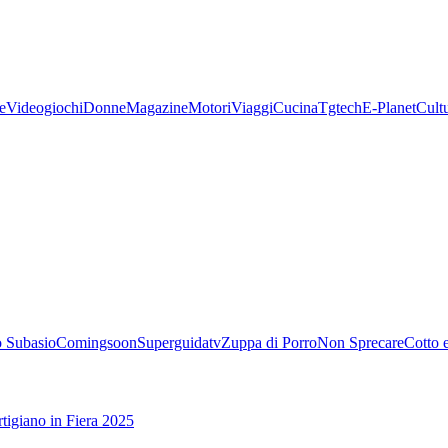
e
Videogiochi
Donne
Magazine
Motori
Viaggi
Cucina
Tgtech
E-Planet
Cult
 Subasio
Comingsoon
Superguidatv
Zuppa di Porro
Non Sprecare
Cotto 
tigiano in Fiera 2025