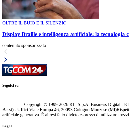
OLTRE IL BUIO E IL SILENZIO
Display Braille e intelligenza artificiale: la tecnologi
contenuto sponsorizzato
Seguici su
Copyright © 1999-
2026
RTI S.p.A. Business Digital - P.I
Bassi) - Uffici Viale Europa 46, 20093 Cologno Monzese (MI)
Rispett
artificiale generativa. È altresì fatto divieto espresso di utilizzare mez
Legal