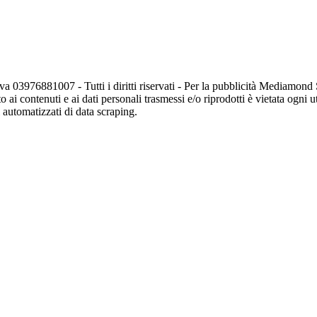
va 03976881007 - Tutti i diritti riservati - Per la pubblicità Mediamon
o ai contenuti e ai dati personali trasmessi e/o riprodotti è vietata ogni 
zi automatizzati di data scraping.