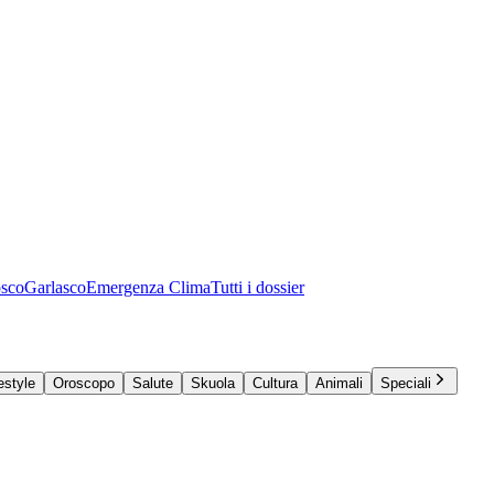
osco
Garlasco
Emergenza Clima
Tutti i dossier
estyle
Oroscopo
Salute
Skuola
Cultura
Animali
Speciali