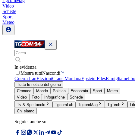
TgcomMag
Video
Schede
Sport
Meteo
In evidenza
Mostra tutti
Nascondi
Guerra Iran
Elezioni
Crans Montana
Epstein Files
Famiglia nel b
Tutte le notizie del giorno
Cronaca
Mondo
Politica
Economia
Sport
Meteo
Video
Foto
Infografiche
Schede
Tv & Spettacolo
TgcomLab
TgcomMag
TgTech
Lif
Chi siamo
Seguici anche su