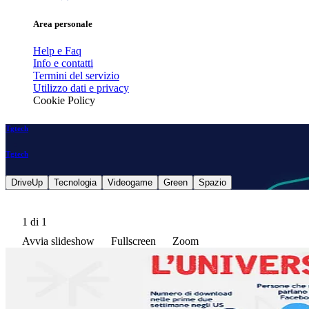
Area personale
Help e Faq
Info e contatti
Termini del servizio
Utilizzo dati e privacy
Cookie Policy
Tgtech
Tgtech
DriveUp
Tecnologia
Videogame
Green
Spazio
1
di 1
Avvia slideshow
Fullscreen
Zoom