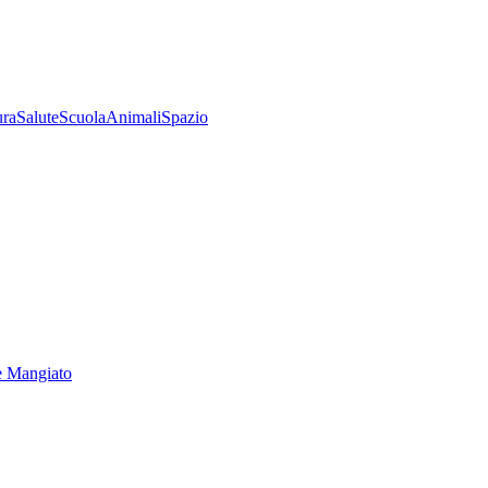
ura
Salute
Scuola
Animali
Spazio
e Mangiato