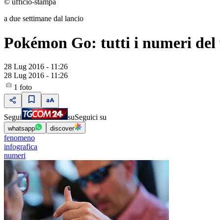
© ufficio-stampa
a due settimane dal lancio
Pokémon Go: tutti i numeri de
28 Lug 2016 - 11:26
28 Lug 2016 - 11:26
1
foto
Segui
su
Seguici su
whatsapp
discover
fenomeno
infografica
numeri