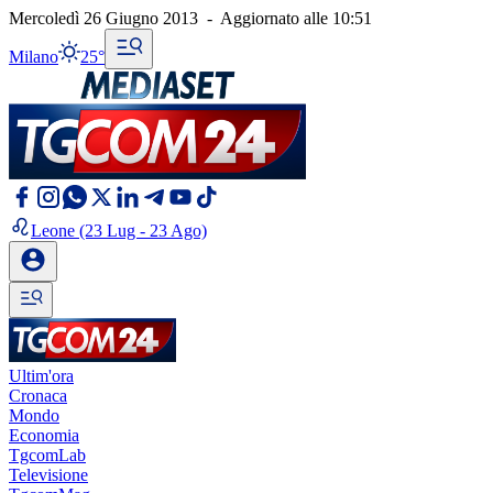
Mercoledì 26 Giugno 2013
-
Aggiornato alle
10:51
Milano
25°
Leone
(23 Lug - 23 Ago)
Ultim'ora
Cronaca
Mondo
Economia
TgcomLab
Televisione