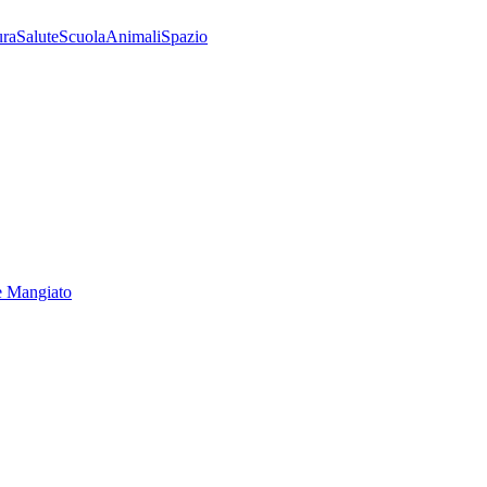
ura
Salute
Scuola
Animali
Spazio
e Mangiato