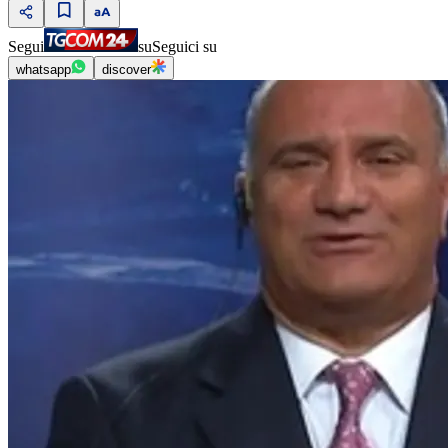
Segui
su
Seguici su
whatsapp
discover