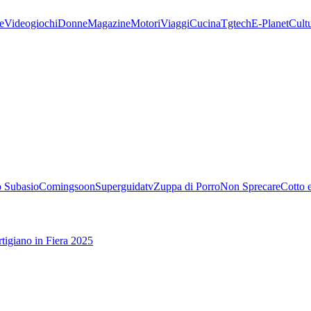
e
Videogiochi
Donne
Magazine
Motori
Viaggi
Cucina
Tgtech
E-Planet
Cult
 Subasio
Comingsoon
Superguidatv
Zuppa di Porro
Non Sprecare
Cotto 
tigiano in Fiera 2025