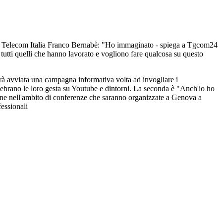
e di Telecom Italia Franco Bernabè: "Ho immaginato - spiega a Tgcom24
 tutti quelli che hanno lavorato e vogliono fare qualcosa su questo
 sarà avviata una campagna informativa volta ad invogliare i
elebrano le loro gesta su Youtube e dintorni. La seconda è "Anch'io ho
azione nell'ambito di conferenze che saranno organizzate a Genova a
fessionali