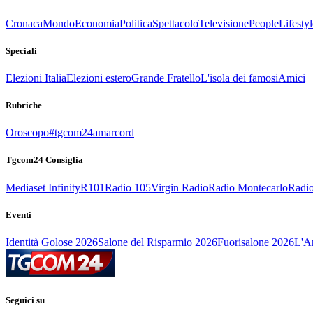
Cronaca
Mondo
Economia
Politica
Spettacolo
Televisione
People
Lifestyl
Speciali
Elezioni Italia
Elezioni estero
Grande Fratello
L'isola dei famosi
Amici
Rubriche
Oroscopo
#tgcom24amarcord
Tgcom24 Consiglia
Mediaset Infinity
R101
Radio 105
Virgin Radio
Radio Montecarlo
Radio
Eventi
Identità Golose 2026
Salone del Risparmio 2026
Fuorisalone 2026
L'Ar
Seguici su