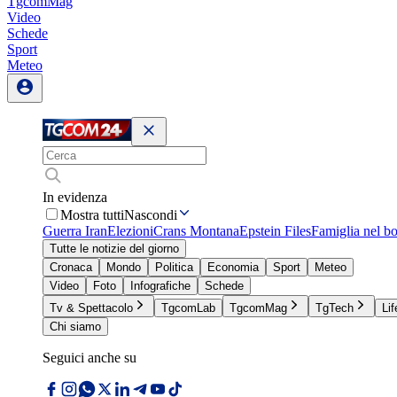
TgcomMag
Video
Schede
Sport
Meteo
In evidenza
Mostra tutti
Nascondi
Guerra Iran
Elezioni
Crans Montana
Epstein Files
Famiglia nel b
Tutte le notizie del giorno
Cronaca
Mondo
Politica
Economia
Sport
Meteo
Video
Foto
Infografiche
Schede
Tv & Spettacolo
TgcomLab
TgcomMag
TgTech
Lif
Chi siamo
Seguici anche su