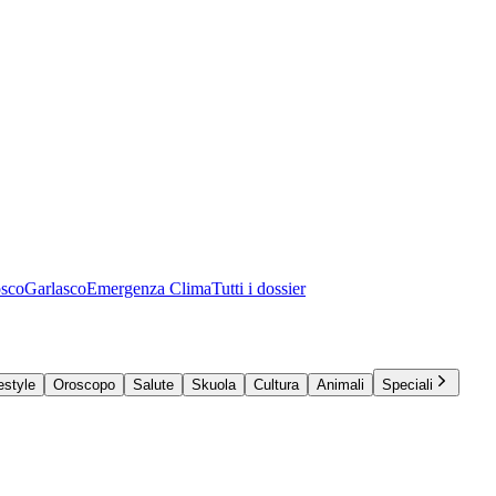
osco
Garlasco
Emergenza Clima
Tutti i dossier
estyle
Oroscopo
Salute
Skuola
Cultura
Animali
Speciali