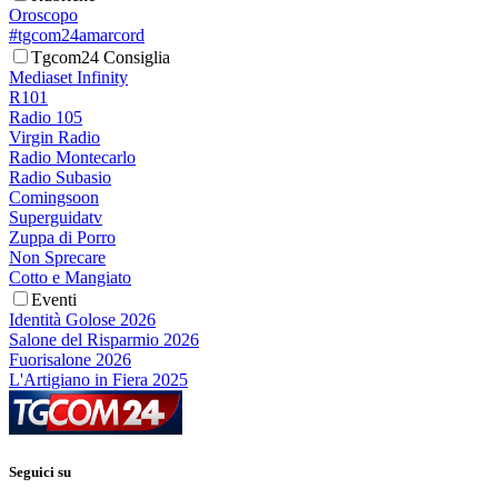
Oroscopo
#tgcom24amarcord
Tgcom24 Consiglia
Mediaset Infinity
R101
Radio 105
Virgin Radio
Radio Montecarlo
Radio Subasio
Comingsoon
Superguidatv
Zuppa di Porro
Non Sprecare
Cotto e Mangiato
Eventi
Identità Golose 2026
Salone del Risparmio 2026
Fuorisalone 2026
L'Artigiano in Fiera 2025
Seguici su