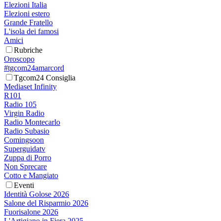
Elezioni Italia
Elezioni estero
Grande Fratello
L'isola dei famosi
Amici
Rubriche
Oroscopo
#tgcom24amarcord
Tgcom24 Consiglia
Mediaset Infinity
R101
Radio 105
Virgin Radio
Radio Montecarlo
Radio Subasio
Comingsoon
Superguidatv
Zuppa di Porro
Non Sprecare
Cotto e Mangiato
Eventi
Identità Golose 2026
Salone del Risparmio 2026
Fuorisalone 2026
L'Artigiano in Fiera 2025