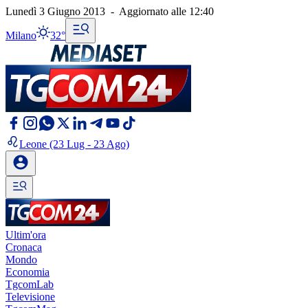
Lunedì 3 Giugno 2013
-
Aggiornato alle
12:40
Milano
32°
Leone
(23 Lug - 23 Ago)
Ultim'ora
Cronaca
Mondo
Economia
TgcomLab
Televisione