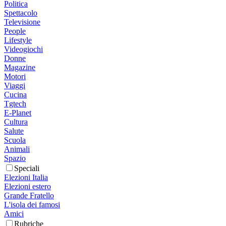
Politica
Spettacolo
Televisione
People
Lifestyle
Videogiochi
Donne
Magazine
Motori
Viaggi
Cucina
Tgtech
E-Planet
Cultura
Salute
Scuola
Animali
Spazio
Speciali
Elezioni Italia
Elezioni estero
Grande Fratello
L'isola dei famosi
Amici
Rubriche