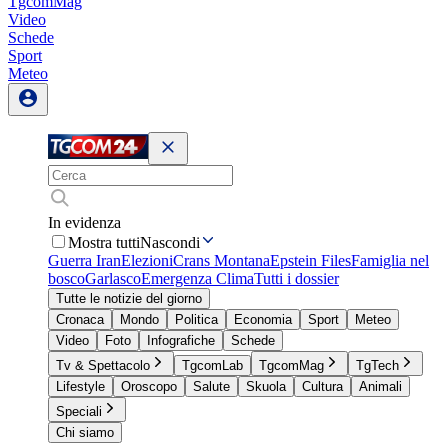
TgcomMag
Video
Schede
Sport
Meteo
In evidenza
Mostra tutti
Nascondi
Guerra Iran
Elezioni
Crans Montana
Epstein Files
Famiglia nel
bosco
Garlasco
Emergenza Clima
Tutti i dossier
Tutte le notizie del giorno
Cronaca
Mondo
Politica
Economia
Sport
Meteo
Video
Foto
Infografiche
Schede
Tv & Spettacolo
TgcomLab
TgcomMag
TgTech
Lifestyle
Oroscopo
Salute
Skuola
Cultura
Animali
Speciali
Chi siamo