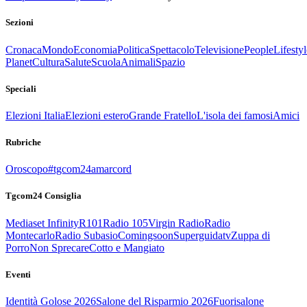
Sezioni
Cronaca
Mondo
Economia
Politica
Spettacolo
Televisione
People
Lifestyl
Planet
Cultura
Salute
Scuola
Animali
Spazio
Speciali
Elezioni Italia
Elezioni estero
Grande Fratello
L'isola dei famosi
Amici
Rubriche
Oroscopo
#tgcom24amarcord
Tgcom24 Consiglia
Mediaset Infinity
R101
Radio 105
Virgin Radio
Radio
Montecarlo
Radio Subasio
Comingsoon
Superguidatv
Zuppa di
Porro
Non Sprecare
Cotto e Mangiato
Eventi
Identità Golose 2026
Salone del Risparmio 2026
Fuorisalone